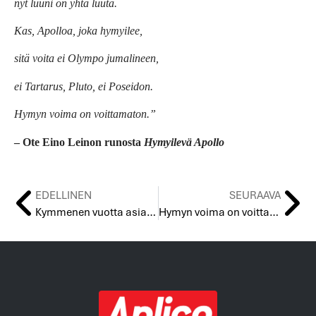
nyt luuni on yhtä luuta.
Kas, Apolloa, joka hymyilee,
sitä voita ei Olympo jumalineen,
ei Tartarus, Pluto, ei Poseidon.
Hymyn voima on voittamaton.”
– Ote Eino Leinon runosta
Hymyilevä Apollo
EDELLINEN
SEURAAVA
Kymmenen vuotta asiakkaana
Hymyn voima on voittamaton – Mindfulness oman itsensä etsinnän työkaluna