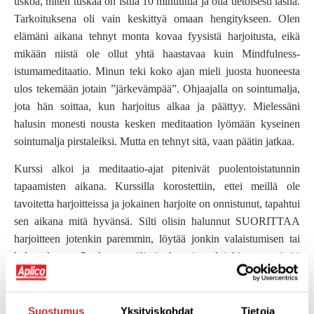
uskoa, miten tuskaa on istua 10 minuuttia ja olla tietoisesti läsnä.
Tarkoituksena oli vain keskittyä omaan hengitykseen. Olen
elämäni aikana tehnyt monta kovaa fyysistä harjoitusta, eikä
mikään niistä ole ollut yhtä haastavaa kuin Mindfulness-
istumameditaatio. Minun teki koko ajan mieli juosta huoneesta
ulos tekemään jotain ”järkevämpää”. Ohjaajalla on sointumalja,
jota hän soittaa, kun harjoitus alkaa ja päättyy. Mielessäni
halusin monesti nousta kesken meditaation lyömään kyseinen
sointumalja pirstaleiksi. Mutta en tehnyt sitä, vaan päätin jatkaa.
Kurssi alkoi ja meditaatio-ajat pitenivät puolentoistatunnin
tapaamisten aikana. Kurssilla korostettiin, ettei meillä ole
tavoitetta harjoitteissa ja jokainen harjoite on onnistunut, tapahtui
sen aikana mitä hyvänsä. Silti olisin halunnut SUORITTAA
harjoitteen jotenkin paremmin, löytää jonkin valaistumisen tai
helpotuksen. Puolessa välissä kurssia aloinkin ymmärtää
Mindfulnessin meditaatioiden ajatuksen. Mindfulnessin kehittäjä
Jon Kabat-Zinn
on todennut:
Suostumus
Yksityiskohdat
Tietoja