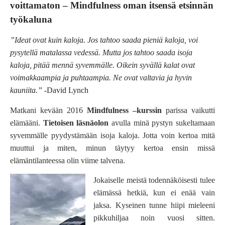
voittamaton – Mindfulness oman itsensä etsinnän
työkaluna
”Ideat ovat kuin kaloja. Jos tahtoo saada pieniä kaloja, voi
pysytellä matalassa vedessä. Mutta jos tahtoo saada isoja
kaloja, pitää mennä syvemmälle. Oikein syvällä kalat ovat
voimakkaampia ja puhtaampia. Ne ovat valtavia ja hyvin
kauniita.”
-David Lynch
Matkani kevään 2016
Mindfulness –kurssin
parissa vaikutti
elämääni.
Tietoisen läsnäolon
avulla minä pystyn sukeltamaan
syvemmälle pyydystämään isoja kaloja. Jotta voin kertoa mitä
muuttui ja miten, minun täytyy kertoa ensin missä
elämäntilanteessa olin viime talvena.
Jokaiselle meistä todennäköisesti tulee
elämässä hetkiä, kun ei enää vain
jaksa. Kyseinen tunne hiipi mieleeni
pikkuhiljaa noin vuosi sitten.