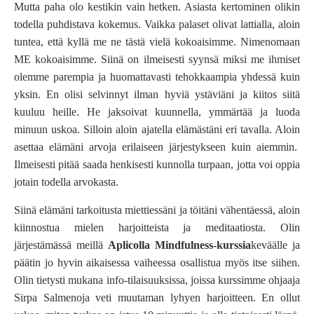
Mutta paha olo kestikin vain hetken. Asiasta kertominen olikin
todella puhdistava kokemus. Vaikka palaset olivat lattialla, aloin
tuntea, että kyllä me ne tästä vielä kokoaisimme. Nimenomaan
ME kokoaisimme. Siinä on ilmeisesti syynsä miksi me ihmiset
olemme parempia ja huomattavasti tehokkaampia yhdessä kuin
yksin. En olisi selvinnyt ilman hyviä ystäviäni ja kiitos siitä
kuuluu heille. He jaksoivat kuunnella, ymmärtää ja luoda
minuun uskoa. Silloin aloin ajatella elämästäni eri tavalla. Aloin
asettaa elämäni arvoja erilaiseen järjestykseen kuin aiemmin.
Ilmeisesti pitää saada henkisesti kunnolla turpaan, jotta voi oppia
jotain todella arvokasta.
Siinä elämäni tarkoitusta miettiessäni ja töitäni vähentäessä, aloin
kiinnostua mielen harjoitteista ja meditaatiosta. Olin
järjestämässä meillä
Aplicolla Mindfulness-kurssia
keväälle ja
päätin jo hyvin aikaisessa vaiheessa osallistua myös itse siihen.
Olin tietysti mukana info-tilaisuuksissa, joissa kurssimme ohjaaja
Sirpa Salmenoja veti muutaman lyhyen harjoitteen. En ollut