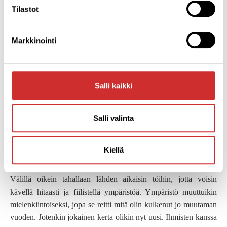
Tilastot
Aloin oikeasti tehdä meditaatioita kotonakin. Kurssin alusta
lähtien olimme saaneet tehtäväksi meditoida myös kotona. Minä
Markkinointi
olin hoitanut sen ensimmäisen viikon aikana laittamalla ohjaajan
äänitteen soimaan ja ryhtynyt nukkumaan. Vaikka meditaation
aikana nukkuminenkin voi olla välillä hyvä päätös niin silloin
olemme tiedottomassa tilassa, eikä mieli silloin saa välttämättä
Salli kaikki
harjoitusta.
Jotenkin tuo 15-30 minuutin meditointi päivässä, antoikin
Salli valinta
minulle päivään enemmän aikaa. Arjen tilanteista tulikin paljon
mielenkiintoisempia: Siirtymiset paikasta toiseen eivät olleet
Kiellä
enää pelkkiä siirtymisiä vaan niistä alkoi muodostua retkiä.
Matkat, jotka aiemmin menin pyörällä, meninkin kävellen.
Välillä oikein tahallaan lähden aikaisin töihin, jotta voisin
kävellä hitaasti ja fiilistellä ympäristöä. Ympäristö muuttuikin
mielenkiintoiseksi, jopa se reitti mitä olin kulkenut jo muutaman
vuoden. Jotenkin jokainen kerta olikin nyt uusi. Ihmisten kanssa