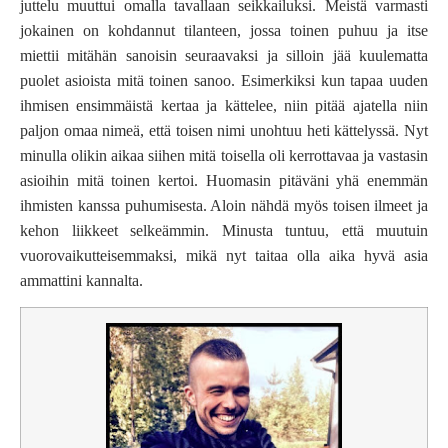
juttelu muuttui omalla tavallaan seikkailuksi. Meistä varmasti
jokainen on kohdannut tilanteen, jossa toinen puhuu ja itse
miettii mitähän sanoisin seuraavaksi ja silloin jää kuulematta
puolet asioista mitä toinen sanoo. Esimerkiksi kun tapaa uuden
ihmisen ensimmäistä kertaa ja kättelee, niin pitää ajatella niin
paljon omaa nimeä, että toisen nimi unohtuu heti kättelyssä. Nyt
minulla olikin aikaa siihen mitä toisella oli kerrottavaa ja vastasin
asioihin mitä toinen kertoi. Huomasin pitäväni yhä enemmän
ihmisten kanssa puhumisesta. Aloin nähdä myös toisen ilmeet ja
kehon liikkeet selkeämmin. Minusta tuntuu, että muutuin
vuorovaikutteisemmaksi, mikä nyt taitaa olla aika hyvä asia
ammattini kannalta.