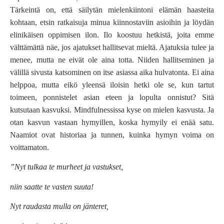
Tärkeintä on, että säilytän mielenkiintoni elämän haasteita
kohtaan, etsin ratkaisuja minua kiinnostaviin asioihin ja löydän
elinikäisen oppimisen ilon. Ilo koostuu hetkistä, joita emme
välttämättä näe, jos ajatukset hallitsevat mieltä. Ajatuksia tulee ja
menee, mutta ne eivät ole aina totta. Niiden hallitseminen ja
välillä sivusta katsominen on itse asiassa aika hulvatonta. Ei aina
helppoa, mutta eikö yleensä iloisin hetki ole se, kun tartut
toimeen, ponnistelet asian eteen ja lopulta onnistut? Sitä
kutsutaan kasvuksi. Mindfulnessissa kyse on mielen kasvusta. Ja
otan kasvun vastaan hymyillen, koska hymyily ei enää satu.
Naamiot ovat historiaa ja tunnen, kuinka hymyn voima on
voittamaton.
”Nyt tulkaa te murheet ja vastukset,
niin saatte te vasten suuta!
Nyt raudasta mulla on jänteret,