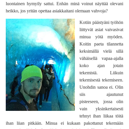
luontainen hymyily sattui. Enhän minä voinut näyttää olevani
heikko, jos yritän opettaa asiakkaitani olemaan vahvoja?
Kotiin päästyäni työhön
liittyvät asiat vaivasivat
minua yötä myöden.
Koitin paeta tilannetta
keksimällä vielä sillä
vähäisellä vapaa-ajalla
koko ajan jotain
tekemistä. Liikuin
tekemisestä tekemiseen.
Unohdin sanoa ei. Olin
siis ajautunut
pisteeseen, jossa olin
vain yksinkertaisesti
tehnyt ihan liikaa töitä
ihan liian pitkään. Minua ei kukaan pakottanut tekemään