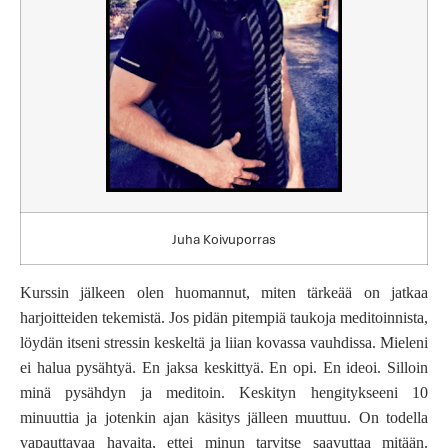
Juha Koivuporras
Kurssin jälkeen olen huomannut, miten tärkeää on jatkaa
harjoitteiden tekemistä. Jos pidän pitempiä taukoja meditoinnista,
löydän itseni stressin keskeltä ja liian kovassa vauhdissa. Mieleni
ei halua pysähtyä. En jaksa keskittyä. En opi. En ideoi. Silloin
minä pysähdyn ja meditoin. Keskityn hengitykseeni 10
minuuttia ja jotenkin ajan käsitys jälleen muuttuu. On todella
vapauttavaa havaita, ettei minun tarvitse saavuttaa mitään.