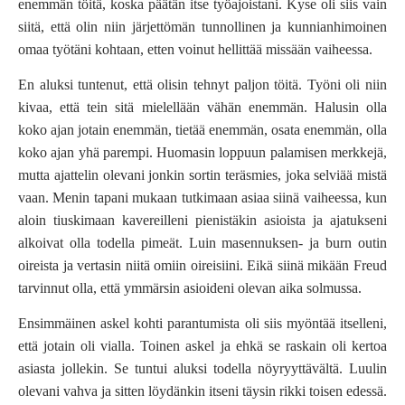
enemmän töitä, koska päätän itse työajoistani. Kyse oli siis vain
siitä, että olin niin järjettömän tunnollinen ja kunnianhimoinen
omaa työtäni kohtaan, etten voinut hellittää missään vaiheessa.
En aluksi tuntenut, että olisin tehnyt paljon töitä. Työni oli niin
kivaa, että tein sitä mielellään vähän enemmän. Halusin olla
koko ajan jotain enemmän, tietää enemmän, osata enemmän, olla
koko ajan yhä parempi. Huomasin loppuun palamisen merkkejä,
mutta ajattelin olevani jonkin sortin teräsmies, joka selviää mistä
vaan. Menin tapani mukaan tutkimaan asiaa siinä vaiheessa, kun
aloin tiuskimaan kavereilleni pienistäkin asioista ja ajatukseni
alkoivat olla todella pimeät. Luin masennuksen- ja burn outin
oireista ja vertasin niitä omiin oireisiini. Eikä siinä mikään Freud
tarvinnut olla, että ymmärsin asioideni olevan aika solmussa.
Ensimmäinen askel kohti parantumista oli siis myöntää itselleni,
että jotain oli vialla. Toinen askel ja ehkä se raskain oli kertoa
asiasta jollekin. Se tuntui aluksi todella nöyryyttävältä. Luulin
olevani vahva ja sitten löydänkin itseni täysin rikki toisen edessä.