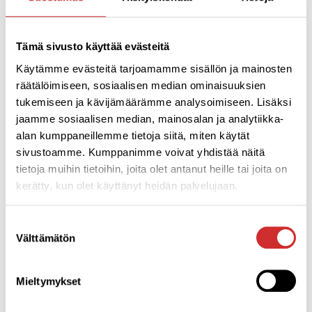
Meditaatiossa on yksinkertaisesti kyse siitä, että ihminen on
”
oma itsensä ja tietää jotain siitä, mitä se tarkoittaa.”
Tämä sivusto käyttää evästeitä
Heräsin ajatukseen, että
mitä jos maailma onkin
Käytämme evästeitä tarjoamamme sisällön ja mainosten
räätälöimiseen, sosiaalisen median ominaisuuksien
jo valmis? Minulla ei
tukemiseen ja kävijämäärämme analysoimiseen. Lisäksi
olekaan kiire
jaamme sosiaalisen median, mainosalan ja analytiikka-
minnekään? Olinko
alan kumppaneillemme tietoja siitä, miten käytät
ymmärtänyt jatkuvan
sivustoamme. Kumppanimme voivat yhdistää näitä
kehittymisen ja
tietoja muihin tietoihin, joita olet antanut heille tai joita on
oppimisen ehkä hieman
kerätty, kun olet käyttänyt heidän palvelujaan.
väärin? Tarvitseeko
minun väkisin etsiä
Suostumuksen
mitään, kun voin vain
Välttämätön
valinta
oikeasti avata silmäni ja
nähdä sen. Mitä jos
minä en olekaan
Mieltymykset
erityisen tärkeä hahmo tässä ajassa? Tarvitseeko jonkun muistaa
minut 100 vuoden päästä?