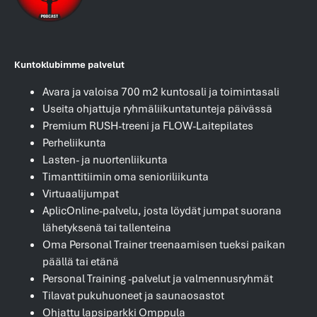
Kuntoklubimme palvelut
Avara ja valoisa 700 m2 kuntosali ja toimintasali
Useita ohjattuja ryhmäliikuntatunteja päivässä
Premium RUSH-treeni ja FLOW-Laitepilates
Perheliikunta
Lasten- ja nuortenliikunta
Timanttitiimin oma senioriliikunta
Virtuaalijumpat
AplicOnline-palvelu, josta löydät jumpat suorana
lähetyksenä tai tallenteina
Oma Personal Trainer treenaamisen tueksi paikan
päällä tai etänä
Personal Training -palvelut ja valmennusryhmät
Tilavat pukuhuoneet ja saunaosastot
Ohjattu lapsiparkki Omppula