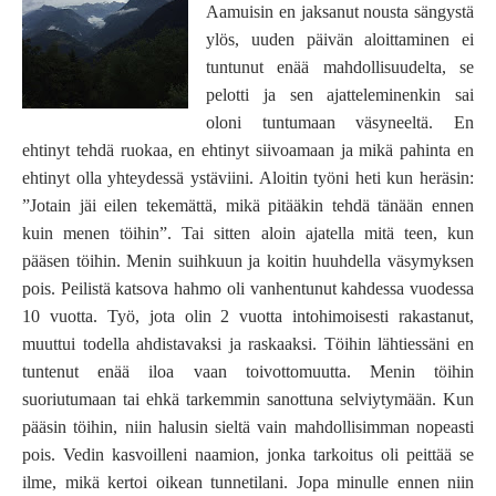
Aamuisin en jaksanut nousta sängystä
ylös, uuden päivän aloittaminen ei
tuntunut enää mahdollisuudelta, se
pelotti ja sen ajatteleminenkin sai
oloni tuntumaan väsyneeltä. En
ehtinyt tehdä ruokaa, en ehtinyt siivoamaan ja mikä pahinta en
ehtinyt olla yhteydessä ystäviini. Aloitin työni heti kun heräsin:
”Jotain jäi eilen tekemättä, mikä pitääkin tehdä tänään ennen
kuin menen töihin”. Tai sitten aloin ajatella mitä teen, kun
pääsen töihin. Menin suihkuun ja koitin huuhdella väsymyksen
pois. Peilistä katsova hahmo oli vanhentunut kahdessa vuodessa
10 vuotta. Työ, jota olin 2 vuotta intohimoisesti rakastanut,
muuttui todella ahdistavaksi ja raskaaksi. Töihin lähtiessäni en
tuntenut enää iloa vaan toivottomuutta. Menin töihin
suoriutumaan tai ehkä tarkemmin sanottuna selviytymään. Kun
pääsin töihin, niin halusin sieltä vain mahdollisimman nopeasti
pois. Vedin kasvoilleni naamion, jonka tarkoitus oli peittää se
ilme, mikä kertoi oikean tunnetilani. Jopa minulle ennen niin