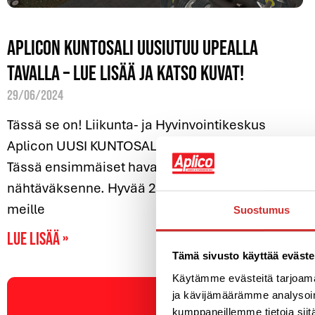
Aplicon kuntosali uusiutuu upealla
tavalla – lue lisää ja katso kuvat!
29/06/2024
Tässä se on! Liikunta- ja Hyvinvointikeskus
Aplicon UUSI KUNTOSALI ja TOIMINTASALI.
Tässä ensimmäiset havainnekuvat
nähtäväksenne. Hyvää 20 v. syntymäpäivää
meille
Suostumus
Lue lisää »
Tämä sivusto käyttää eväste
Käytämme evästeitä tarjoama
ja kävijämäärämme analysoim
kumppaneillemme tietoja siitä