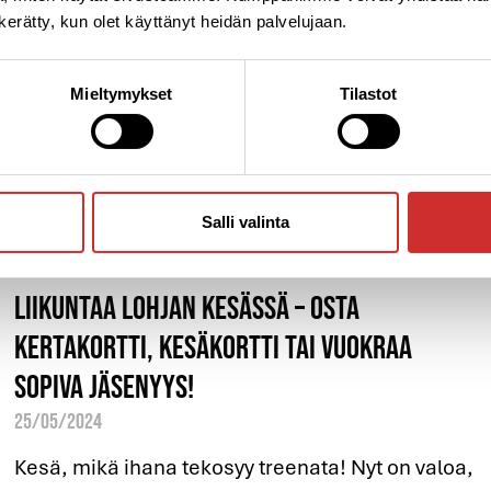
n kerätty, kun olet käyttänyt heidän palvelujaan.
Mieltymykset
Tilastot
Salli valinta
Liikuntaa Lohjan kesässä – Osta
kertakortti, kesäkortti tai vuokraa
sopiva jäsenyys!
25/05/2024
Kesä, mikä ihana tekosyy treenata! Nyt on valoa,