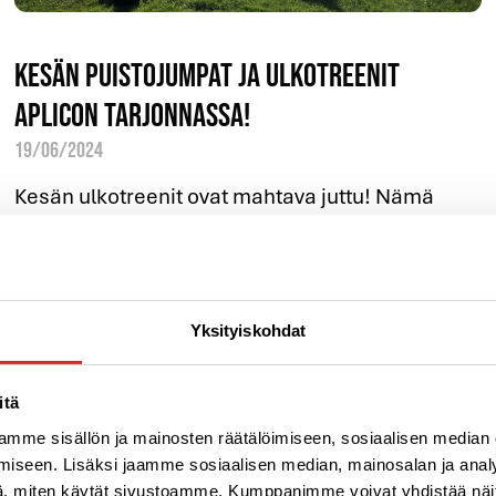
Kesän puistojumpat ja ulkotreenit
Aplicon tarjonnassa!
19/06/2024
Kesän ulkotreenit ovat mahtava juttu! Nämä
palvelut tuovat lisää tarjontaa Aplicon
kesälukkariin ja pääsemme yhdessä nauttimaan
vaihtelevasta ohjatusta liikunnasta. Aurlahden
Yksityiskohdat
Lue lisää »
itä
mme sisällön ja mainosten räätälöimiseen, sosiaalisen median
iseen. Lisäksi jaamme sosiaalisen median, mainosalan ja analy
, miten käytät sivustoamme. Kumppanimme voivat yhdistää näitä t