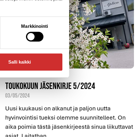
Markkinointi
Salli kaikki
Toukokuun jäsenkirje 5/2024
03/05/2024
Uusi kuukausi on alkanut ja paljon uutta
hyvinvointisi tueksi olemme suunnitelleet. On
aika poimia tästä jäsenkirjeestä sinua liikuttavat
asiat. Laitathan