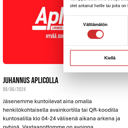
olet antanut heille tai joita o
Suostumuksen
Välttämätön
valinta
Kiellä
Juhannus Aplicolla
09/06/2024
Jäsenemme kuntoilevat aina omalla
henkilökohtaisella avainkortilla tai QR-koodilla
kuntosalilla klo 04-24 välisenä aikana arkena ja
pyhinä. Vastaanottomme on avoinna