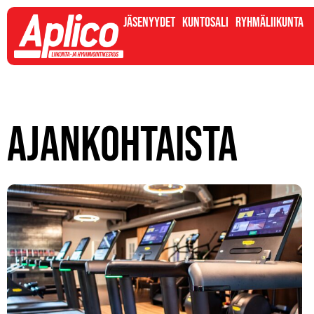
Jäsenyydet
Kuntosali
Ryhmäliikunta
Ajankohtaista