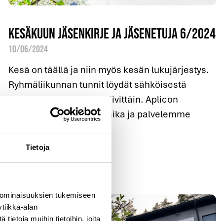
Kesäkuun jäsenkirje ja jäsenetuja 6/2024
10/06/2024
Kesä on täällä ja niin myös kesän lukujärjestys.
Ryhmäliikunnan tunnit löydät sähköisestä
varausjärjestelmästä päivittäin. Aplicon
vastaanotossa on kesäaika ja palvelemme
Lue lisää »
Tietoja
 ominaisuuksien tukemiseen
tiikka-alan
ietoja muihin tietoihin, joita