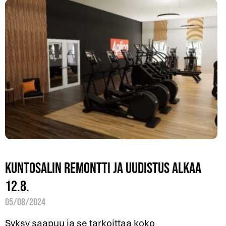
Kuntosalin remontti ja uudistus alkaa
12.8.
05/08/2024
Syksy saapuu ja se tarkoittaa koko