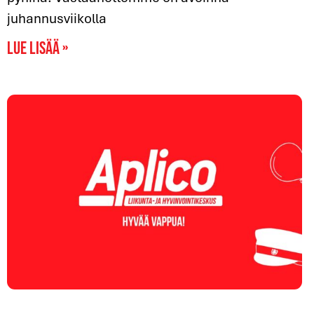
juhannusviikolla
Lue lisää »