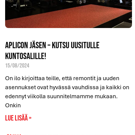
Aplicon jäsen – KUTSU uusitulle
kuntosalille!
15/08/2024
On ilo kirjoittaa teille, että remontit ja uuden
asennukset ovat hyvässä vauhdissa ja kaikki on
edennyt viikolla suunnitelmamme mukaan.
Onkin
Lue lisää »