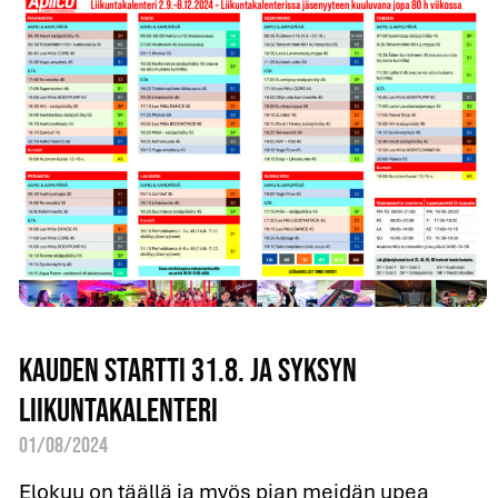
Kauden startti 31.8. ja syksyn
liikuntakalenteri
01/08/2024
Elokuu on täällä ja myös pian meidän upea