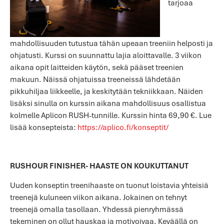
tarjoaa
mahdollisuuden tutustua tähän upeaan treeniin helposti ja
ohjatusti. Kurssi on suunnattu lajia aloittavalle. 3 viikon
aikana opit laitteiden käytön, sekä pääset treenien
makuun. Näissä ohjatuissa treeneissä lähdetään
pikkuhiljaa liikkeelle, ja keskitytään tekniikkaan. Näiden
lisäksi sinulla on kurssin aikana mahdollisuus osallistua
kolmelle Aplicon RUSH-tunnille. Kurssin hinta 69,90 €. Lue
lisää konsepteista:
https://aplico.fi/konseptit/
RUSHOUR FINISHER- HAASTE ON KOUKUTTANUT
Uuden konseptin treenihaaste on tuonut loistavia yhteisiä
treenejä kuluneen viikon aikana. Jokainen on tehnyt
treenejä omalla tasollaan. Yhdessä pienryhmässä
tekeminen on ollut hauskaa ja motivoivaa. Keväällä on