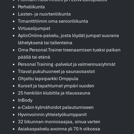
Perheliikunta
Lasten- ja nuortenliikunta
Timanttitiimin oma senioriliikunta
Virtuaalijumpat
AplicOnline-palvelu, josta löydät jumpat suorana
lähetyksenä tai tallenteina
Oma Personal Trainer treenaamisen tueksi paikan
päällä tai etänä
Personal Training -palvelut ja valmennusryhmät
Tilavat pukuhuoneet ja saunaosastot
Ohjattu lapsiparkki Omppula
Kurssit ja tapahtumat ympäri vuoden
25 henkilön klubitila ja tilaussauna
InBody
e-Cabin kylmähoidot palautumiseen
Hyvinvoinnin yhteistyökumppanit
32 liikunnan moniosaajaa, sinua varten
Asiakaspalvelu avoinna yli 70 h viikossa