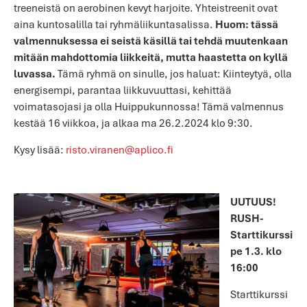
treeneistä on aerobinen kevyt harjoite. Yhteistreenit ovat
aina kuntosalilla tai ryhmäliikuntasalissa.
Huom: tässä
valmennuksessa ei seistä käsillä tai tehdä muutenkaan
mitään mahdottomia liikkeitä, mutta haastetta on kyllä
luvassa.
Tämä ryhmä on sinulle, jos haluat: Kiinteytyä, olla
energisempi, parantaa liikkuvuuttasi, kehittää
voimatasojasi ja olla Huippukunnossa! Tämä valmennus
kestää 16 viikkoa, ja alkaa ma 26.2.2024 klo 9:30.
Kysy lisää:
risto.viranen@aplico.fi
UUTUUS!
RUSH-
Starttikurssi
pe 1.3. klo
16:00
Starttikurssi