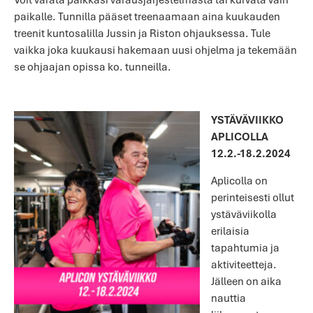
paikalle. Tunnilla pääset treenaamaan aina kuukauden
treenit kuntosalilla Jussin ja Riston ohjauksessa. Tule
vaikka joka kuukausi hakemaan uusi ohjelma ja tekemään
se ohjaajan opissa ko. tunneilla.
YSTÄVÄVIIKKO
APLICOLLA
12.2.-18.2.2024
Aplicolla on
perinteisesti ollut
ystäväviikolla
erilaisia
tapahtumia ja
aktiviteetteja.
Jälleen on aika
nauttia