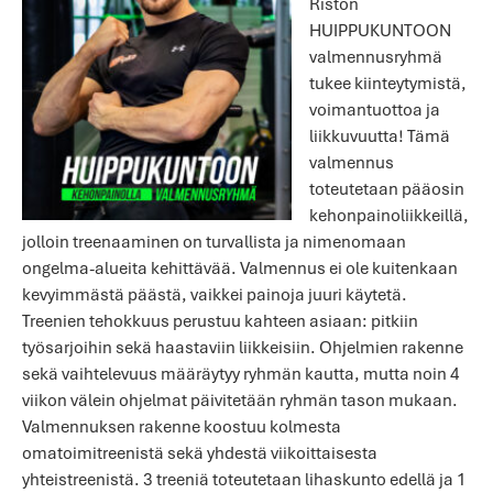
Riston
HUIPPUKUNTOON
valmennusryhmä
tukee kiinteytymistä,
voimantuottoa ja
liikkuvuutta! Tämä
valmennus
toteutetaan pääosin
kehonpainoliikkeillä,
jolloin treenaaminen on turvallista ja nimenomaan
ongelma-alueita kehittävää. Valmennus ei ole kuitenkaan
kevyimmästä päästä, vaikkei painoja juuri käytetä.
Treenien tehokkuus perustuu kahteen asiaan: pitkiin
työsarjoihin sekä haastaviin liikkeisiin. Ohjelmien rakenne
sekä vaihtelevuus määräytyy ryhmän kautta, mutta noin 4
viikon välein ohjelmat päivitetään ryhmän tason mukaan.
Valmennuksen rakenne koostuu kolmesta
omatoimitreenistä sekä yhdestä viikoittaisesta
yhteistreenistä. 3 treeniä toteutetaan lihaskunto edellä ja 1