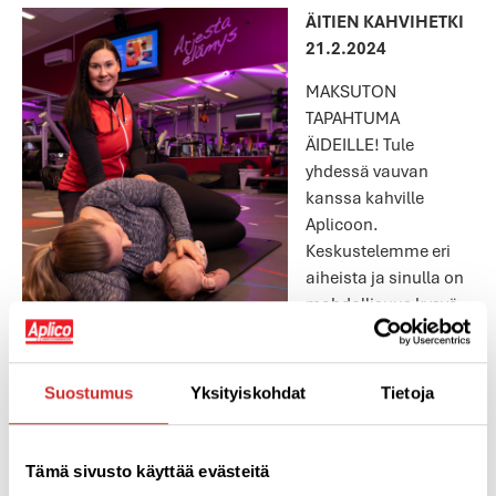
ÄITIEN KAHVIHETKI
21.2.2024
MAKSUTON
TAPAHTUMA
ÄIDEILLE! Tule
yhdessä vauvan
kanssa kahville
Aplicoon.
Keskustelemme eri
aiheista ja sinulla on
mahdollisuus kysyä
äitiysliikuntavalmentajalta. Seuraava kahvihetki
järjestetään
ke 21.2.2024 klo 11.15–12.15
ja aiheena on
Suostumus
Yksityiskohdat
Tietoja
“keskivartalon palautuminen synnytyksen jälkeen”. Tämä
on kaikille avoin ja maksuton tapahtuma. Aplico tarjoaa
kahvit.
Tämä sivusto käyttää evästeitä