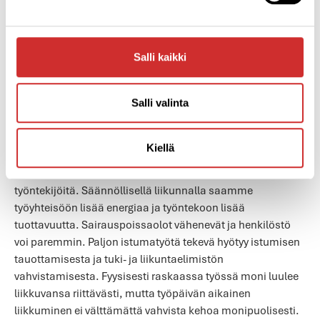
Salli kaikki
Salli valinta
YRITYKSILLE!
Kiellä
Me Aplicolla liikutamme myös yrityksiä, tiimejä ja
työntekijöitä. Säännöllisellä liikunnalla saamme
työyhteisöön lisää energiaa ja työntekoon lisää
tuottavuutta. Sairauspoissaolot vähenevät ja henkilöstö
voi paremmin. Paljon istumatyötä tekevä hyötyy istumisen
tauottamisesta ja tuki- ja liikuntaelimistön
vahvistamisesta. Fyysisesti raskaassa työssä moni luulee
liikkuvansa riittävästi, mutta työpäivän aikainen
liikkuminen ei välttämättä vahvista kehoa monipuolisesti.