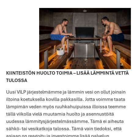
KIINTEISTÖN HUOLTO TOIMIA – LISÄÄ LÄMMINTÄ VETTÄ
TULOSSA
Uusi VILP järjestelmämme ja lämmin vesi on ollut joinain
iltoina koetuksella kovilla pakkasilla. Jotta voimme taata
lämpimän veden myös ruuhkahuipuissa illoissa teemme
tällä viikolla vielä muutamia huolto ja asennustöitä
uudessa lämmitysjärjestelmässämme. Tämä ei aiheuta
sähkö- tai vesikatkoja talossa. Tämä vain tiedoksi, että
asiaan on reagoitu ja investoimme lisää palvelun