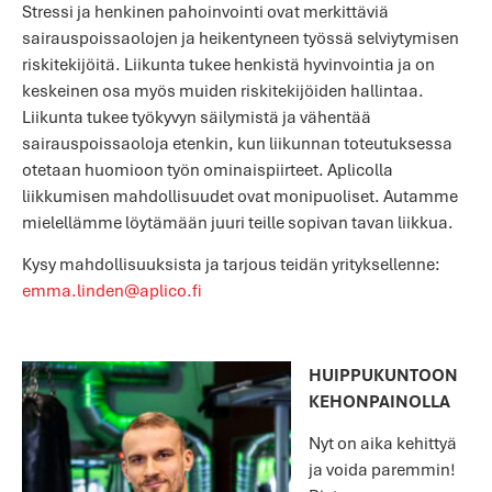
Stressi ja henkinen pahoinvointi ovat merkittäviä
sairauspoissaolojen ja heikentyneen työssä selviytymisen
riskitekijöitä. Liikunta tukee henkistä hyvinvointia ja on
keskeinen osa myös muiden riskitekijöiden hallintaa.
Liikunta tukee työkyvyn säilymistä ja vähentää
sairauspoissaoloja etenkin, kun liikunnan toteutuksessa
otetaan huomioon työn ominaispiirteet. Aplicolla
liikkumisen mahdollisuudet ovat monipuoliset. Autamme
mielellämme löytämään juuri teille sopivan tavan liikkua.
Kysy mahdollisuuksista ja tarjous teidän yrityksellenne:
emma.linden@aplico.fi
HUIPPUKUNTOON
KEHONPAINOLLA
Nyt on aika kehittyä
ja voida paremmin!