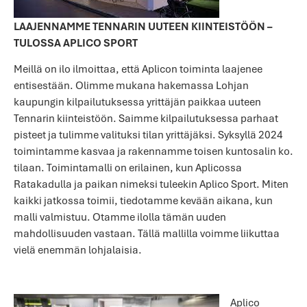
LAAJENNAMME TENNARIN UUTEEN KIINTEISTÖÖN –
TULOSSA APLICO SPORT
Meillä on ilo ilmoittaa, että Aplicon toiminta laajenee
entisestään. Olimme mukana hakemassa Lohjan
kaupungin kilpailutuksessa yrittäjän paikkaa uuteen
Tennarin kiinteistöön. Saimme kilpailutuksessa parhaat
pisteet ja tulimme valituksi tilan yrittäjäksi. Syksyllä 2024
toimintamme kasvaa ja rakennamme toisen kuntosalin ko.
tilaan. Toimintamalli on erilainen, kun Aplicossa
Ratakadulla ja paikan nimeksi tuleekin Aplico Sport. Miten
kaikki jatkossa toimii, tiedotamme kevään aikana, kun
malli valmistuu. Otamme ilolla tämän uuden
mahdollisuuden vastaan. Tällä mallilla voimme liikuttaa
vielä enemmän lohjalaisia.
Aplico