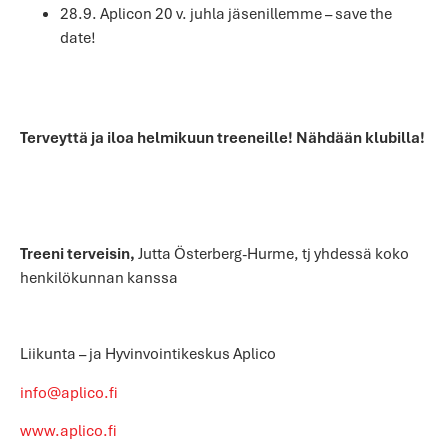
28.9. Aplicon 20 v. juhla jäsenillemme – save the
date!
Terveyttä ja iloa helmikuun treeneille! Nähdään klubilla!
Treeni terveisin,
Jutta Österberg-Hurme, tj yhdessä koko
henkilökunnan kanssa
Liikunta – ja Hyvinvointikeskus Aplico
info@aplico.fi
www.aplico.fi