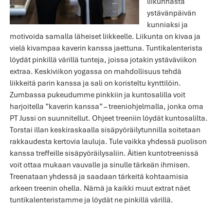
liikunnasta
ystävänpäivän
kunniaksi ja
motivoida samalla läheiset liikkeelle. Liikunta on kivaa ja
vielä kivampaa kaverin kanssa jaettuna. Tuntikalenterista
löydät pinkillä värillä tunteja, joissa jotakin ystäväviikon
extraa. Keskiviikon yogassa on mahdollisuus tehdä
liikkeitä parin kanssa ja sali on koristeltu kynttilöin.
Zumbassa pukeudumme pinkkiin ja kuntosalilla voit
harjoitella ”kaverin kanssa” – treeniohjelmalla, jonka oma
PT Jussi on suunnitellut. Ohjeet treeniin löydät kuntosalilta.
Torstai illan keskiraskaalla sisäpyöräilytunnilla soitetaan
rakkaudesta kertovia lauluja. Tule vaikka yhdessä puolison
kanssa treffeille sisäpyöräilysaliin. Äitien kuntotreenissä
voit ottaa mukaan vauvalle ja sinulle tärkeän ihmisen.
Treenataan yhdessä ja saadaan tärkeitä kohtaamisia
arkeen treenin ohella. Nämä ja kaikki muut extrat näet
tuntikalenteristamme ja löydät ne pinkillä värillä.