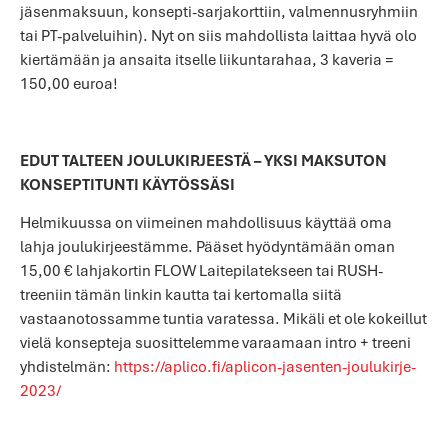
jäsenmaksuun, konsepti-sarjakorttiin, valmennusryhmiin
tai PT-palveluihin). Nyt on siis mahdollista laittaa hyvä olo
kiertämään ja ansaita itselle liikuntarahaa, 3 kaveria =
150,00 euroa!
EDUT TALTEEN JOULUKIRJEESTÄ – YKSI MAKSUTON
KONSEPTITUNTI KÄYTÖSSÄSI
Helmikuussa on viimeinen mahdollisuus käyttää oma
lahja joulukirjeestämme. Pääset hyödyntämään oman
15,00 € lahjakortin FLOW Laitepilatekseen tai RUSH-
treeniin tämän linkin kautta tai kertomalla siitä
vastaanotossamme tuntia varatessa. Mikäli et ole kokeillut
vielä konsepteja suosittelemme varaamaan intro + treeni
yhdistelmän:
https://aplico.fi/aplicon-jasenten-joulukirje-
2023/