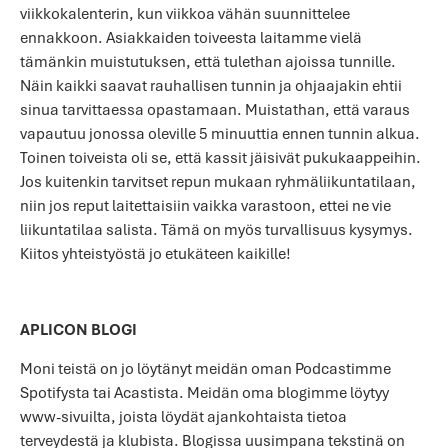
viikkokalenterin, kun viikkoa vähän suunnittelee
ennakkoon. Asiakkaiden toiveesta laitamme vielä
tämänkin muistutuksen, että tulethan ajoissa tunnille.
Näin kaikki saavat rauhallisen tunnin ja ohjaajakin ehtii
sinua tarvittaessa opastamaan. Muistathan, että varaus
vapautuu jonossa oleville 5 minuuttia ennen tunnin alkua.
Toinen toiveista oli se, että kassit jäisivät pukukaappeihin.
Jos kuitenkin tarvitset repun mukaan ryhmäliikuntatilaan,
niin jos reput laitettaisiin vaikka varastoon, ettei ne vie
liikuntatilaa salista. Tämä on myös turvallisuus kysymys.
Kiitos yhteistyöstä jo etukäteen kaikille!
APLICON BLOGI
Moni teistä on jo löytänyt meidän oman Podcastimme
Spotifysta tai Acastista. Meidän oma blogimme löytyy
www-sivuilta, joista löydät ajankohtaista tietoa
terveydestä ja klubista. Blogissa uusimpana tekstinä on