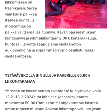
liikkumiseen on
treenikaveri. Varaa
vain kaksi paikkaa
itsellesi niin teille
molemmille on
paikka valitsemallesi tunnille. Kaveri pääsee mukaan
kuntosalille ja ryhmäliikuntaan 2,00 € kertamaksulla.
Kuntosalille voitte saapua aina vastaanoton
aukioloaikoina ja kirjaamme kaverin osallistuneeksi
vastaanotossa.
YSTÄVÄVIIKOLLA SINULLE JA KAVERILLE 50,00 €
LIIKUNTARAHAA
Yhdessä on kaksin verroin kivampaa! Kun ystäväviikolla
12.2.-18.2.2024 tuot läheisesi jäseneksi, saatte
molemmat 50,00 € lahjakortit! Lahjakortin voi käyttää
oman tarpeen mukaan Aplicon liikuntapalveluihin (esim.