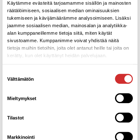
Käytämme evästeitä tarjoamamme sisällön ja mainosten
räätälöimiseen, sosiaalisen median ominaisuuksien
IKIMUISTOISET SYNTTÄRIT LAPSILLE APLICOSSA
tukemiseen ja kävijämäärämme analysoimiseen. Lisäksi
Synttäripakettiin kuuluu 2 h tilan käyttö (Klubitila Huvitus
jaamme sosiaalisen median, mainosalan ja analytiikka-
tai lapsiparkki Omppula) sekä 45min ohjattu
alan kumppaneillemme tietoja siitä, miten käytät
liikunta-/tanssituokio. Liikuntatuokion teemoja voivat olla
sivustoamme. Kumppanimme voivat yhdistää näitä
esim. supersankarit, temppurata, leikkivarjoleikit, tanssi
tietoja muihin tietoihin, joita olet antanut heille tai joita on
kuin tähti, akrobatia tai mitä tahansa toiveidenne mukaan.
kerätty, kun olet käyttänyt heidän palvelujaan.
Voit tuoda juhliin omat tarjoilut tai tilata ne helposti
kauttamme. Synttäreitä järjestämme perjantaisin ja
Suostumuksen
lauantaisin iltapäivällä. Kysy tarjous:
Välttämätön
valinta
emma.linden@aplico.fi
Mieltymykset
LIIKUNTAA
MYÖS
Tilastot
Markkinointi