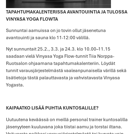
TAPAHTUMAKALENTERISSA AVANTOUINTIA JA TULOSSA
VINYASA YOGA FLOWTA
Sunnuntai aamuissa on jo tovin ollut jäsenetuna
avantouinti ja sauna klo 11-12:00 välillä.
Nyt sunnuntait 25.2., 3.3. ja 24.3. klo 10.00–11.15
saadaan vielä Vinyasa Yoga Flow-tunnit Tiia Norppa-
Ruotsalon ohjaamana tapahtumakalenteriin. Löydät
tunnit varausjärjestelmästä vaaleanpunaisella värillä sekä
lisätietoja tästä palauttavasta ja vahvistavasta Vinyasa
Yogasta.
KAIPAATKO LISÄÄ PUHTIA KUNTOSALILLE?
Uutuutena keväässä on meillä personal trainer kuntosalilla
jäsenyyteen kuuluvana joka tiistai aamu ja torstai iltana.
Voit varata paikkasi varausjärjestelmästä tai kurvata vain