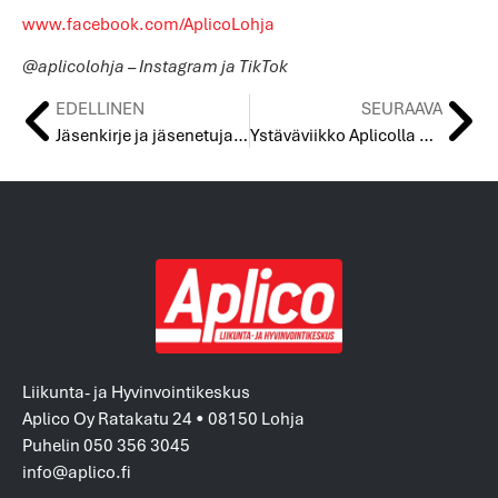
www.facebook.com/AplicoLohja
@aplicolohja – Instagram ja TikTok
EDELLINEN
SEURAAVA
Jäsenkirje ja jäsenetuja – tammikuu 2024
Ystäväviikko Aplicolla 12.2.-18.2.- Paljon kivaa liikunnan iloa!
Liikunta- ja Hyvinvointikeskus
Aplico Oy Ratakatu 24 • 08150 Lohja
Puhelin 050 356 3045
info@aplico.fi