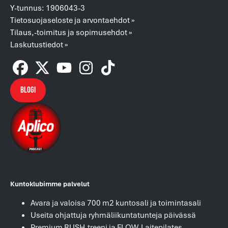
Y-tunnus: 1906043-3
Tietosuojaseloste ja arvontaehdot »
Tilaus,-toimitus ja sopimusehdot »
Laskutustiedot »
Blogi
Kuntoklubimme palvelut
Avara ja valoisa 700 m2 kuntosali ja toimintasali
Useita ohjattuja ryhmäliikuntatunteja päivässä
Premium RUSH-treeni ja FLOW-Laitepilates