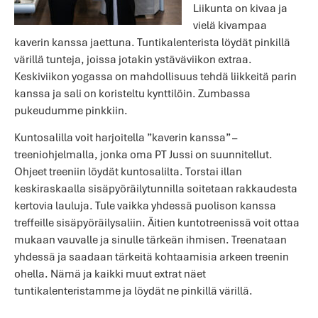
Liikunta on kivaa ja
vielä kivampaa
kaverin kanssa jaettuna. Tuntikalenterista löydät pinkillä
värillä tunteja, joissa jotakin ystäväviikon extraa.
Keskiviikon yogassa on mahdollisuus tehdä liikkeitä parin
kanssa ja sali on koristeltu kynttilöin. Zumbassa
pukeudumme pinkkiin.
Kuntosalilla voit harjoitella ”kaverin kanssa” –
treeniohjelmalla, jonka oma PT Jussi on suunnitellut.
Ohjeet treeniin löydät kuntosalilta. Torstai illan
keskiraskaalla sisäpyöräilytunnilla soitetaan rakkaudesta
kertovia lauluja. Tule vaikka yhdessä puolison kanssa
treffeille sisäpyöräilysaliin. Äitien kuntotreenissä voit ottaa
mukaan vauvalle ja sinulle tärkeän ihmisen. Treenataan
yhdessä ja saadaan tärkeitä kohtaamisia arkeen treenin
ohella. Nämä ja kaikki muut extrat näet
tuntikalenteristamme ja löydät ne pinkillä värillä.