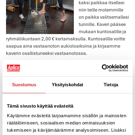
kaksi paikkaa itsellesi
niin teille molemmille
on paikka valitsemallesi
tunnille. Kaveri pääsee
mukaan kuntosalille ja
ryhmäliikuntaan 2,00 € kertamaksulla. Kuntosalille voitte
saapua aina vastaanoton aukioloaikoina ja kirjaamme
kaverin osallistuneeksi vastaanotossa.
YSTÄVÄVIIKOLLA SINULLE JA KAVERILLE 50,00 €
LIIKUNTARAHAA
Suostumus
Yksityiskohdat
Tietoja
Yhdessä on kaksin verroin kivampaa! Kun ystäväviikolla
12.2.-18.2.2024 tuot läheisesi jäseneksi, saatte
Tämä sivusto käyttää evästeitä
molemmat 50,00 euroa liikuntarahaa! Lahjakortin voi
Käytämme evästeitä tarjoamamme sisällön ja mainosten
käyttää oman tarpeen mukaan Aplicon liikuntapalveluihin
räätälöimiseen, sosiaalisen median ominaisuuksien
(esim. jäsenmaksuun, konsepti-sarjakorttiin,
tukemiseen ja kävijämäärämme analysoimiseen. Lisäksi
valmennusryhmiin tai PT-palveluihin). Nyt on siis