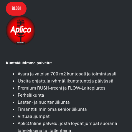
Blogi
Kuntoklubimme palvelut
Avara ja valoisa 700 m2 kuntosali ja toimintasali
Useita ohjattuja ryhmäliikuntatunteja päivässä
Premium RUSH-treeni ja FLOW-Laitepilates
Perheliikunta
Lasten- ja nuortenliikunta
Timanttitiimin oma senioriliikunta
Virtuaalijumpat
AplicOnline-palvelu, josta löydät jumpat suorana
lähetyksenä tai tallenteina