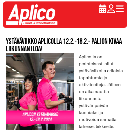
Ystäväviikko Aplicolla 12.2.-18.2.- Paljon kivaa
liikunnan iloa!
Aplicolla on
perinteisesti ollut
ystäväviikolla erilaisia
tapahtumia ja
aktiviteetteja. Jälleen
on aika nauttia
liikunnasta
ystävänpäivän
kunniaksi ja
motivoida samalla
läheiset liikkeelle.