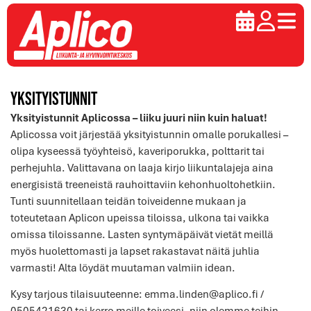
Yksityistunnit
Yksityistunnit Aplicossa – liiku juuri niin kuin haluat!
Aplicossa voit järjestää yksityistunnin omalle porukallesi –
olipa kyseessä työyhteisö, kaveriporukka, polttarit tai
perhejuhla. Valittavana on laaja kirjo liikuntalajeja aina
energisistä treeneistä rauhoittaviin kehonhuoltohetkiin.
Tunti suunnitellaan teidän toiveidenne mukaan ja
toteutetaan Aplicon upeissa tiloissa, ulkona tai vaikka
omissa tiloissanne. Lasten syntymäpäivät vietät meillä
myös huolettomasti ja lapset rakastavat näitä juhlia
varmasti! Alta löydät muutaman valmiin idean.
Kysy tarjous tilaisuuteenne: emma.linden@aplico.fi /
0505421630 tai kerro meille toiveesi, niin olemme teihin