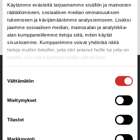
Käytämme evästeitä tarjoamamme sisällön ja mainosten
räätälöimiseen, sosiaalisen median ominaisuuksien
tukemiseen ja kävijämäärämme analysoimiseen. Lisäksi
jaamme sosiaalisen median, mainosalan ja analytiikka-
alan kumppaneillemme tietoja siitä, miten käytät
sivustoamme. Kumppanimme voivat yhdistää näitä
tietoja muihin tietoihin, joita olet antanut heille tai joita on
kerätty, kun olet käyttänyt heidän palvelujaan.
Suostumuksen
Välttämätön
valinta
Mieltymykset
Liikunta- ja Hyvinvointikeskus
Tilastot
Aplico Oy Ratakatu 24 • 08150 Lohja
Puhelin 050 356 3045
info@aplico.fi
Markkinointi