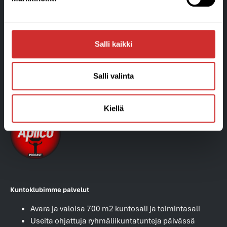
Y-tunnus: 1906043-3
Tietosuojaseloste ja arvontaehdot »
Tilaus,-toimitus ja sopimusehdot »
Salli kaikki
Laskutustiedot »
Salli valinta
Blogi
Kiellä
Kuntoklubimme palvelut
Avara ja valoisa 700 m2 kuntosali ja toimintasali
Useita ohjattuja ryhmäliikuntatunteja päivässä