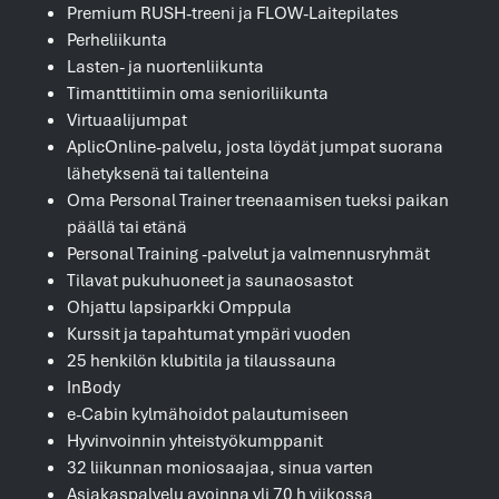
Premium RUSH-treeni ja FLOW-Laitepilates
Perheliikunta
Lasten- ja nuortenliikunta
Timanttitiimin oma senioriliikunta
Virtuaalijumpat
AplicOnline-palvelu, josta löydät jumpat suorana
lähetyksenä tai tallenteina
Oma Personal Trainer treenaamisen tueksi paikan
päällä tai etänä
Personal Training -palvelut ja valmennusryhmät
Tilavat pukuhuoneet ja saunaosastot
Ohjattu lapsiparkki Omppula
Kurssit ja tapahtumat ympäri vuoden
25 henkilön klubitila ja tilaussauna
InBody
e-Cabin kylmähoidot palautumiseen
Hyvinvoinnin yhteistyökumppanit
32 liikunnan moniosaajaa, sinua varten
Asiakaspalvelu avoinna yli 70 h viikossa