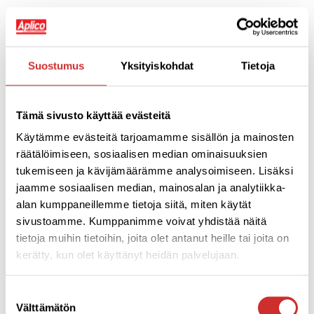
Lue lisää »
Suostumus
Yksityiskohdat
Tietoja
Tämä sivusto käyttää evästeitä
Käytämme evästeitä tarjoamamme sisällön ja mainosten
räätälöimiseen, sosiaalisen median ominaisuuksien
tukemiseen ja kävijämäärämme analysoimiseen. Lisäksi
jaamme sosiaalisen median, mainosalan ja analytiikka-
alan kumppaneillemme tietoja siitä, miten käytät
sivustoamme. Kumppanimme voivat yhdistää näitä
tietoja muihin tietoihin, joita olet antanut heille tai joita on
kerätty, kun olet käyttänyt heidän palvelujaan.
Les Mills treenipäivä 1.3.2025
Suostumuksen
24/02/2025
Välttämätön
valinta