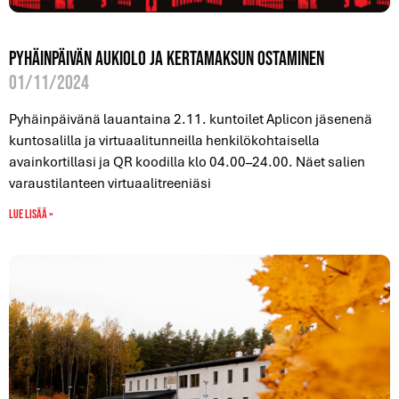
Pyhäinpäivän aukiolo ja kertamaksun ostaminen
01/11/2024
Pyhäinpäivänä lauantaina 2.11. kuntoilet Aplicon jäsenenä
kuntosalilla ja virtuaalitunneilla henkilökohtaisella
avainkortillasi ja QR koodilla klo 04.00–24.00. Näet salien
varaustilanteen virtuaalitreeniäsi
Lue lisää »