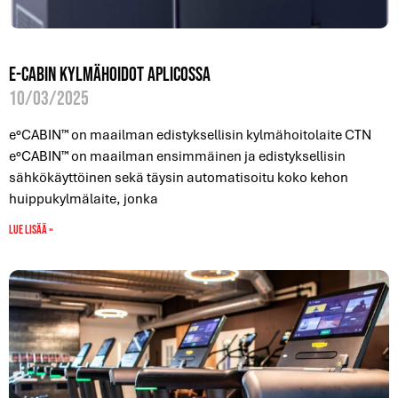
e-Cabin kylmähoidot Aplicossa
10/03/2025
e°CABIN™ on maailman edistyksellisin kylmähoitolaite CTN
e°CABIN™ on maailman ensimmäinen ja edistyksellisin
sähkökäyttöinen sekä täysin automatisoitu koko kehon
huippukylmälaite, jonka
Lue lisää »