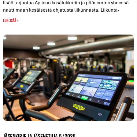
lisää tarjontaa Aplicon kesälukkariin ja pääsemme yhdessä
nauttimaan kesäisestä ohjatusta liikunnasta. Liikunta-
Lue lisää »
Jäsenkirje ja jäsenetuja 5/2025