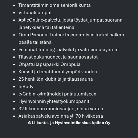
Timanttitiimin oma senioriliikunta
Virtuaalijumpat
AplicOnline-palvelu, josta löydät jumpat suorana
lähetyksenä tai tallenteina
Oma Personal Trainer treenaamisen tueksi paikan
päällä tai etänä
Personal Training -palvelut ja valmennusryhmät
Tilavat pukuhuoneet ja saunaosastot
Ohjattu lapsiparkki Omppula
Kurssit ja tapahtumat ympäri vuoden
25 henkilön klubitila ja tilaussauna
InBody
e-Cabin kylmähoidot palautumiseen
Hyvinvoinnin yhteistyökumppanit
32 liikunnan moniosaajaa, sinua varten
Asiakaspalvelu avoinna yli 70 h viikossa
© Liikunta- ja Hyvinvointikeskus Aplico Oy