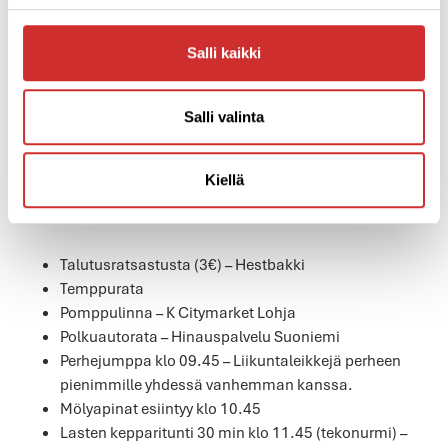
TUTUSTUA MYÖS APLICON FLOW & RUSH -
TUNTEIHIN:
10.00 FLOW laitepilates intro11.00 FLOW
Salli kaikki
laitepilates intro12.00 RUSH-treeni intro13.00 RUSH-treeni
intro Näille tunneille ilmoittautuminen info@aplico.fi
etukäteen. Vain 12 mahtuu mukaan / ryhmä. Vapaat paikat
Salli valinta
jaetaan paikan päällä ennen tunnin alkua.
Intro- tunneille on vapaa pääsy
tapahtumapäivänä.
Tapahtumapäivänä on paljon
Kiellä
ohjelmaa myös lapsille:
Talutusratsastusta (3€) – Hestbakki
Temppurata
Pomppulinna – K Citymarket Lohja
Polkuautorata – Hinauspalvelu Suoniemi
Perhejumppa klo 09.45 – Liikuntaleikkejä perheen
pienimmille yhdessä vanhemman kanssa.
Mölyapinat esiintyy klo 10.45
Lasten kepparitunti 30 min klo 11.45 (tekonurmi) –