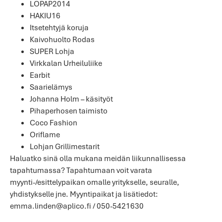
LOPAP2014
HAKIU16
Itsetehtyjä koruja
Kaivohuolto Rodas
SUPER Lohja
Virkkalan Urheiluliike
Earbit
Saarielämys
Johanna Holm – käsityöt
Pihaperhosen taimisto
Coco Fashion
Oriflame
Lohjan Grillimestarit
Haluatko sinä olla mukana meidän liikunnallisessa
tapahtumassa? Tapahtumaan voit varata
myynti-/esittelypaikan omalle yritykselle, seuralle,
yhdistykselle jne. Myyntipaikat ja lisätiedot:
emma.linden@aplico.fi / 050-5421630