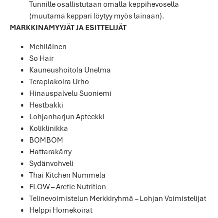
Tunnille osallistutaan omalla keppihevosella
(muutama keppari löytyy myös lainaan).
MARKKINAMYYJÄT JA ESITTELIJÄT
Mehiläinen
So Hair
Kauneushoitola Unelma
Terapiakoira Urho
Hinauspalvelu Suoniemi
Hestbakki
Lohjanharjun Apteekki
Koliklinikka
BOMBOM
Hattarakärry
Sydänvohveli
Thai Kitchen Nummela
FLOW – Arctic Nutrition
Telinevoimistelun Merkkiryhmä – Lohjan Voimistelijat
Helppi Homekoirat