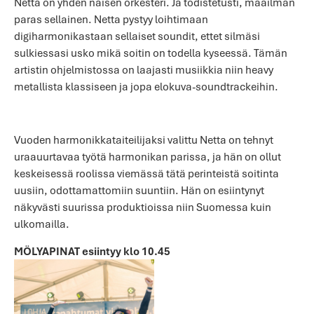
Netta on yhden naisen orkesteri. Ja todistetusti, maailman
paras sellainen. Netta pystyy loihtimaan
digiharmonikastaan sellaiset soundit, ettet silmäsi
sulkiessasi usko mikä soitin on todella kyseessä. Tämän
artistin ohjelmistossa on laajasti musiikkia niin heavy
metallista klassiseen ja jopa elokuva-soundtrackeihin.
Vuoden harmonikkataiteilijaksi valittu Netta on tehnyt
uraauurtavaa työtä harmonikan parissa, ja hän on ollut
keskeisessä roolissa viemässä tätä perinteistä soitinta
uusiin, odottamattomiin suuntiin. Hän on esiintynyt
näkyvästi suurissa produktioissa niin Suomessa kuin
ulkomailla.
MÖLYAPINAT esiintyy klo 10.45