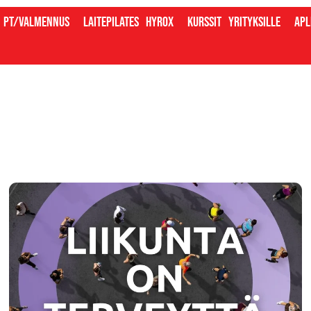
PT/valmennus
Laitepilates
Hyrox
Kurssit
Yrityksille
Apl