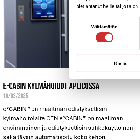
olet antanut heille tai joita o
Suostumuksen
Välttämätön
valinta
Kiellä
e-Cabin kylmähoidot Aplicossa
10/03/2025
e°CABIN™ on maailman edistyksellisin
kylmähoitolaite CTN e°CABIN™ on maailman
ensimmäinen ja edistyksellisin sähkökäyttöinen
sekä täysin automatisoitu koko kehon