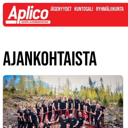
Jäsenyydet
Kuntosali
Ryhmäliikunta
Ajankohtaista