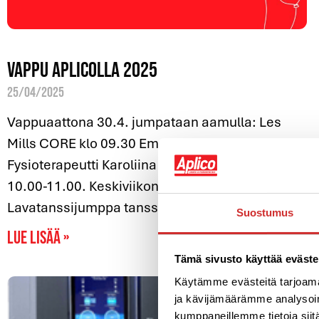
Vappu Aplicolla 2025
25/04/2025
Vappuaattona 30.4. jumpataan aamulla: Les
Mills CORE klo 09.30 Emman kanssa.
Fysioterapeutti Karoliina apunasi kuntosalilla
10.00-11.00. Keskiviikon LAVIS
Lavatanssijumppa tanssitaan
Suostumus
Lue lisää »
Tämä sivusto käyttää eväste
Käytämme evästeitä tarjoama
ja kävijämäärämme analysoim
kumppaneillemme tietoja siitä