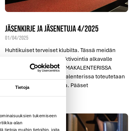
Jäsenkirje ja jäsenetuja 4/2025
01/04/2025
Huhtikuiset terveiset klubilta. Tässä meidän
joukkueen terveiset ja aktivointia alkavalle
kuukaudelle. TAPAHTUMAKALENTERISSA
TAPAHTUU Tapahtumakalenterissa toteutetaan
Aplicon jäsenten toiveita. Pääset
Tietoja
Lue lisää »
 ominaisuuksien tukemiseen
tiikka-alan
ietoja muihin tietoihin, joita