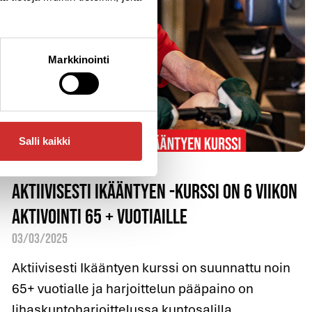
Markkinointi
Salli kaikki
Aktiivisesti ikääntyen -kurssi on 6 viikon
aktivointi 65 + vuotiaille
03/03/2025
Aktiivisesti Ikääntyen kurssi on suunnattu noin
65+ vuotialle ja harjoittelun pääpaino on
lihaskuntoharjoittelussa kuntosalilla.