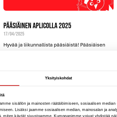
Pääsiäinen Aplicolla 2025
17/04/2025
Hyvää ja liikunnallista pääsiäistä! Pääsiäisen
pyhät tuovat muutamat erikoisaikataulut Aplicon
liikuntakalenteriin sekä vastaanoton
aukioloaikoihin. Kuntosalilla ja virtuaalitunneilla
jäsenemme liikkuvat 04:00-24:00
Yksityiskohdat
Lue lisää »
itä
mme sisällön ja mainosten räätälöimiseen, sosiaalisen median
iseen. Lisäksi jaamme sosiaalisen median, mainosalan ja analy
, miten käytät sivustoamme. Kumppanimme voivat yhdistää näitä t