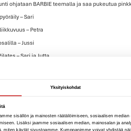
nti ohjataan BARBIE teemalla ja saa pukeutua pinkk
yöräily – Sari
liikkuvuus – Petra
salilla – Jussi
lates – Sari ja Jutta
ily – Emma
 Essi
Yksityiskohdat
APLICO TUO KAKSI UUTTA KONSEPTI
itä
mme sisällön ja mainosten räätälöimiseen, sosiaalisen median
Luithan tämän uudistuksen jo heinäk
iseen. Lisäksi jaamme sosiaalisen median, mainosalan ja analy
Kattavan ja kehittyvän jäsentarjonnan 
, miten käytät sivustoamme. Kumppanimme voivat yhdistää näitä t