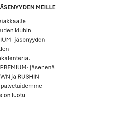
JÄSENYYDEN MEILLE
siakkaalle
uuden klubin
MIUM- jäsenyyden
yden
akalenteria.
si PREMIUM- jäsenenä
LOWN ja RUSHIN
säpalveluidemme
e on luotu