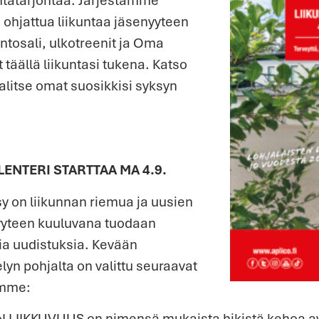
ia ohjattua liikuntaa jäsenyyteen
ntosali, ulkotreenit ja Oma
t täällä liikuntasi tukena. Katso
valitse omat suosikkisi syksyn
ENTERI STARTTAA MA 4.9.
y on liikunnan riemua ja uusien
nyyteen kuuluvana tuodaan
a uudistuksia. Kevään
lyn pohjalta on valittu seuraavat
amme:
LIIKKUVUUS on nimensä mukaista hikistä kehoa ava