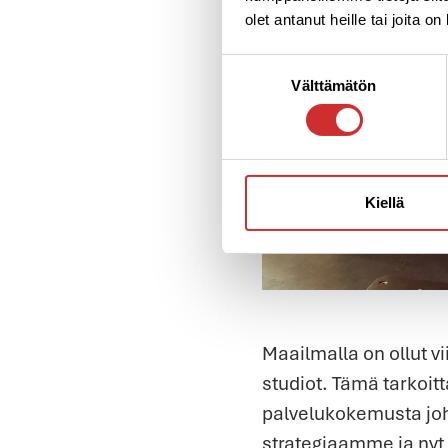
olet antanut heille tai joita o
Suostumuksen
Välttämätön
valinta
Kiellä
Maailmalla on ollut vi
studiot. Tämä tarkoit
palvelukokemusta joh
strategiaamme ja nyt o