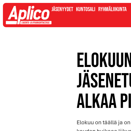
Jäsenyydet
Kuntosali
Ryhmäliikunta
Elokuun
jäsenet
alkaa p
Elokuu on täällä ja o
kauden huikeaa liiku