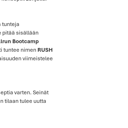
a tunteja
e pitää sisällään
illrun Bootcamp
i tuntee nimen
RUSH
naisuuden viimeistelee
eptia varten. Seinät
 tilaan tulee uutta