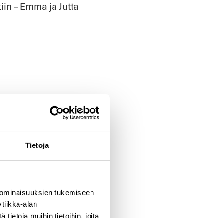
iin – Emma ja Jutta
Tietoja
A LOHJALLE
 ominaisuuksien tukemiseen
uun kirjeestämme?
tiikka-alan
lisäksi meiltä on jo
ietoja muihin tietoihin, joita