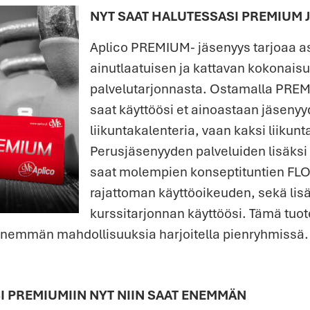
NYT SAAT HALUTESSASI PREMIUM 
Aplico PREMIUM- jäsenyys tarjoaa a
ainutlaatuisen ja kattavan kokonais
palvelutarjonnasta. Ostamalla PRE
saat käyttöösi et ainoastaan jäseny
liikuntakalenteria, vaan kaksi liikunt
Perusjäsenyyden palveluiden lisäk
saat molempien konseptituntien F
rajattoman käyttöoikeuden, sekä li
kurssitarjonnan käyttöösi. Tämä tuot
nemmän mahdollisuuksia harjoitella pienryhmissä.
I PREMIUMIIN NYT NIIN SAAT ENEMMÄN