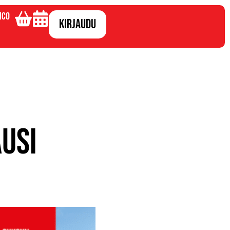
ico
Kirjaudu
usi