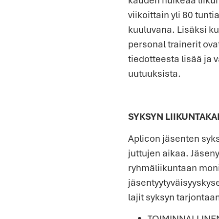
viikoittain yli 80 tunt
kuuluvana. Lisäksi ku
personal trainerit ova
tiedotteesta lisää ja 
uutuuksista.
SYKSYN LIIKUNTAKAL
Aplicon jäsenten syks
juttujen aikaa. Jäse
ryhmäliikuntaan moni
jäsentyytyväisyyskyse
lajit syksyn tarjonta
TOIMINNALLINEN 