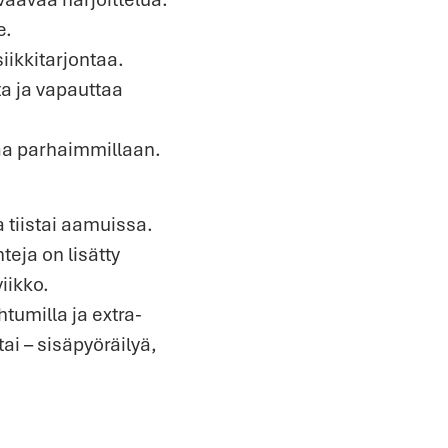
e.
ikkitarjontaa.
a ja vapauttaa
aa parhaimmillaan.
 tiistai aamuissa.
teja on lisätty
iikko.
tumilla ja extra-
ai – sisäpyöräilyä,