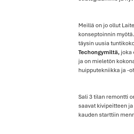
Meillä on jo ollut Lai
konseptoinnin myötä.
täysin uusia tuntiko
Techongymiltä,
joka 
ja on mieletön kokona
huipputekniikka ja -o
Sali 3 tilan remontti
saavat kivipeitteen j
kauden starttiin men