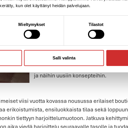
n kerätty, kun olet käyttänyt heidän palvelujaan.
useamman vuoden toivottu palvelukok
voisi treenata pienryhmässä ohjatusti
enemmän pienellä lisämaksulla. Meillä
Mieltymykset
Tilastot
lisäpalveluissa kurssitarjontaa tähän 
että teemme jotain enemmän ja isomm
pakkaa ja tuoda konseptiharjoittelu 
lanseeraamme PREMIUM-jäsenyyden, 
Salli valinta
käyttöoikeuden kaikkiin lisäpalveluina 
ja näihin uusiin konsepteihin.
imeiset viisi vuotta kovassa nousussa erilaiset bouti
taa erikoistumista, ensiluokkaista tilaa sekä loppuu
onkin tiettyyn harjoittelumuotoon. Jatkuva kehittym
n aika viedä harjoittelu seuraavalle tasolle ja tuoda