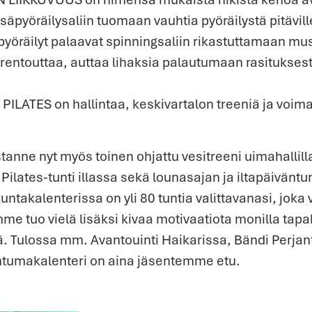
sisäpyöräilysaliin tuomaan vauhtia pyöräilystä pitävill
räilyt palaavat spinningsaliin rikastuttamaan musi
ntouttaa, auttaa lihaksia palautumaan rasituksest
LATES on hallintaa, keskivartalon treeniä ja voim
tanne nyt myös toinen ohjattu vesitreeni uimahallilla
Pilates-tunti illassa sekä lounasajan ja iltapäiväntun
ntakalenterissa on yli 80 tuntia valittavanasi, joka v
 tuo vielä lisäksi kivaa motivaatiota monilla tapah
yä. Tulossa mm. Avantouinti Haikarissa, Bändi Perjant
ahtumakalenteri on aina jäsentemme etu.