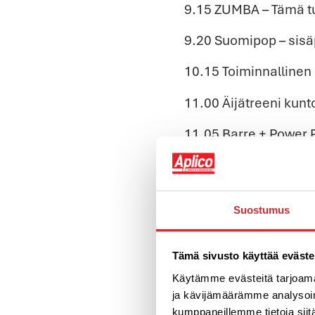
9.15 ZUMBA – Tämä tu
9.20 Suomipop – sisäp
10.15 Toiminnallinen 
11.00 Äijätreeni kunto
11.05 Barre + Power Pi
11.15 Hiit -sisäpyörä
12.00 Syvävenyttely –
Suostumus
Tämä sivusto käyttää eväste
Käytämme evästeitä tarjoama
ja kävijämäärämme analysoim
kumppaneillemme tietoja siitä