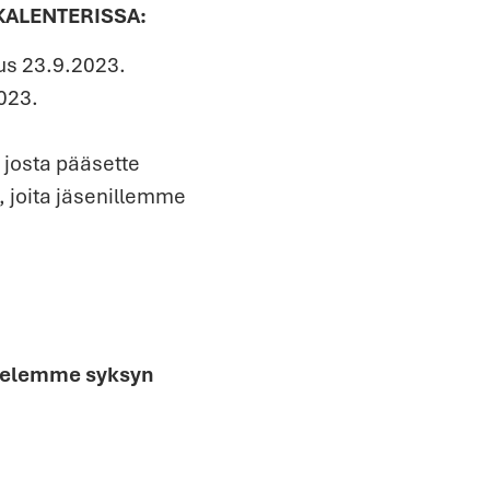
KALENTERISSA:
us 23.9.2023.
023.
 josta pääsette
, joita jäsenillemme
ittelemme syksyn