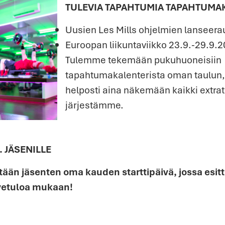
TULEVIA TAPAHTUMIA TAPAHTUMA
Uusien Les Mills ohjelmien lanseera
Euroopan liikuntaviikko 23.9.-29.9.2
Tulemme tekemään pukuhuoneisiin
tapahtumakalenterista oman taulun,
helposti aina näkemään kaikki extrat
järjestämme.
. JÄSENILLE
etään jäsenten oma kauden starttipäivä, jossa es
rvetuloa mukaan!