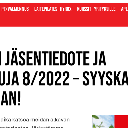
PT/valmennus
Laitepilates
Hyrox
Kurssit
Yrityksille
Apl
 jäsentiedote ja
uja 8/2022 – Syyska
ian!
n aika katsoa meidän alkavan
ntatarjontaa. Järjestämme