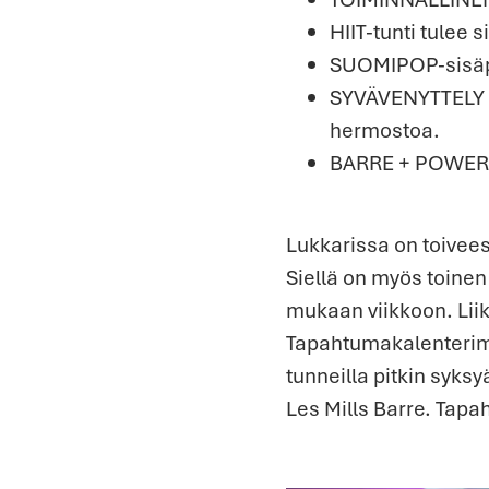
HIIT-tunti tulee 
SUOMIPOP-sisäpyö
SYVÄVENYTTELY re
hermostoa.
BARRE + POWER PI
Lukkarissa on toivees
Siellä on myös toinen 
mukaan viikkoon. Liiku
Tapahtumakalenterimme
tunneilla pitkin syks
Les Mills Barre. Tap