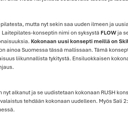
tepilatesta, mutta nyt sekin saa uuden ilmeen ja uusi
 Laitepilates-konseptin nimi on syksystä
FLOW
ja s
konaisuuksia.
Kokonaan uusi konsepti meillä on Sk
on ainoa Suomessa tässä mallissaan. Tämä konsept
isuus liikunnallista tykitystä. Ensiluokkaisen koko
hjaus.
 on nyt alkanut ja se uudistetaan kokonaan RUSH kons
a valaistus tehdään kokonaan uudelleen. Myös Sali 2:n
nessä.