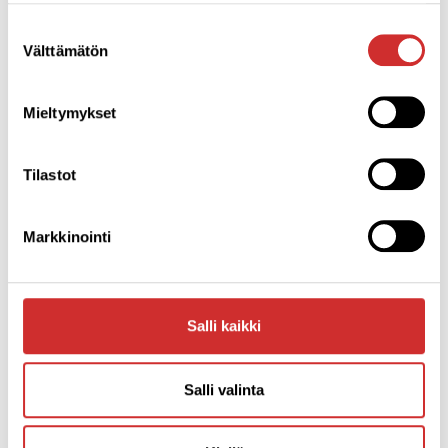
kestävyyttä ja liikkuvuutta rennossa ilmapiirissä. Vauvat
ja taaperot ovat tervetulleita mukaan treeniin.
Suostumuksen
Välttämätön
valinta
Torstaisin klo 10.15–11.00
Ajalla: 28.5.-9.7.26 ja 6.8.-27.8.2026
Mieltymykset
KESÄKAUDEN
PÄÄTTÄJÄISET –
Tilastot
SANGRIAA JA
SALSAA
Markkinointi
Keskiviikkona 26.8.
klo 20.00
viimeisen
RantaBaila!-tunnin
Salli kaikki
jälkeen jatketaan
iltaa rennosti tanssin
parissa
Aurlahti
Salli valinta
Rantakafen
-
terassilla. Illan