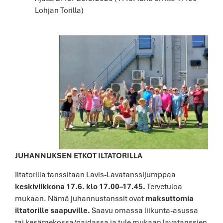
Lohjan Torilla)
JUHANNUKSEN ETKOT ILTATORILLA
Iltatorilla tanssitaan Lavis-Lavatanssijumppaa
keskiviikkona 17.6. klo 17.00–17.45.
Tervetuloa
mukaan. Nämä juhannustanssit ovat
maksuttomia
iltatorille saapuville.
Saavu omassa liikunta-asussa
tai kesämekossa/paidassa ja tule mukaan lavatanssien