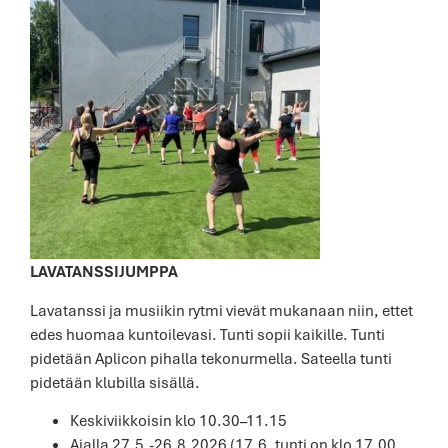
LAVATANSSIJUMPPA
Lavatanssi ja musiikin rytmi vievät mukanaan niin, ettet
edes huomaa kuntoilevasi. Tunti sopii kaikille. Tunti
pidetään Aplicon pihalla tekonurmella. Sateella tunti
pidetään klubilla sisällä.
Keskiviikkoisin klo 10.30–11.15
Ajalla 27.5.-26.8.2026 (17.6. tunti on klo 17.00