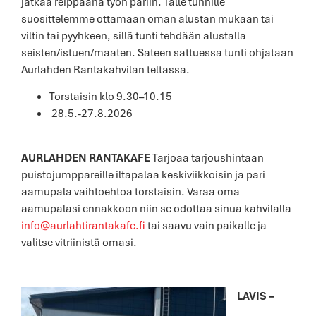
jatkaa reippaana työn pariin. Tälle tunnille
suosittelemme ottamaan oman alustan mukaan tai
viltin tai pyyhkeen, sillä tunti tehdään alustalla
seisten/istuen/maaten. Sateen sattuessa tunti ohjataan
Aurlahden Rantakahvilan teltassa.
Torstaisin klo 9.30–10.15
28.5.-27.8.2026
AURLAHDEN RANTAKAFE
Tarjoaa tarjoushintaan
puistojumppareille iltapalaa keskiviikkoisin ja pari
aamupala vaihtoehtoa torstaisin. Varaa oma
aamupalasi ennakkoon niin se odottaa sinua kahvilalla
info@aurlahtirantakafe.fi
tai saavu vain paikalle ja
valitse vitriinistä omasi.
LAVIS –