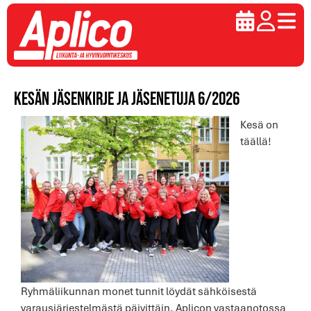
Kesän jäsenkirje ja jäsenetuja 6/2026
Kesä on
täällä!
Ryhmäliikunnan monet tunnit löydät sähköisestä
varausjärjestelmästä päivittäin. Aplicon vastaanotossa