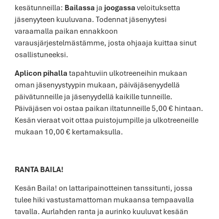
kesätunneilla:
Bailassa
ja
joogassa
veloituksetta
jäsenyyteen kuuluvana. Todennat jäsenyytesi
varaamalla paikan ennakkoon
varausjärjestelmästämme, josta ohjaaja kuittaa sinut
osallistuneeksi.
Aplicon pihalla
tapahtuviin ulkotreeneihin mukaan
oman jäsenyystyypin mukaan, päiväjäsenyydellä
päivätunneille ja jäsenyydellä kaikille tunneille.
Päiväjäsen voi ostaa paikan iltatunneille 5,00 € hintaan.
Kesän vieraat voit ottaa puistojumpille ja ulkotreeneille
mukaan 10,00 € kertamaksulla.
RANTA BAILA!
Kesän Baila! on lattaripainotteinen tanssitunti, jossa
tulee hiki vastustamattoman mukaansa tempaavalla
tavalla. Aurlahden ranta ja aurinko kuuluvat kesään