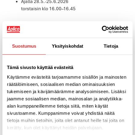
Ajalla 28.5.-25.6.2026
torstaisin klo 16.00–16.45
ÄIDIN JA
ISÄN
Suostumus
Yksityiskohdat
Tietoja
Tämä sivusto käyttää evästeitä
Käytämme evästeitä tarjoamamme sisällön ja mainosten
räätälöimiseen, sosiaalisen median ominaisuuksien
tukemiseen ja kävijämäärämme analysoimiseen. Lisäksi
jaamme sosiaalisen median, mainosalan ja analytiikka-
KUNTOTREENI – OTA VAUVA / TAAPERO MUKAAN!
alan kumppaneillemme tietoja siitä, miten käytät
Toiminnallinen ulkotreeni vanhemmille, jossa liikutaan
sivustoamme. Kumppanimme voivat yhdistää näitä
monipuolisesti kahvakuulien, kelkan, köysien ja
tietoja muihin tietoihin, joita olet antanut heille tai joita on
kehonpainoharjoitteiden avulla. Tunti kehittää voimaa,
kerätty, kun olet käyttänyt heidän palvelujaan.