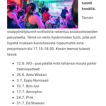
tunnit
kesällä.
Tämän
sisäpyöräilytunnit soittolista rakentuu asiakastoiveiden
perusteella. Tämä on rento hyvänmielen tunti, jolle voit
hypätä mukaan kuntotasosta riippumatta aina
perjantaisin klo 17.15–18.00. Kesän teemat tulevat
tässä:
12.6. JVG – pue päälle mitä tahansa muuta paitsi
treenivaatteet!
26.6. Arttu Wiskari
3.7. Eppu Normaali
10.7. Bon Jovi
17.7. Amorphis
24.7. P!nk
31.7. Ed Sheeran