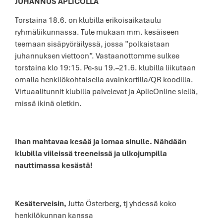
JUHANNUS APLICOLLA
Torstaina 18.6. on klubilla erikoisaikataulu
ryhmäliikunnassa. Tule mukaan mm. kesäiseen
teemaan sisäpyöräilyssä, jossa ”polkaistaan
juhannuksen viettoon”. Vastaanottomme sulkee
torstaina klo 19:15. Pe-su 19.–21.6. klubilla liikutaan
omalla henkilökohtaisella avainkortilla/QR koodilla.
Virtuaalitunnit klubilla palvelevat ja AplicOnline siellä,
missä ikinä oletkin.
Ihan mahtavaa kesää ja lomaa sinulle. Nähdään
klubilla viileissä treeneissä ja ulkojumpilla
nauttimassa kesästä!
Kesäterveisin,
Jutta Österberg, tj yhdessä koko
henkilökunnan kanssa