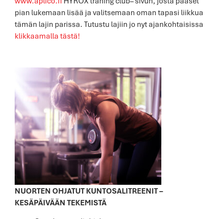
www.aplico.fi
HYROX traning club– sivun, josta pääset
pian lukemaan lisää ja valitsemaan oman tapasi liikkua
tämän lajin parissa. Tutustu lajiin jo nyt ajankohtaisissa
klikkaamalla tästä!
NUORTEN OHJATUT KUNTOSALITREENIT –
KESÄPÄIVÄÄN TEKEMISTÄ