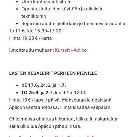
Oma kuntosaliohjelma
Opastus laitteiden käyttöön ja oikeisiin
tekniikoihin
Sopii niin aloittelijoille kuin jo treenaaville nuorille
To 11.6. klo 16.30–17.30
Hinta 19,90 € / kerta
Ilmoittaudu mukaan:
Kurssit – Aplico
LASTEN KESÄLEIRIT PERHEEN PIENILLE
KE 17.6, 24.6. ja 1.7.
TO 25.6. ja 2.7.
klo 9.15–12.00
Hinta 10 € / lapsi / päivä. Maksetaan leiripäivänä
Aplicon vastaanotossa. Hinta sisältää välipalan.
Ohjelmassa ohjattua liikuntaa, leikkejä, askartelua
sekä ulkoilua Aplicon pihapiirissä.