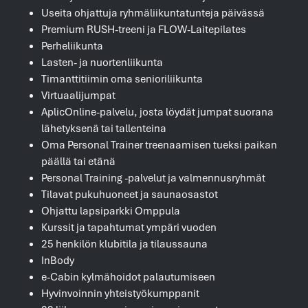
Useita ohjattuja ryhmäliikuntatunteja päivässä
Premium RUSH-treeni ja FLOW-Laitepilates
Perheliikunta
Lasten- ja nuortenliikunta
Timanttitiimin oma senioriliikunta
Virtuaalijumpat
AplicOnline-palvelu, josta löydät jumpat suorana
lähetyksenä tai tallenteina
Oma Personal Trainer treenaamisen tueksi paikan
päällä tai etänä
Personal Training -palvelut ja valmennusryhmät
Tilavat pukuhuoneet ja saunaosastot
Ohjattu lapsiparkki Omppula
Kurssit ja tapahtumat ympäri vuoden
25 henkilön klubitila ja tilaussauna
InBody
e-Cabin kylmähoidot palautumiseen
Hyvinvoinnin yhteistyökumppanit