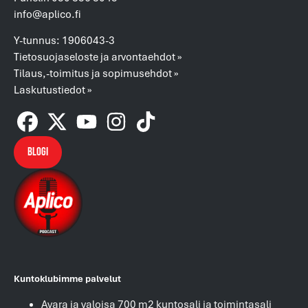
info@aplico.fi
Y-tunnus: 1906043-3
Tietosuojaseloste ja arvontaehdot »
Tilaus,-toimitus ja sopimusehdot »
Laskutustiedot »
Blogi
Kuntoklubimme palvelut
Avara ja valoisa 700 m2 kuntosali ja toimintasali