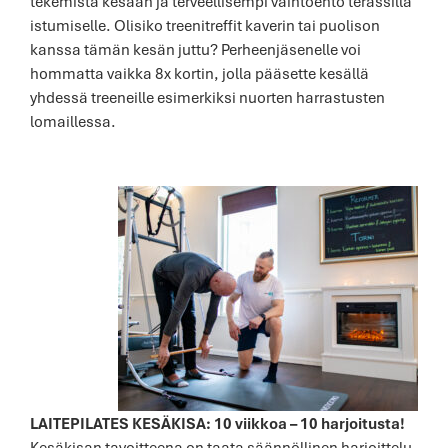
tekemistä kesään ja terveellisempi vaihtoehto terassilla
istumiselle. Olisiko treenitreffit kaverin tai puolison
kanssa tämän kesän juttu? Perheenjäsenelle voi
hommatta vaikka 8x kortin, jolla pääsette kesällä
yhdessä treeneille esimerkiksi nuorten harrastusten
lomaillessa.
LAITEPILATES KESÄKISA: 10 viikkoa – 10 harjoitusta!
Kesäkisan tavoitteena on taata säännöllinen harjoittelu