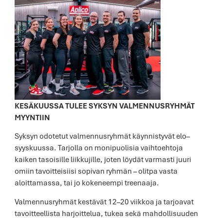
KESÄKUUSSA TULEE SYKSYN VALMENNUSRYHMÄT
MYYNTIIN
Syksyn odotetut valmennusryhmät käynnistyvät elo–
syyskuussa. Tarjolla on monipuolisia vaihtoehtoja
kaiken tasoisille liikkujille, joten löydät varmasti juuri
omiin tavoitteisiisi sopivan ryhmän – olitpa vasta
aloittamassa, tai jo kokeneempi treenaaja.
Valmennusryhmät kestävät 12–20 viikkoa ja tarjoavat
tavoitteellista harjoittelua, tukea sekä mahdollisuuden