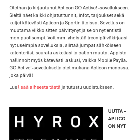
Olethan jo kirjautunut Aplicon GO Active! -sovellukseen.
Sieltä näet kaikki ohjatut tunnit, infot, tarjoukset sekä
kuljet kätevästi Aplicon ja Sportin tiloissa. Sovellus on
muutama viikko sitten päivittynyt ja se on nyt entistä
monipuolisempi. Voit mm. yhdistää treenipäiväkirjaasi
nyt useimpia sovelluksia, siirtää jumpat sähköiseen
kalenteriisi, seurata askeliasi ja paljon muuta. Appista
hallinnoit myös kätevästi laskusi, vaikka Mobile Paylla.
GO Active!-sovelluksella olet mukana Aplicon menossa,
joka päivä!
Lue
lisää aiheesta tästä
ja tutustu uudistukseen.
UUTTA –
APLICO
ON NYT