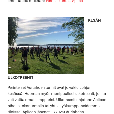
Ilmoittaudu mukaan:
Perheliikunta – Aplico
KESÄN
ULKOTREENIT
Perinteiset Aurlahden tunnit ovat jo vakio Lohjan
kesässä. Huomaa myös monipuoliset ulkotreenit, joista
voit valita omat lempparisi. Ulkotreenit ohjataan Aplicon
pihalla tekonurmella tai yhteistyökumppaneidemme
tiloissa. Aplicon jäsenet liikkuvat Aurlahden