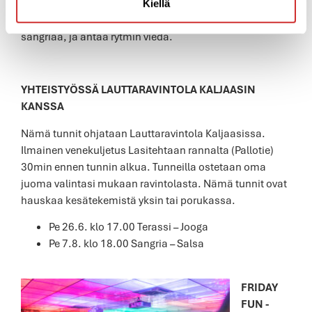
aikana sukellamme salsan rytmeihin. Terassilta voit
Kiellä
napata mukaasi virkistävän juoman, vaikkapa lasillisen
sangriaa, ja antaa rytmin viedä.
YHTEISTYÖSSÄ LAUTTARAVINTOLA KALJAASIN
KANSSA
Nämä tunnit ohjataan Lauttaravintola Kaljaasissa.
Ilmainen venekuljetus Lasitehtaan rannalta (Pallotie)
30min ennen tunnin alkua. Tunneilla ostetaan oma
juoma valintasi mukaan ravintolasta. Nämä tunnit ovat
hauskaa kesätekemistä yksin tai porukassa.
Pe 26.6. klo 17.00 Terassi – Jooga
Pe 7.8. klo 18.00 Sangria – Salsa
FRIDAY
FUN -