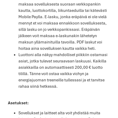
maksaa sovelluksesta suoraan verkkopankin
kautta, luottokortilla, liikuntaeduilla tai kätevästi
Mobile Paylla. E-lasku, jonka eräpäivä ei ole vielä
mennyt et voi maksaa ennakkoon sovelluksesta,
sillä lasku on jo verkkopankissasi. Eräpäivän
jälkeen voit maksaa e-laskunakin lähetetyn
maksun yllämainituilla tavoilla. PDF laskut voi
hoitaa aina sovelluksen kautta vaikka heti.
Luottoni alla näkyy mahdolliset piikkiin ostamasi
asiat, jotka tulevat seuraavaan laskuusi. Kaikilla
asiakkailla on automaattisesti 200,00 € luotto
tilillä. Tänne voit ostaa vaikka vichyn ja
energiajuoman treeneille tullessasi ja et tarvitse
rahaa siinä hetkessä.
Asetukset:
Sovellukset ja laitteet alta voit yhdistää muita