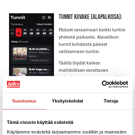
TUNNIT KUVAKE (alapalkissa):
Pääset varaamaan kaikki tuntisi
yhdestä paikasta. Alavalikon
tunnit kohdasta pääset
valitsemaan tuntisi.
Täältä löydät kaiken
mahdollisen varattavan
palvelun tarjonnastamme. Näin
voit selata mitä kaikkea juuri
tänään on tarjolla.
Suostumus
Yksityiskohdat
Tietoja
Aloitussivulta pääset edelleen
rajaamaan mitä tunteja etsit, jos haluat katsella vain
Premium-tunteja, ryhmäliikuntaa, kursseja tai
Tämä sivusto käyttää evästeitä
Omppulaa niin valitse etusivulta se otsikko, jota haluat
katsella.
Käytämme evästeitä tarjoamamme sisällön ja mainosten