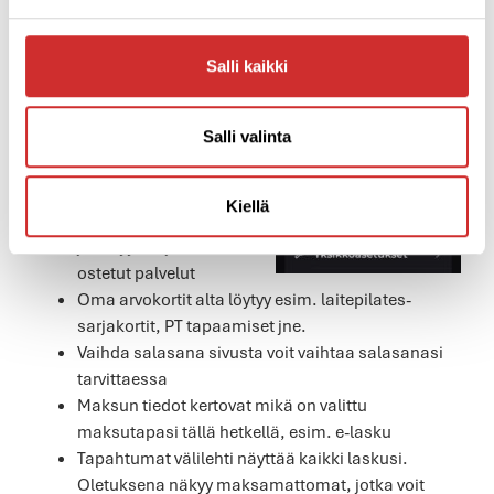
Aloitussivulta oikeassa
yläkulmassa on oma kuvasi,
jota klikkaamalla pääset
Salli kaikki
oman tilisi tietoihin ja
asetuksiin.
Salli valinta
TILI:
Omat tilaukset
Kiellä
kohdasta näet oman
jäsenyytesi ja/tai
ostetut palvelut
Oma arvokortit alta löytyy esim. laitepilates-
sarjakortit, PT tapaamiset jne.
Vaihda salasana sivusta voit vaihtaa salasanasi
tarvittaessa
Maksun tiedot kertovat mikä on valittu
maksutapasi tällä hetkellä, esim. e-lasku
Tapahtumat välilehti näyttää kaikki laskusi.
Oletuksena näkyy maksamattomat, jotka voit