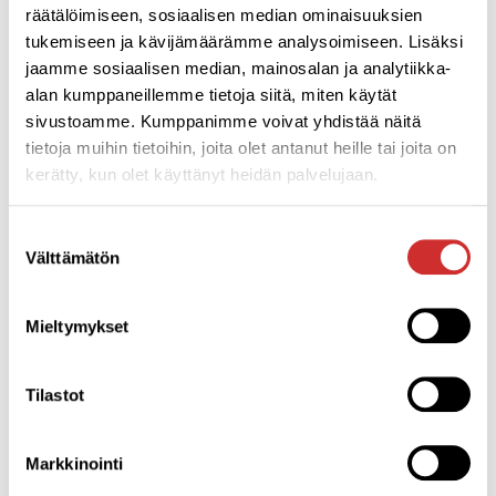
räätälöimiseen, sosiaalisen median ominaisuuksien
tukemiseen ja kävijämäärämme analysoimiseen. Lisäksi
jaamme sosiaalisen median, mainosalan ja analytiikka-
TUTUSTU KUVAKE (alapalkissa):
alan kumppaneillemme tietoja siitä, miten käytät
sivustoamme. Kumppanimme voivat yhdistää näitä
Tutustu osiossa löydät
tietoja muihin tietoihin, joita olet antanut heille tai joita on
verkkokaupan, kurssitarjonnan,
kerätty, kun olet käyttänyt heidän palvelujaan.
lahjakortit ja paljon muuta. Ei
muuta, kuin tutustumaan ja
Suostumuksen
surffailemaan sivuille.
Välttämätön
valinta
Ostoksia tehdessäsi ostoskoriin
pääset myös etusivun
Mieltymykset
ostoskorin kuvakkeesta.
Tilastot
OMAT TIEDOT JA ASETUKSET
Markkinointi