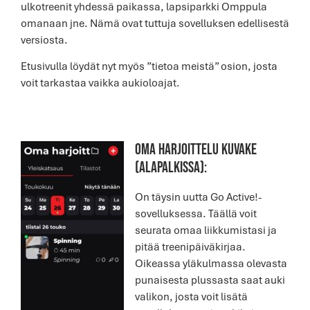
ulkotreenit yhdessä paikassa, lapsiparkki Omppula
omanaan jne. Nämä ovat tuttuja sovelluksen edellisestä
versiosta.
Etusivulla löydät nyt myös ”tietoa meistä” osion, josta
voit tarkastaa vaikka aukioloajat.
OMA HARJOITTELU KUVAKE
(alapalkissa):
On täysin uutta Go Active!-
sovelluksessa. Täällä voit
seurata omaa liikkumistasi ja
pitää treenipäiväkirjaa.
Oikeassa yläkulmassa olevasta
punaisesta plussasta saat auki
valikon, josta voit lisätä