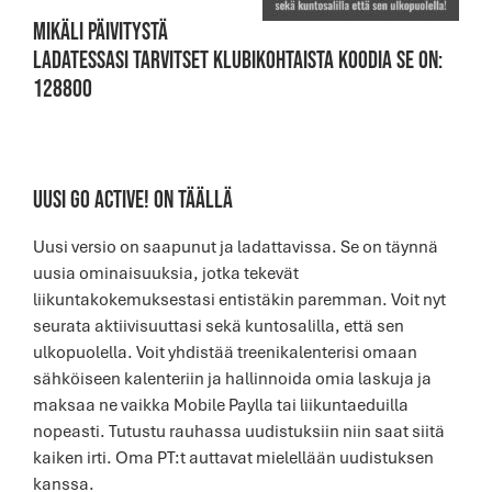
Mikäli päivitystä
ladatessasi tarvitset klubikohtaista koodia se on:
128800
UUSI GO ACTIVE! ON TÄÄLLÄ
Uusi versio on saapunut ja ladattavissa. Se on täynnä
uusia ominaisuuksia, jotka tekevät
liikuntakokemuksestasi entistäkin paremman. Voit nyt
seurata aktiivisuuttasi sekä kuntosalilla, että sen
ulkopuolella. Voit yhdistää treenikalenterisi omaan
sähköiseen kalenteriin ja hallinnoida omia laskuja ja
maksaa ne vaikka Mobile Paylla tai liikuntaeduilla
nopeasti. Tutustu rauhassa uudistuksiin niin saat siitä
kaiken irti. Oma PT:t auttavat mielellään uudistuksen
kanssa.