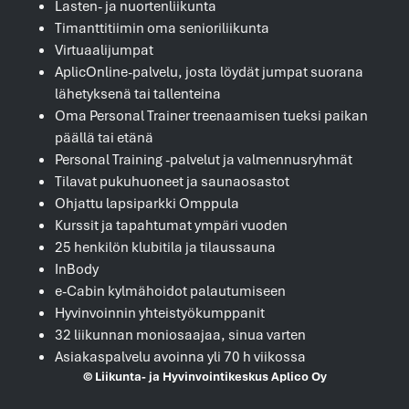
Lasten- ja nuortenliikunta
Timanttitiimin oma senioriliikunta
Virtuaalijumpat
AplicOnline-palvelu, josta löydät jumpat suorana
lähetyksenä tai tallenteina
Oma Personal Trainer treenaamisen tueksi paikan
päällä tai etänä
Personal Training -palvelut ja valmennusryhmät
Tilavat pukuhuoneet ja saunaosastot
Ohjattu lapsiparkki Omppula
Kurssit ja tapahtumat ympäri vuoden
25 henkilön klubitila ja tilaussauna
InBody
e-Cabin kylmähoidot palautumiseen
Hyvinvoinnin yhteistyökumppanit
32 liikunnan moniosaajaa, sinua varten
Asiakaspalvelu avoinna yli 70 h viikossa
© Liikunta- ja Hyvinvointikeskus Aplico Oy