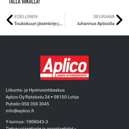
tällä viikolla!
EDELLINEN
SEURAAVA
Toukokuun jäsenkirje ja jäsenetuja 5/2026
Juhannus Aplicolla
Liikunta- ja Hyvinvointikeskus
Aplico Oy Ratakatu 24 • 08150 Lohja
Puhelin 050 356 3045
info@aplico.fi
Y-tunnus: 1906043-3
Tietosuojaseloste ja arvontaehdot »