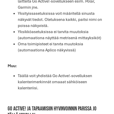
laitteita Go Active!-sovellukseen esim. Polar,
Garmin jne.
Yksityissasetuksissa voit määritellä sinusta
näkyvät tiedot. Oletuksena kaikki, paitsi nimi on
poissa näkyvistä.
Yksikköasetuksissa ei tarvita muutoksia
(automaationa näyttää metrisenä mittayksiköt)
Oma toimipisteet ei tarvta muutoksia
(automaationa Aplico näkyvissä)
Muu:
Täällä voit yhdistää Go Active!-sovelluksen
kalenterimerkinnät omaaat sähköiseen
kalenteriisi.
GO ACTIVE! ja tapaamisiin hyvinvoinnin parissa jo