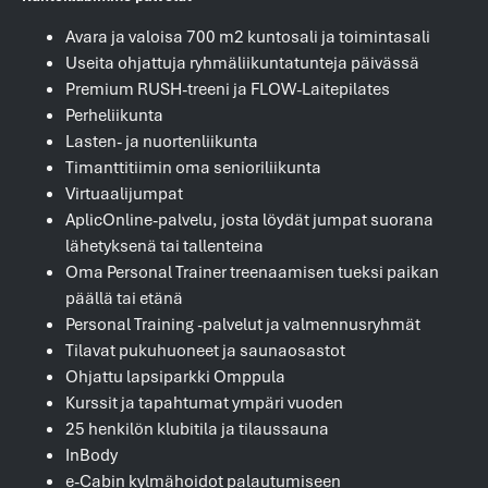
Avara ja valoisa 700 m2 kuntosali ja toimintasali
Useita ohjattuja ryhmäliikuntatunteja päivässä
Premium RUSH-treeni ja FLOW-Laitepilates
Perheliikunta
Lasten- ja nuortenliikunta
Timanttitiimin oma senioriliikunta
Virtuaalijumpat
AplicOnline-palvelu, josta löydät jumpat suorana
lähetyksenä tai tallenteina
Oma Personal Trainer treenaamisen tueksi paikan
päällä tai etänä
Personal Training -palvelut ja valmennusryhmät
Tilavat pukuhuoneet ja saunaosastot
Ohjattu lapsiparkki Omppula
Kurssit ja tapahtumat ympäri vuoden
25 henkilön klubitila ja tilaussauna
InBody
e-Cabin kylmähoidot palautumiseen