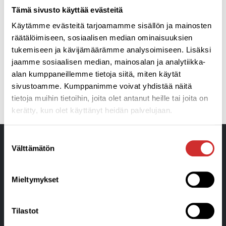
Henkilökuntamme hiljentyy itsenäisyyspäivän viettoon ja
Tämä sivusto käyttää evästeitä
kiittävät kunnioituksella kaikkia maamme veteraaneja ja
Käytämme evästeitä tarjoamamme sisällön ja mainosten
lottia tästä päivästä!
räätälöimiseen, sosiaalisen median ominaisuuksien
tukemiseen ja kävijämäärämme analysoimiseen. Lisäksi
jaamme sosiaalisen median, mainosalan ja analytiikka-
alan kumppaneillemme tietoja siitä, miten käytät
sivustoamme. Kumppanimme voivat yhdistää näitä
EDELLINEN
SEURAAVA
tietoja muihin tietoihin, joita olet antanut heille tai joita on
Marraskuun jäsentiedote ja jäsenetuja 11/2021
Joulukuun jäsentiedote ja jäsenetuja 12/2021
kerätty, kun olet käyttänyt heidän palvelujaan.
Suostumuksen
Välttämätön
valinta
Mieltymykset
Tilastot
Liikunta- ja Hyvinvointikeskus