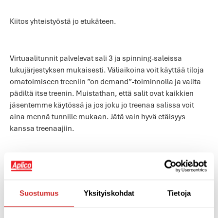
Kiitos yhteistyöstä jo etukäteen.
Virtuaalitunnit palvelevat sali 3 ja spinning-saleissa
lukujärjestyksen mukaisesti. Väliaikoina voit käyttää tiloja
omatoimiseen treeniin ”on demand”-toiminnolla ja valita
pädiltä itse treenin. Muistathan, että salit ovat kaikkien
jäsentemme käytössä ja jos joku jo treenaa salissa voit
aina mennä tunnille mukaan. Jätä vain hyvä etäisyys
kanssa treenaajiin.
Myös livestriimeillä voit tehdä treenit kotona ja koko
tallennekirjasto on käytössäsi. Jäsen, salasanan
AplicOnlinen kotitreeneihin löydät sähköpostistasi.
Suostumus
Yksityiskohdat
Tietoja