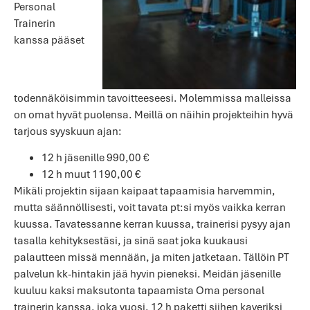
Personal
Trainerin
kanssa pääset
todennäköisimmin tavoitteeseesi. Molemmissa malleissa
on omat hyvät puolensa. Meillä on näihin projekteihin hyvä
tarjous syyskuun ajan:
12 h jäsenille 990,00 €
12 h muut 1190,00 €
Mikäli projektin sijaan kaipaat tapaamisia harvemmin,
mutta säännöllisesti, voit tavata pt:si myös vaikka kerran
kuussa. Tavatessanne kerran kuussa, trainerisi pysyy ajan
tasalla kehityksestäsi, ja sinä saat joka kuukausi
palautteen missä mennään, ja miten jatketaan. Tällöin PT
palvelun kk-hintakin jää hyvin pieneksi. Meidän jäsenille
kuuluu kaksi maksutonta tapaamista Oma personal
trainerin kanssa, joka vuosi. 12 h paketti siihen kaveriksi