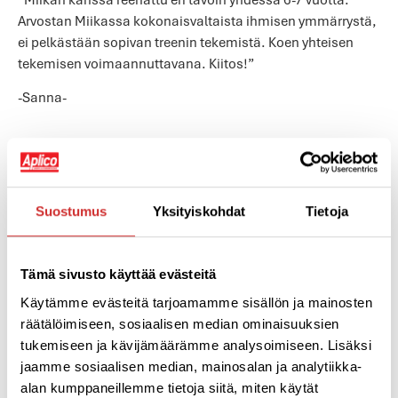
Arvostan Miikassa kokonaisvaltaista ihmisen ymmärrystä,
ei pelkästään sopivan treenin tekemistä. Koen yhteisen
tekemisen voimaannuttavana. Kiitos!”
-Sanna-
”Sarin avulla olen löytänyt liikunnan ilon ja saanut lisää
energiaa. Sari ymmärsi ongelmani ja niitä lähdimme
yhdessä ratkomaan. Samalla löytyi liikunnan ilo ja sain
Suostumus
Yksityiskohdat
Tietoja
lisää energiaa arkeen”
-Päivi-
Tämä sivusto käyttää evästeitä
Käytämme evästeitä tarjoamamme sisällön ja mainosten
räätälöimiseen, sosiaalisen median ominaisuuksien
”Se tunne, kun laitat testimielessä hameen ylle, joka
tukemiseen ja kävijämäärämme analysoimiseen. Lisäksi
viimeksi mahtunut n.5 vuotta sitten. Menee päälle kevyesti.
jaamme sosiaalisen median, mainosalan ja analytiikka-
Vyötärö on pienentynyt koosta 48, kokoon 42, vaikka paino
alan kumppaneillemme tietoja siitä, miten käytät
ei ole pudonnut. Joakim on tehnyt kyllä paljon töitä