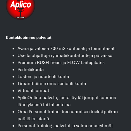
Kuntoklubimme palvelut
Avara ja valoisa 700 m2 kuntosali ja toimintasali
Useita ohjattuja ryhmäliikuntatunteja päivässä
Premium RUSH-treeni ja FLOW-Laitepilates
Perheliikunta
Lasten- ja nuortenliikunta
Timanttitiimin oma senioriliikunta
Virtuaalijumpat
AplicOnline-palvelu, josta löydät jumpat suorana
lähetyksenä tai tallenteina
Oma Personal Trainer treenaamisen tueksi paikan
päällä tai etänä
Personal Training -palvelut ja valmennusryhmät