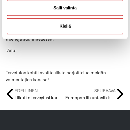
-Anita-
Salli valinta
”Risto on ohjaajana rautainen ammattilainen. Hän ottaa
Kiellä
huomioon sekä liikunnalliset että terveydelliset asiat
treenejä suunnitellessa.”
-Anu-
Tervetuloa kohti tavoitteellista harjoittelua meidän
valmentajien kanssa!
EDELLINEN
SEURAAVA
Liikutko terveytesi kannalta riittävästi?
Euroopan liikuntaviikko alkaa 23.9.21-Haastamme sinut mukaan hyvinvoinnin talkoisiin!