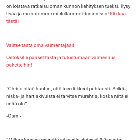
on loistava ratkaisu oman kunnon kehityksen tueksi. Kysy
lisää ja me autamme mielellämme ideoinnissa!
Klikkaa
tästä!
Valitse tästä oma valmentajasi!
Ostoksille pääset tästä ja tutustumaan valmennus
paketteihin!
”Chrisu pitää huolen, että teen liikkeet puhtaasti. Selkä-,
niska- ja hartiakivuista ei tarvitse murehtia, koska niitä ei
enää ole”
-Osmi-
”Miikan kanssa reenattu eri tavoin yhdessä 6-7 vuotta.