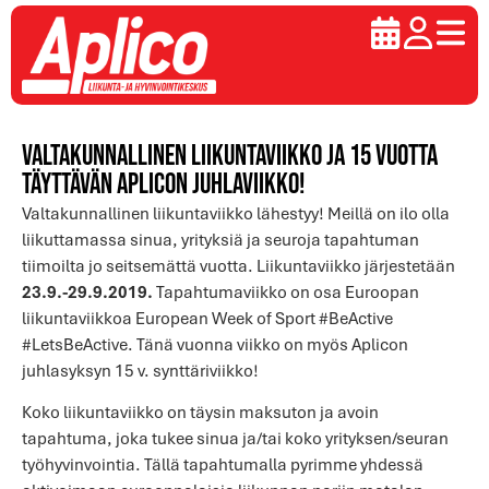
Valtakunnallinen liikuntaviikko ja 15 vuotta
täyttävän Aplicon juhlaviikko!
Valtakunnallinen liikuntaviikko lähestyy! Meillä on ilo olla
liikuttamassa sinua, yrityksiä ja seuroja tapahtuman
tiimoilta jo seitsemättä vuotta. Liikuntaviikko järjestetään
23.9.-29.9.2019.
Tapahtumaviikko on osa Euroopan
liikuntaviikkoa European Week of Sport #BeActive
#LetsBeActive. Tänä vuonna viikko on myös Aplicon
juhlasyksyn 15 v. synttäriviikko!
Koko liikuntaviikko on täysin maksuton ja avoin
tapahtuma, joka tukee sinua ja/tai koko yrityksen/seuran
työhyvinvointia. Tällä tapahtumalla pyrimme yhdessä