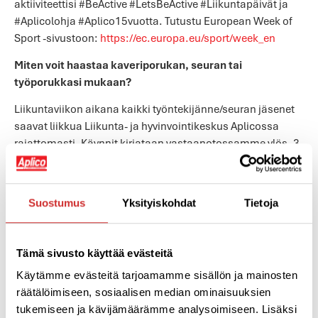
aktiiviteettisi #BeActive #LetsBeActive #Liikuntapäivät ja
#Aplicolohja #Aplico15vuotta. Tutustu European Week of
Sport -sivustoon:
https://ec.europa.eu/sport/week_en
Miten voit haastaa kaveriporukan, seuran tai
työporukkasi mukaan?
Liikuntaviikon aikana kaikki työntekijänne/seuran jäsenet
saavat liikkua Liikunta- ja hyvinvointikeskus Aplicossa
rajattomasti. Käynnit kirjataan vastaanotossamme ylös. 3
eniten käyntikertoja saanut yritys/seura palkitaan 1000 €,
500 € ja 200 € lahjakortilla. Lahjakortin saa käyttää
haluamallaan tavalla esim. työntekijöiden TYKY- päivään.
Suostumus
Yksityiskohdat
Tietoja
Lahjakorttia ei voi muuttaa rahaksi vaan se on
ohjattualiikuntaa tai liikuntatiloja.
Tämä sivusto käyttää evästeitä
Liikuntaviikkoon on helppo lähteä mukaan:
Käytämme evästeitä tarjoamamme sisällön ja mainosten
Ilmoita porukkasi mukaan
petra.lindberg@aplico.fi
.
räätälöimiseen, sosiaalisen median ominaisuuksien
Toimitamme teille tämän jälkeen lipukkeita, joilla
tukemiseen ja kävijämäärämme analysoimiseen. Lisäksi
pääsette haluamillenne jumpille. Eniten käyntikertoja