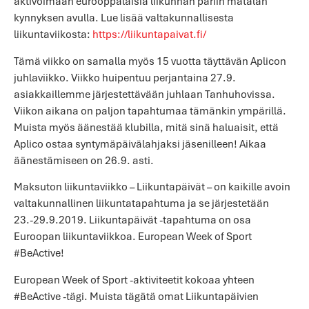
aktivoimaan eurooppalaisia liikunnan pariin matalan
kynnyksen avulla. Lue lisää valtakunnallisesta
liikuntaviikosta:
https://liikuntapaivat.fi/
Tämä viikko on samalla myös 15 vuotta täyttävän Aplicon
juhlaviikko. Viikko huipentuu perjantaina 27.9.
asiakkaillemme järjestettävään juhlaan Tanhuhovissa.
Viikon aikana on paljon tapahtumaa tämänkin ympärillä.
Muista myös äänestää klubilla, mitä sinä haluaisit, että
Aplico ostaa syntymäpäivälahjaksi jäsenilleen! Aikaa
äänestämiseen on 26.9. asti.
Maksuton liikuntaviikko – Liikuntapäivät – on kaikille avoin
valtakunnallinen liikuntatapahtuma ja se järjestetään
23.-29.9.2019. Liikuntapäivät -tapahtuma on osa
Euroopan liikuntaviikkoa. European Week of Sport
#BeActive!
European Week of Sport -aktiviteetit kokoaa yhteen
#BeActive -tägi. Muista tägätä omat Liikuntapäivien