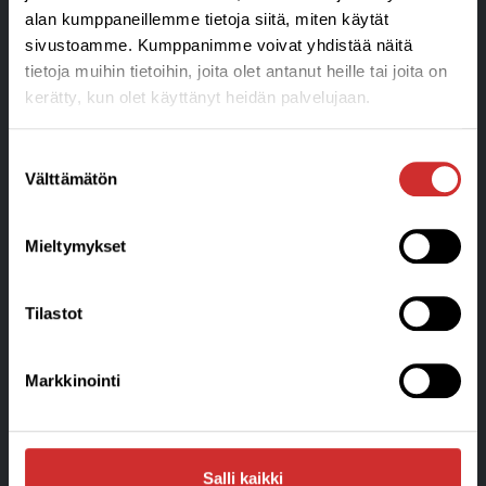
alan kumppaneillemme tietoja siitä, miten käytät
sivustoamme. Kumppanimme voivat yhdistää näitä
tietoja muihin tietoihin, joita olet antanut heille tai joita on
kerätty, kun olet käyttänyt heidän palvelujaan.
Suostumuksen
Välttämätön
valinta
Liikunta- ja Hyvinvointikeskus
Aplico Oy Ratakatu 24 • 08150 Lohja
Puhelin 050 356 3045
Mieltymykset
info@aplico.fi
Y-tunnus: 1906043-3
Tilastot
Tietosuojaseloste ja arvontaehdot »
Tilaus,-toimitus ja sopimusehdot »
Markkinointi
Laskutustiedot »
Salli kaikki