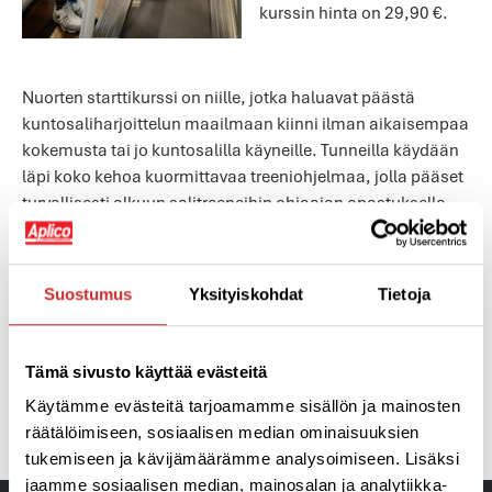
kurssin hinta on 29,90 €.
Nuorten starttikurssi on niille, jotka haluavat päästä
kuntosaliharjoittelun maailmaan kiinni ilman aikaisempaa
kokemusta tai jo kuntosalilla käyneille. Tunneilla käydään
läpi koko kehoa kuormittavaa treeniohjelmaa, jolla pääset
turvallisesti alkuun salitreeneihin ohjaajan opastuksella.
Käydään yhdessä läpi tekniikoita ja treenataan hyvällä
fiiliksellä!
Suostumus
Yksityiskohdat
Tietoja
Terveyttä, iloa ja hyvää oloa Aplicosta!
Tämä sivusto käyttää evästeitä
EDELLINEN
SEURAAVA
Käytämme evästeitä tarjoamamme sisällön ja mainosten
EU-hanke saa jatkoa Lohjalla toukokuussa -Active Ageing Communities on 65+ liikkujille!
Huhtikuun jäsentiedote ja jäsenetuja 4/2022
räätälöimiseen, sosiaalisen median ominaisuuksien
tukemiseen ja kävijämäärämme analysoimiseen. Lisäksi
jaamme sosiaalisen median, mainosalan ja analytiikka-