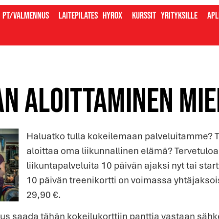
PT/valmennus
Laitepilates
Hyrox
Kurssit
Yrityksille
Apl
an aloittaminen mie
Haluatko tulla kokeilemaan palveluitamme? Ta
aloittaa oma liikunnallinen elämä? Tervetulo
liikuntapalveluita 10 päivän ajaksi nyt tai star
10 päivän treenikortti on voimassa yhtäjaksoi
29,90 €.
us saada tähän kokeilukorttiin panttia vastaan sähk