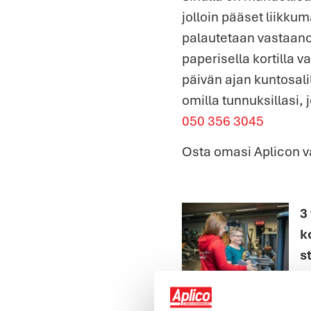
jolloin pääset liikku
palautetaan vastaanoto
paperisella kortilla 
päivän ajan kuntosalil
omilla tunnuksillasi,
050 356 3045
Osta omasi Aplicon v
3
k
s
S
li