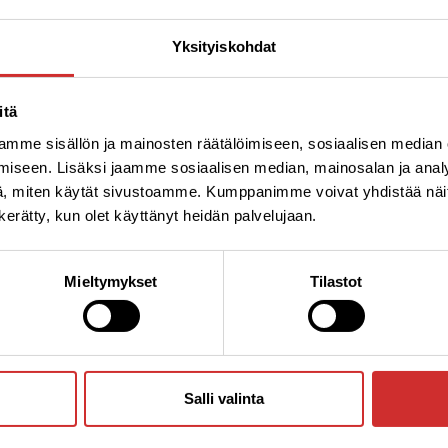
opivat muut liikuntaryhmät. Tapaat liikunnanohjaaja
Yksityiskohdat
iikossa klubilla, jolloin käymme läpi kuulumiset ja se
ekä tekniikkaohjeet. Nyt on aika ottaa ensimmäinen 
osallistumalla starttikurssille.
itä
mme sisällön ja mainosten räätälöimiseen, sosiaalisen median
kurssi 29,90 € sisältää:
iseen. Lisäksi jaamme sosiaalisen median, mainosalan ja analy
, miten käytät sivustoamme. Kumppanimme voivat yhdistää näitä t
ohjausta kuntosalilla
n kerätty, kun olet käyttänyt heidän palvelujaan.
alle sinulle sopivan liikuntasuunnitelman
ksen
Mieltymykset
Tilastot
an harjoitukset liikuntakalenteristamme tavoittees
eista tästä
ja varaa omasi samalla!
Salli valinta
hupia kesän viinijoogasta!