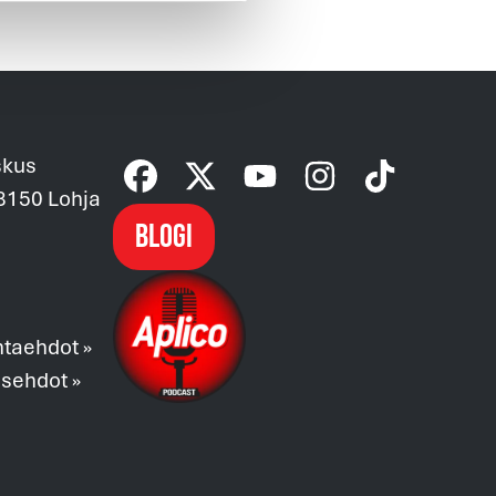
skus
08150 Lohja
Blogi
ntaehdot »
usehdot »