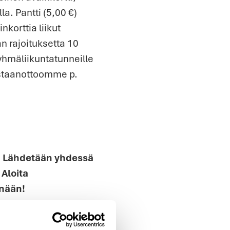
a. Pantti (5,00 €)
korttia liikut
an rajoituksetta 10
ryhmäliikuntatunneille
vastaanottoomme p.
en! Lähdetään yhdessä
 Aloita
änään!
. Kurssi on suunnattu
ntosalilla ja sinulle