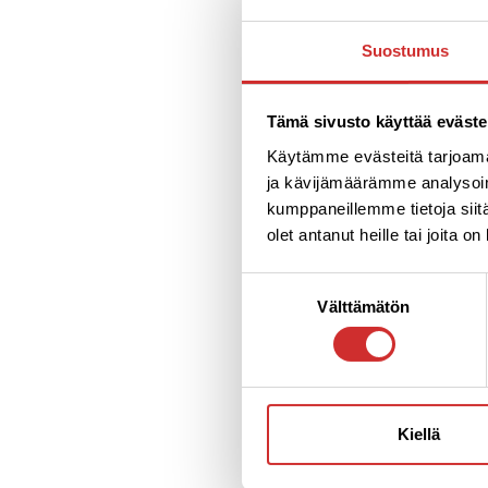
s
Suostumus
v
s
terveellisempää arkea 
Tämä sivusto käyttää eväste
Käytämme evästeitä tarjoama
Kolmen viikon startti
ja kävijämäärämme analysoim
kumppaneillemme tietoja siitä
Kolme pienryhmä
olet antanut heille tai joita o
Kolmen viikon aj
Kuntosaliopastu
Suostumuksen
Välttämätön
valinta
Kolmen viikon aj
tarjonnasta
Lue lisää
starttikurss
EDELLINEN
Kiellä
Liikunnan iloa ja 