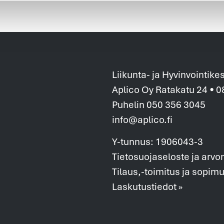
Liikunta- ja Hyvinvointike
Aplico Oy Ratakatu 24 • 
Puhelin 050 356 3045
info@aplico.fi
Y-tunnus: 1906043-3
Tietosuojaseloste ja arvo
Tilaus,-toimitus ja sopim
Laskutustiedot »