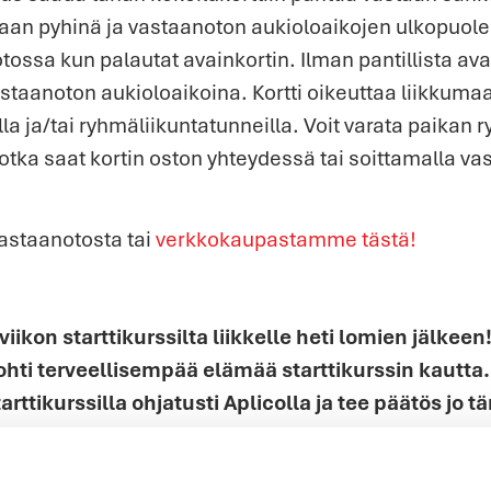
maan pyhinä ja vastaanoton aukioloaikojen ulkopuolell
ssa kun palautat avainkortin. Ilman pantillista avain
vastaanoton aukioloaikoina. Kortti oikeuttaa liikkuma
la ja/tai ryhmäliikuntatunneilla. Voit varata paikan 
 jotka saat kortin oston yhteydessä tai soittamalla 
astaanotosta tai
verkkokaupastamme tästä!
 viikon starttikurssilta liikkelle heti lomien jälke
ohti terveellisempää elämää starttikurssin kautta.
tarttikurssilla ohjatusti Aplicolla ja tee päätös jo t
tarttikurssilla
pääset helposti ja ohjatusti liikkeelle
ikuntaa aloittaville. Starttikurssilta saat ohjauksen ku