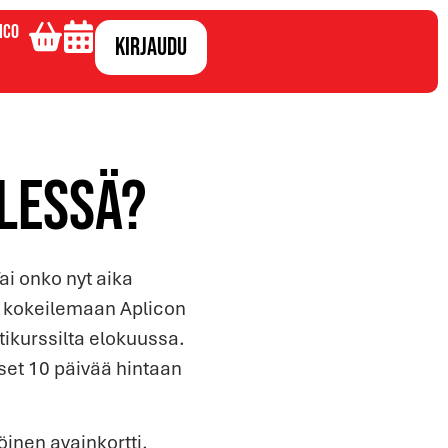
ico
Kirjaudu
lessä?
i onko nyt aika
a kokeilemaan Aplicon
ttikurssilta elokuussa.
set 10 päivää hintaan
öinen avainkortti,