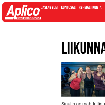
Jäsenyydet
Kuntosali
Ryhmäliikunta
Liikunn
Sinulla on mahdollisu