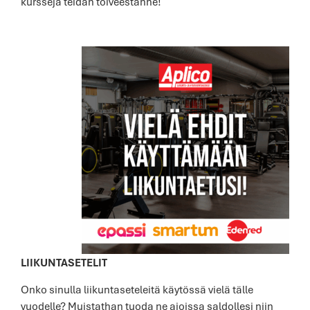
kursseja teidän toiveestanne!
LIIKUNTASETELIT
Onko sinulla liikuntaseteleitä käytössä vielä tälle
vuodelle? Muistathan tuoda ne ajoissa saldollesi niin