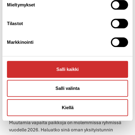
Mieltymykset
Tilastot
Markkinointi
Salli kaikki
LAITEPILATEKSEN YKSITYISTUNNIT RATSASTAJILLE JA
GOLFAREILLE
Salli valinta
Onko lajisi Ratsastus tai Golf? Haluatko mukaan
laitepilateksen yksityistunnille kehittämään lajissa
Kiellä
vaadittavaa fysiikkaa? Ratsastajien ryhmä harjoittelee
tiistaisin klo 20.10 ja Golfarit torstaisin klo 16.45.
Muutamia vapaita paikkoja on molemmissa ryhmissä
vuodelle 2026. Haluatko sinä oman yksityistunnin