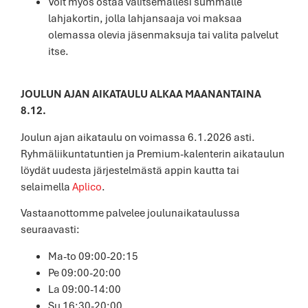
Voit myös ostaa valitsemallesi summalle
lahjakortin, jolla lahjansaaja voi maksaa
olemassa olevia jäsenmaksuja tai valita palvelut
itse.
JOULUN AJAN AIKATAULU ALKAA MAANANTAINA
8.12.
Joulun ajan aikataulu on voimassa 6.1.2026 asti.
Ryhmäliikuntatuntien ja Premium-kalenterin aikataulun
löydät uudesta järjestelmästä appin kautta tai
selaimella
Aplico
.
Vastaanottomme palvelee joulunaikataulussa
seuraavasti:
Ma-to 09:00-20:15
Pe 09:00-20:00
La 09:00-14:00
Su 16:30-20:00