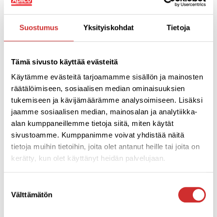
Aplicon ohjattu
liikuntatunti saa
Suostumus
Yksityiskohdat
Tietoja
porukan liikkeelle
ja hymyn huulille!
Yrityksen oma liikuntatunti järjestetään Aplicon upeissa
Tämä sivusto käyttää evästeitä
tiloissa, ja se räätälöidään juuri teidän tiimillenne
Käytämme evästeitä tarjoamamme sisällön ja mainosten
sopivaksi. Ohjaajamme huolehtivat, että jokainen
räätälöimiseen, sosiaalisen median ominaisuuksien
osallistuja löytää oman tapansa liikkua ja nauttia.
tukemiseen ja kävijämäärämme analysoimiseen. Lisäksi
Panostus henkilöstön hyvinvointiin maksaa itsensä
jaamme sosiaalisen median, mainosalan ja analytiikka-
takaisin parempana jaksamisena ja vähentyneinä
alan kumppaneillemme tietoja siitä, miten käytät
sairauspoissaoloina. Voit varata vain 1 tunnin tai
sivustoamme. Kumppanimme voivat yhdistää näitä
säännöllisen liikuntahetken viikoittain, joka toinen
tietoja muihin tietoihin, joita olet antanut heille tai joita on
viikko tai kuukausittain. Loppuvuonna 2025 tehtyihin
kerätty, kun olet käyttänyt heidän palvelujaan.
varauksiin vuodelle 2026 -10% alennus. Kysy lisää tai
varaa tunti tiimillenne:
emma.linden@aplico.fi
puh.
0505421630.
Suostumuksen
Välttämätön
valinta