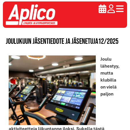
Joulukuun jäsentiedote ja jäsenetuja12/2025
Joulu
lähestyy,
mutta
klubilla
on vielä
paljon
aktiviteetteja liikuntanne iloksi. Sukella tästä