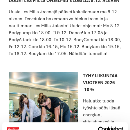
UUDET LES MILLS OHJELMAT KLUBILLA 8.12. ALKAEN
Uusia Les Mills -treenejä pääset kokeilemaan ma 8.12.
alkaen. Tervetuloa hakemaan vaihtelua treeniin ja
nauttimaan Les Mills -taiasta! Uudet ohjelmat: Ma 8.12.
Bodypump klo 18.00. Ti 9.12. Dance! klo 17.05 ja
BodyAttack klo 18.00. To 10.12. BodyCombat klo 18.00,
Pe 12.12. Core klo 16.15, Ma 15.12. BodyJam klo 19.15,
To 18.12. BodyJam klo 17.05. Nähdään tunneilla!
TYHY LIIKUNTAA
VUOTEEN 2026
-10 %
Haluatko tuoda
työyhteisöösi lisää
energiaa,
yhteishenkeä ja
hyvinvointia?