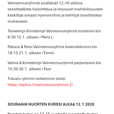
Valmennusryhmät sisältävät 12–16 viikkoa
tavoitteellista harjoittelua ja tarjoavat mahdollisuuden
keskittyä omaan hyvinvointiisi ja kehittyä tavoitteidesi
mukaisesti.
Terveempi Kiinteämpi Valmennusryhmä torstaisin klo
6:30 15.1. alkaen / Petra L
Pakara & Reisi Valmennusryhmä keskiviikkoisin klo
18:15 21.1. alkaen / Emmi
Vahva & Kiinteämpi Valmennusryhmä perjantaisin klo
15:30 30.1. alkaen / Essi
Tutustu ryhmiin tarkemmin tästä:
https://aplico.fi/valmennusryhmat-2/
SEURAAVA NUORTEN KURSSI ALKAA 12.1.2026
Nuorten kurssi on 13–15-vuotiaille suunnattu kurssi.