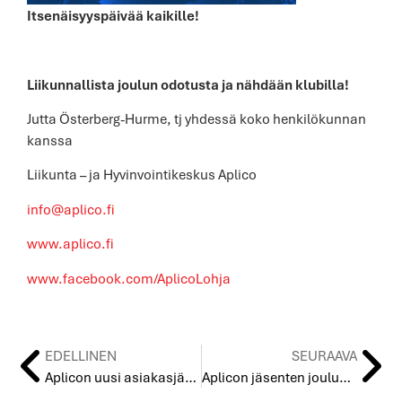
Itsenäisyyspäivää kaikille!
Liikunnallista joulun odotusta ja nähdään klubilla!
Jutta Österberg-Hurme, tj yhdessä koko henkilökunnan
kanssa
Liikunta – ja Hyvinvointikeskus Aplico
info@aplico.fi
www.aplico.fi
www.facebook.com/AplicoLohja
EDELLINEN
SEURAAVA
Aplicon uusi asiakasjärjestelmä on nyt auki!
Aplicon jäsenten joulukirje 2025