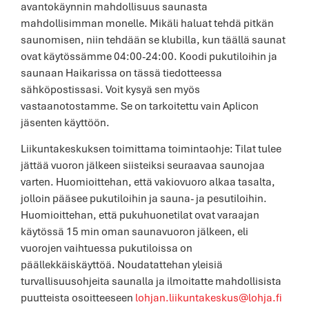
avantokäynnin mahdollisuus saunasta
mahdollisimman monelle. Mikäli haluat tehdä pitkän
saunomisen, niin tehdään se klubilla, kun täällä saunat
ovat käytössämme 04:00-24:00. Koodi pukutiloihin ja
saunaan Haikarissa on tässä tiedotteessa
sähköpostissasi. Voit kysyä sen myös
vastaanotostamme. Se on tarkoitettu vain Aplicon
jäsenten käyttöön.
Liikuntakeskuksen toimittama toimintaohje: Tilat tulee
jättää vuoron jälkeen siisteiksi seuraavaa saunojaa
varten. Huomioittehan, että vakiovuoro alkaa tasalta,
jolloin pääsee pukutiloihin ja sauna- ja pesutiloihin.
Huomioittehan, että pukuhuonetilat ovat varaajan
käytössä 15 min oman saunavuoron jälkeen, eli
vuorojen vaihtuessa pukutiloissa on
päällekkäiskäyttöä. Noudatattehan yleisiä
turvallisuusohjeita saunalla ja ilmoitatte mahdollisista
puutteista osoitteeseen
lohjan.liikuntakeskus@lohja.fi