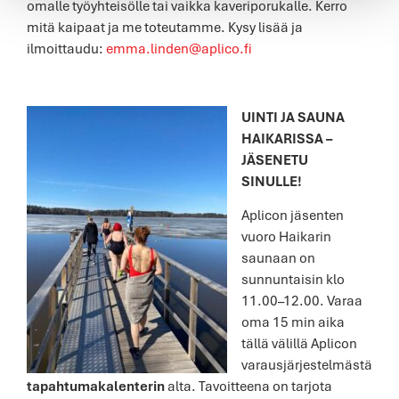
omalle työyhteisölle tai vaikka kaveriporukalle. Kerro
mitä kaipaat ja me toteutamme. Kysy lisää ja
ilmoittaudu:
emma.linden@aplico.fi
UINTI JA SAUNA
HAIKARISSA –
JÄSENETU
SINULLE!
Aplicon jäsenten
vuoro Haikarin
saunaan on
sunnuntaisin klo
11.00–12.00. Varaa
oma 15 min aika
tällä välillä Aplicon
varausjärjestelmästä
tapahtumakalenterin
alta. Tavoitteena on tarjota