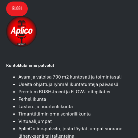
Blogi
Kuntoklubimme palvelut
Avara ja valoisa 700 m2 kuntosali ja toimintasali
Useita ohjattuja ryhmäliikuntatunteja päivässä
Premium RUSH-treeni ja FLOW-Laitepilates
Perheliikunta
Lasten- ja nuortenliikunta
Timanttitiimin oma senioriliikunta
Virtuaalijumpat
AplicOnline-palvelu, josta löydät jumpat suorana
lähetyksenä tai tallenteina