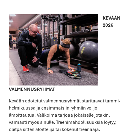
KEVÄÄN
2026
VALMENNUSRYHMÄT
Kevään odotetut valmennusryhmät starttaavat tammi-
helmikuussa ja ensimmäisiin ryhmiin voi jo
ilmoittautua. Valikoima tarjoaa jokaiselle jotakin,
varmasti myös sinulle. Treenimahdollisuuksia löytyy,
oletpa sitten aloittelija tai kokenut treenaaja.