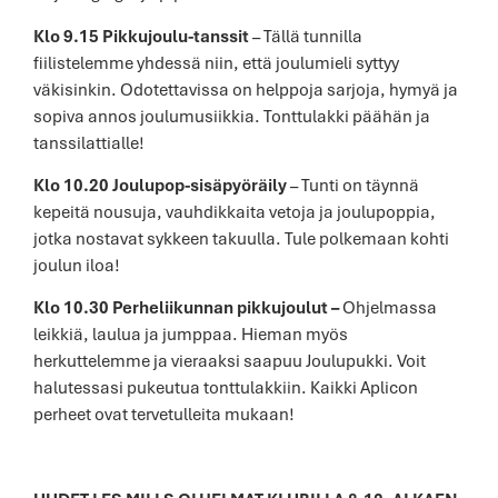
Klo 9.15 Pikkujoulu-tanssit
– Tällä tunnilla
fiilistelemme yhdessä niin, että joulumieli syttyy
väkisinkin. Odotettavissa on helppoja sarjoja, hymyä ja
sopiva annos joulumusiikkia. Tonttulakki päähän ja
tanssilattialle!
Klo 10.20 Joulupop-sisäpyöräily
– Tunti on täynnä
kepeitä nousuja, vauhdikkaita vetoja ja joulupoppia,
jotka nostavat sykkeen takuulla. Tule polkemaan kohti
joulun iloa!
Klo 10.30 Perheliikunnan pikkujoulut –
Ohjelmassa
leikkiä, laulua ja jumppaa. Hieman myös
herkuttelemme ja vieraaksi saapuu Joulupukki. Voit
halutessasi pukeutua tonttulakkiin. Kaikki Aplicon
perheet ovat tervetulleita mukaan!