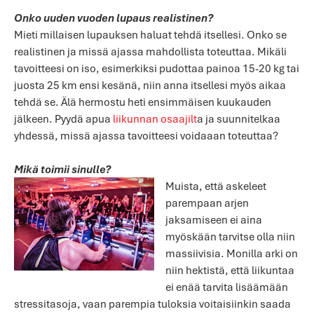
Onko uuden vuoden lupaus realistinen?
Mieti millaisen lupauksen haluat tehdä itsellesi. Onko se
realistinen ja missä ajassa mahdollista toteuttaa. Mikäli
tavoitteesi on iso, esimerkiksi pudottaa painoa 15-20 kg tai
juosta 25 km ensi kesänä, niin anna itsellesi myös aikaa
tehdä se. Älä hermostu heti ensimmäisen kuukauden
jälkeen. Pyydä apua
liikunnan osaajilt
a ja suunnitelkaa
yhdessä, missä ajassa tavoitteesi voidaaan toteuttaa?
Mikä toimii sinulle?
Muista, että askeleet
parempaan arjen
jaksamiseen ei aina
myöskään tarvitse olla niin
massiivisia. Monilla arki on
niin hektistä, että liikuntaa
ei enää tarvita lisäämään
stressitasoja, vaan parempia tuloksia voitaisiinkin saada