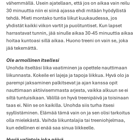
vähemmällä. Usein ajatellaan, että jos on aikaa vain reilu
30 minuuttia niin ei siinä ajassa ehdi mitään hyödyllistä
tehdä. Mieti montako tuntia liikut kuukaudessa, jos
yhdistät kaikki viikon vartit ja puolituntiset. Kun lapset
harrastavat tunnin, jää sinulle aikaa 30-45 minuuttia aikaa
hoitaa kuntoasi sillä aikaa. Huono treeni on vain se, joka
jää tekemättä.
Ole armollinen itsellesi
Unohda itseltäsi liika vaatiminen ja opettele nauttimaan
liikunnasta. Kokeile eri lajeja ja tapoja liikkua. Hyvä olo ja
parempi jaksaminen palkitsevat ja ajan kanssa opit
nauttimaan aktiivisemmasta arjesta, vaikka alkuun se ei
siltä tuntuisikaan. Välillä on hyvä treenipäivä ja toisinaan
taas ei. Niin se on kaikilla. Unohda siis turha itsesi
syyllistäminen. Elämää tämä vain on ja sen olisi tarkoitus
olla mielekästä. Vaihda liikuntalajia tai treeniohjelmaa,
kun edellinen ei enää saa sinua liikkeelle.
Hyviä valintoja joka päivä