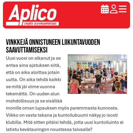
Vinkkejä onnistuneen liikuntavuoden
saavuttamiseksi
Uusi vuosi on alkanut ja se
antaa aina ajatuksen siitä,
että on aika aloittaa jotain
uutta. On aika tehdä kaikki
se mitä jäi viime vuonna
tekemättä. On uuden alun
mahdollisuus ja se sisältää
monille oman lupauksen myös paremmasta kunnosta.
Viikko on vasta takana ja kuntoilubuumi näkyy jo isosti
klubilla. Mitä sitten pitäisi tehdä, jotta uusi kuntoiluinto ei
latistu kevätauringon noustessa taivaalle?