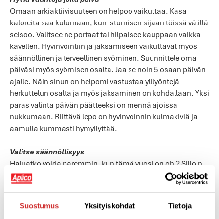
Omaan arkiaktiivisuuteen on helpoo vaikuttaa. Kasa
kaloreita saa kulumaan, kun istumisen sijaan töissä välillä
seisoo. Valitsee ne portaat tai hilpaisee kauppaan vaikka
kävellen. Hyvinvointiin ja jaksamiseen vaikuttavat myös
säännöllinen ja terveellinen syöminen. Suunnittele oma
päiväsi myös syömisen osalta. Jaa se noin 5 osaan päivän
ajalle. Näin sinun on helpomi vastustaa ylilyöntejä
herkuttelun osalta ja myös jaksaminen on kohdallaan. Yksi
paras valinta päivän päätteeksi on mennä ajoissa
nukkumaan. Riittävä lepo on hyvinvoinnin kulmakiviä ja
aamulla kummasti hymyilyttää.
Valitse säännöllisyys
Haluatko voida paremmin, kun tämä vuosi on ohi? Silloin
liikkuminen ja aktiivisuus pitää toivottaa tervetulleeksi
elämään ihan oikeasti. Harva meistä treenaa viisi kuusi
kertaa viikossa ympäri vuoden. Mitä jos nyt vetäisit niin
Suostumus
Yksityiskohdat
Tietoja
paljon, kun motivaatiota riittää ja lähdet kehittämään