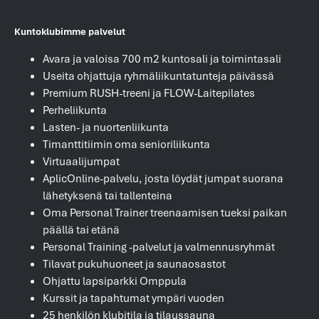
Kuntoklubimme palvelut
Avara ja valoisa 700 m2 kuntosali ja toimintasali
Useita ohjattuja ryhmäliikuntatunteja päivässä
Premium RUSH-treeni ja FLOW-Laitepilates
Perheliikunta
Lasten- ja nuortenliikunta
Timanttitiimin oma senioriliikunta
Virtuaalijumpat
AplicOnline-palvelu, josta löydät jumpat suorana
lähetyksenä tai tallenteina
Oma Personal Trainer treenaamisen tueksi paikan
päällä tai etänä
Personal Training -palvelut ja valmennusryhmät
Tilavat pukuhuoneet ja saunaosastot
Ohjattu lapsiparkki Omppula
Kurssit ja tapahtumat ympäri vuoden
25 henkilön klubitila ja tilaussauna