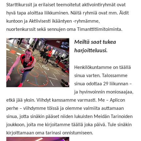
Starttikurssit ja erilaiset teemoitetut aktivointiryhmät ovat
hyvä tapa aloittaa liikkuminen. Näitä ryhmiä ovat mm. Äidit
kuntoon ja Aktiivisesti ikääntyen -ryhmämme,
nuortenkurssit sekä sennujen oma Timanttitiimitoiminta.
Meiltä saat tukea
harjoitteluusi.
Henkilökuntamme on täällä
sinua varten. T
alossamme
sinua odottaa 29 liikunnan –
ja hyvinvoinnin moniosaajaa,
etkä jää yksin. Viihdyt kanssamme varmasti. Me – Aplicon
perhe – viihdymme töissä ja olemme valmiita auttamaan
sinua, jotta sinäkin pääset niiden lukuisten Meidän Tarinoiden
joukkoon, joita me kirjoitamme täällä joka päivä. Tule sinäkin
kirjoittamaan oma tarinasi onnistumiseen.