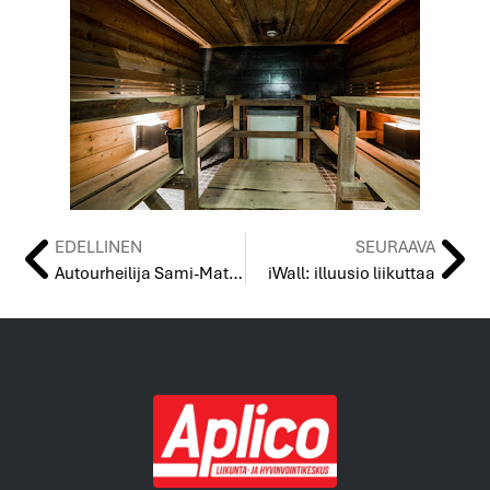
EDELLINEN
SEURAAVA
Autourheilija Sami-Matti Trogen kertoo fysiikkaharjoittelusta Juhan opissa
iWall: illuusio liikuttaa