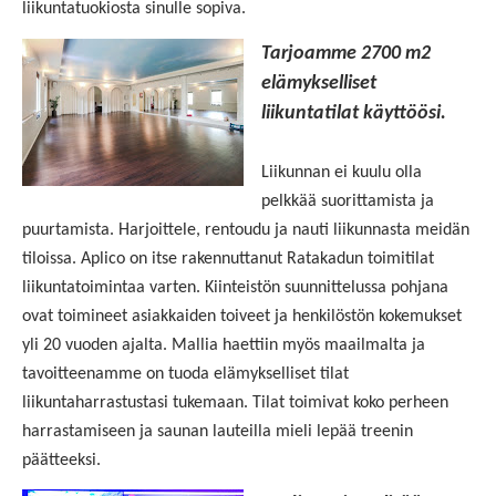
liikuntatuokiosta sinulle sopiva.
Tarjoamme 2700 m2
elämykselliset
liikuntatilat käyttöösi.
Liikunnan ei kuulu olla
pelkkää suorittamista ja
puurtamista. Harjoittele, rentoudu ja nauti liikunnasta meidän
tiloissa. Aplico on itse rakennuttanut Ratakadun toimitilat
liikuntatoimintaa varten. Kiinteistön suunnittelussa pohjana
ovat toimineet asiakkaiden toiveet ja henkilöstön kokemukset
yli 20 vuoden ajalta. Mallia haettiin myös maailmalta ja
tavoitteenamme on tuoda elämykselliset tilat
liikuntaharrastustasi tukemaan. Tilat toimivat koko perheen
harrastamiseen ja saunan lauteilla mieli lepää treenin
päätteeksi.