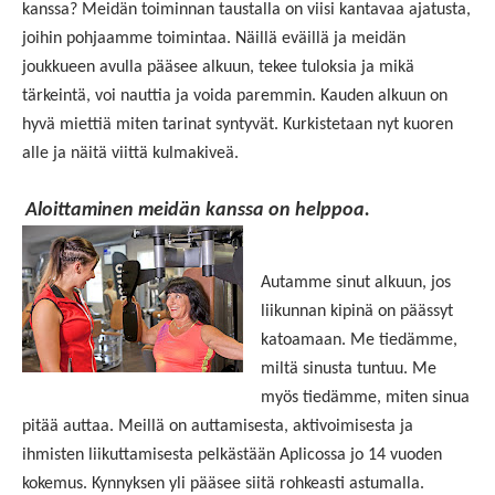
kanssa? Meidän toiminnan taustalla on viisi kantavaa ajatusta,
joihin pohjaamme toimintaa. Näillä eväillä ja meidän
joukkueen avulla pääsee alkuun, tekee tuloksia ja mikä
tärkeintä, voi nauttia ja voida paremmin. Kauden alkuun on
hyvä miettiä miten tarinat syntyvät. Kurkistetaan nyt kuoren
alle ja näitä viittä kulmakiveä.
Aloittaminen meidän kanssa on helppoa.
Autamme sinut alkuun, jos
liikunnan kipinä on päässyt
katoamaan. Me tiedämme,
miltä sinusta tuntuu. Me
myös tiedämme, miten sinua
pitää auttaa. Meillä on auttamisesta, aktivoimisesta ja
ihmisten liikuttamisesta pelkästään Aplicossa jo 14 vuoden
kokemus. Kynnyksen yli pääsee siitä rohkeasti astumalla.