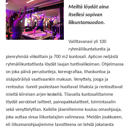
Meiltä löydät aina
itsellesi sopivan
liikuntamuodon.
Valittavanasi yli 100
ryhmäliikuntatuntia ja
pienryhmää viikoittain ja 700 m2 kuntosali.
Aplicon neljästä
ryhmäliikuntatilasta löydät laajan tuntivalikoiman. Ohjelmassa
on joka päivä perustunteja, koreografiaa, lihaskuntoa ja
sisäpyöräilyä vaativaankin makuun. Venyttely, jooga ja
rentoutus -tunnit puolestaan huoltavat lihaksia ja rentouttavat
mieltä kiireisen arjen keskellä. Tilavalta kuntosaliltamme
löydät aerobiset laitteet, painopakkalaitteet, toimintasalin
sekä venyttelytilan. K
aikille jäsenillemme kuuluu omaohjaaja,
joka auttaa sinua liikuntalajien valinnassa. Meidän joukkueen,
eli liikunnanohjaajiemme tavoitteena on tehdä jokaisesta