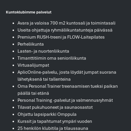
Kuntoklubimme palvelut
Avara ja valoisa 700 m2 kuntosali ja toimintasali
Useita ohjattuja ryhmäliikuntatunteja päivässä
Premium RUSH-treeni ja FLOW-Laitepilates
Perheliikunta
Lasten- ja nuortenliikunta
Timanttitiimin oma senioriliikunta
Virtuaalijumpat
AplicOnline-palvelu, josta löydät jumpat suorana
lähetyksenä tai tallenteina
Oma Personal Trainer treenaamisen tueksi paikan
päällä tai etänä
Personal Training -palvelut ja valmennusryhmät
Tilavat pukuhuoneet ja saunaosastot
Ohjattu lapsiparkki Omppula
Kurssit ja tapahtumat ympäri vuoden
25 henkilön klubitila ja tilaussauna