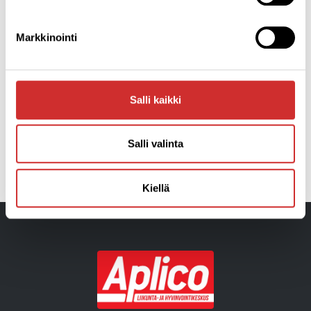
Lähde: Valtion ravitsemus neuvottelukunta/Suomalaiset
ravitsemus suositukset
Markkinointi
Lue lisää aiheesta:
Ravitsemussuositukset
Salli kaikki
Salli valinta
EDELLINEN
SEURAAVA
Kuoren alta: Jean Feller
Punaisten nenien päivä
Kiellä