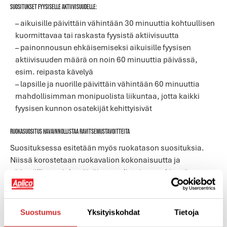
Suositukset fyysiselle aktiivisuudelle:
– aikuisille päivittäin vähintään 30 minuuttia kohtuullisen
kuormittavaa tai raskasta fyysistä aktiivisuutta
– painonnousun ehkäisemiseksi aikuisille fyysisen
aktiivisuuden määrä on noin 60 minuuttia päivässä,
esim. reipasta kävelyä
–
lapsille ja nuorille päivittäin vähintään 60 minuuttia
mahdollisimman monipuolista liikuntaa, jotta kaikki
fyysisen kunnon osatekijät kehittyisivät
Ruokasuositus havainnollistaa ravitsemustavoitteita
Suosituksessa esitetään myös ruokatason suosituksia.
Niissä korostetaan ruokavalion kokonaisuutta ja
säännöllisten, jokapäiväisten valintojen merkitystä.
Yksittäinen elintarvike tai ravintotekijä ei yleensä sinällään
selvästi heikennä tai paranna ruokavalion
ravitsemuksellista laatua. Hyvä ruoka on maukasta,
Suostumus
Yksityiskohdat
Tietoja
monipuolista ja värikästä. Ruokaa syödään sopivasti niin,