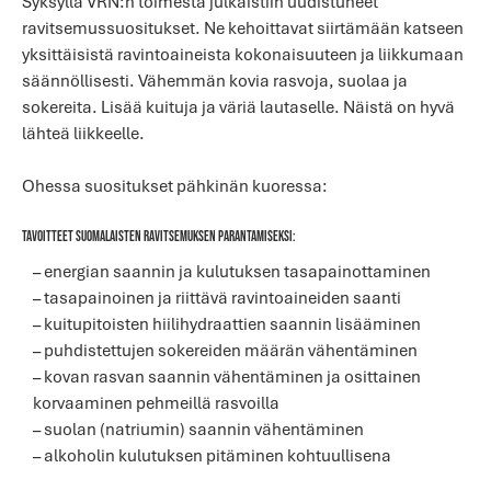
Syksyllä VRN:n toimesta julkaistiin uudistuneet
ravitsemussuositukset. Ne kehoittavat siirtämään katseen
yksittäisistä ravintoaineista kokonaisuuteen ja liikkumaan
säännöllisesti. Vähemmän kovia rasvoja, suolaa ja
sokereita. Lisää kuituja ja väriä lautaselle. Näistä on hyvä
lähteä liikkeelle.
Ohessa suositukset pähkinän kuoressa:
Tavoitteet suomalaisten ravitsemuksen parantamiseksi:
– energian saannin ja kulutuksen tasapainottaminen
– t
asapainoinen ja riittävä ravintoaineiden saanti
–
kuitupitoisten hiilihydraattien saannin lisääminen
–
puhdistettujen sokereiden määrän vähentäminen
– kovan rasvan saannin vähentäminen ja osittainen
korvaaminen pehmeillä rasvoilla
– suolan (natriumin) saannin vähentäminen
–
alkoholin kulutuksen pitäminen kohtuullisena