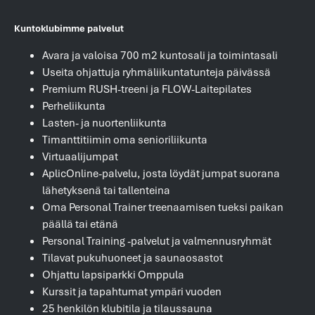
Kuntoklubimme palvelut
Avara ja valoisa 700 m2 kuntosali ja toimintasali
Useita ohjattuja ryhmäliikuntatunteja päivässä
Premium RUSH-treeni ja FLOW-Laitepilates
Perheliikunta
Lasten- ja nuortenliikunta
Timanttitiimin oma senioriliikunta
Virtuaalijumpat
AplicOnline-palvelu, josta löydät jumpat suorana
lähetyksenä tai tallenteina
Oma Personal Trainer treenaamisen tueksi paikan
päällä tai etänä
Personal Training -palvelut ja valmennusryhmät
Tilavat pukuhuoneet ja saunaosastot
Ohjattu lapsiparkki Omppula
Kurssit ja tapahtumat ympäri vuoden
25 henkilön klubitila ja tilaussauna