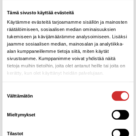
että energian saanti vastaa kulutusta. Yksittäisten
ravintoaineiden tarkkailu on tarpeetonta.
Tämä sivusto käyttää evästeitä
Käytämme evästeitä tarjoamamme sisällön ja mainosten
Kasviksia, marjoja ja hedelmiä tulee syödä runsaasti,
räätälöimiseen, sosiaalisen median ominaisuuksien
ainakin 400 g päivässä. Myös peruna kuuluu päivittäiseen
tukemiseen ja kävijämäärämme analysoimiseen. Lisäksi
ruokavalioon. Vähäsuolaista täysjyväleipää ja muita
jaamme sosiaalisen median, mainosalan ja analytiikka-
täysjyväviljavalmisteita on suositeltavaa.syödä päivittäin
alan kumppaneillemme tietoja siitä, miten käytät
lähes joka aterialla. Rasvattomia ja vähärasvaisia
sivustoamme. Kumppanimme voivat yhdistää näitä
nestemäisiä maitovalmisteita on hyvä juoda päivittäin noin
tietoja muihin tietoihin, joita olet antanut heille tai joita on
puoli litraa ja ruokavaliota voi täydentää vähärasvaisella ja
kerätty, kun olet käyttänyt heidän palvelujaan.
vähäsuolaisella juustolla. Kalaa tulisi syödä ainakin kaksi
kertaa viikossa ja lihasta ja lihavalmisteita suositaan
vähärasvaisia ja -suolaisia vaihtoehtoja. Leivälle
Suostumuksen
Välttämätön
kannattaa sipaista kasviöljypohjaista rasiamargariinia tai
valinta
levitettä. Salattiin kuuluu pieni annos öljypohjaista
kastiketta. Suositeltava ruokavalio sisältää vain vähän
Mieltymykset
sokeria ja suolaa.
Tilastot