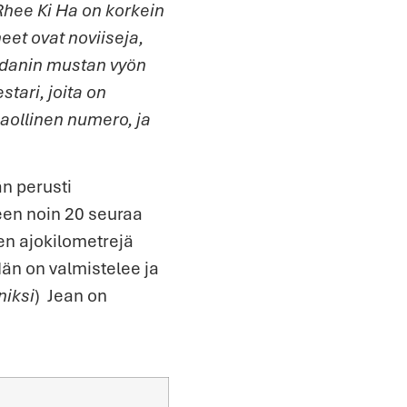
Rhee Ki Ha on korkein
eet ovat noviiseja,
7 danin mustan vyön
tari, joita on
ollinen numero, ja
n perusti
en noin 20 seuraa
ten ajokilometrejä
Hän on valmistelee ja
niksi
)
Jean on