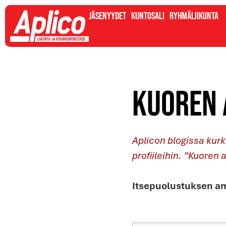
Jäsenyydet
Kuntosali
Ryhmäliikunta
Kuoren 
Aplicon blogissa ku
profiileihin. ”Kuoren 
Itsepuolustuksen am