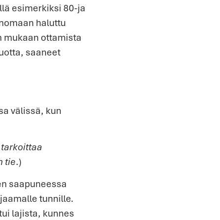
lä esimerkiksi 80-ja
menomaan haluttu
ten mukaan ottamista
vuotta, saaneet
sa välissä, kun
 tarkoittaa
 tie
.)
meen saapuneessa
aamalle tunnille.
tui lajista, kunnes