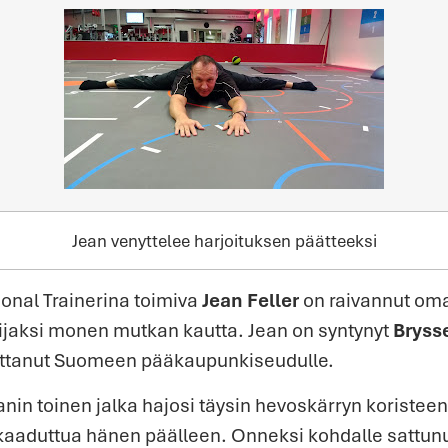
Jean venyttelee harjoituksen päätteeksi
onal Trainerina toimiva
Jean Feller
on raivannut oman
ijaksi monen mutkan kautta. Jean on syntynyt
Bryss
ttanut Suomeen pääkaupunkiseudulle.
anin toinen jalka hajosi täysin hevoskärryn koristee
kaaduttua hänen päälleen. Onneksi kohdalle sattunu