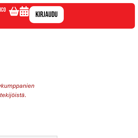
ico
Kirjaudu
stykumppanien
tekijöistä.