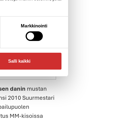
Markkinointi
Salli kaikki
sen
danin
mustan
si 2010 Suurmestari
lpailupuolen
ustus MM-kisoissa