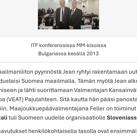
ITF konferenssissa MM-kisoissa
Bulgariassa kesällä 2013
ailmanliiton pyynnöstä Jean ryhtyi rakentamaan uut
 edustaisi Suomea maailmalla. Tämän myötä Jean a
iseen ja lähti suorittamaan Valmentajan Kansainväl
oa (VEAT) Pajulahteen. Sitä kautta hän pääsi panos
in. Maajoukkuepäävalmentajana Feller on toiminut
ali
tuli Suomeen uudelle organisaatiolle
Slovenias
aavutukset henkilökohtaisella tasolla ovat ensimmä