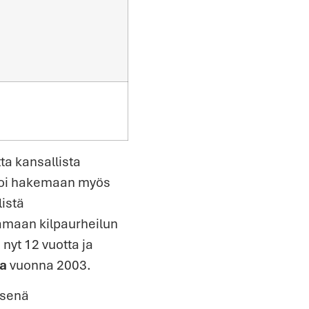
ta kansallista
lkoi hakemaan myös
istä
tamaan kilpaurheilun
nyt 12 vuotta ja
sa
vuonna 2003.
isenä