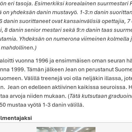
ön eri tasoja. Esimerkiksi korealainen suurmestari 
lä on yhdeksän danin mustavyö. 1-3:n danin suorittan
-6 danin suorittaneet ovat kansainvälisiä opettajia, 
i, 8 danin senior mestari sekä 9:n danin taas suurmes
tamia. Yhdeksän on numerona viimeinen kolmella ja
 mahdollinen.)
loitti vuonna 1996 ja ensimmäisen oman seuran hä
nna 1999. Tämän jälkeen Jean on perustanut Suome
uomeen. Välillä treenejä voi olla neljäkin illassa, jo
on.
Jean on edelleen aktiivinen kaikissa seuroissa. 
ntaa arvoja niiden mukaan. (
Tätä kutsutaan graduoin
0 mustaa vyötä 1-3 danin välillä.
lmentajaksi