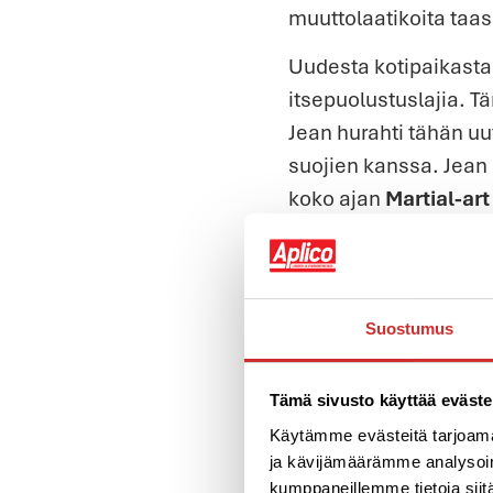
muuttolaatikoita taas
Uudesta kotipaikasta 
itsepuolustuslajia. Tä
Jean hurahti tähän uut
suojien kanssa. Jean m
koko ajan
Martial-art
Jean korostaa, että h
Lajissa on tarkka hie
arvostetaan ja ihmis
Suostumus
Saavutukset uralla 
Tämä sivusto käyttää eväste
Käytämme evästeitä tarjoama
ja kävijämäärämme analysoim
kumppaneillemme tietoja siitä