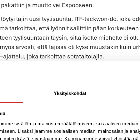
 pakattiin ja muutto vei Espooseen.
löytyi lajin uusi tyylisuunta, ITF-taekwon-do, joka e
mä tarkoittaa, että lyönnit sallittiin pään korkeuteen j
een tyylisuuntaan täysin, sillä isolle miehelle ei ollu
yös arvosti, että lajissa oli kyse muustakin kuin urh
–ajattelu, joka tarkoittaa sotataitolajia.
yvä käyttäytyminen ja oikeanlainen ”suunvuoro” on l
rarkkinen järjestelmä, jota on kunnioitettava. Elä
tä kunnioitetaan sen mukaan.
Yksityiskohdat
ja kuuden danin musta vyö
itä
mme sisällön ja mainosten räätälöimiseen, sosiaalisen median
iseen. Lisäksi jaamme sosiaalisen median, mainosalan ja analy
, miten käytät sivustoamme. Kumppanimme voivat yhdistää näitä t