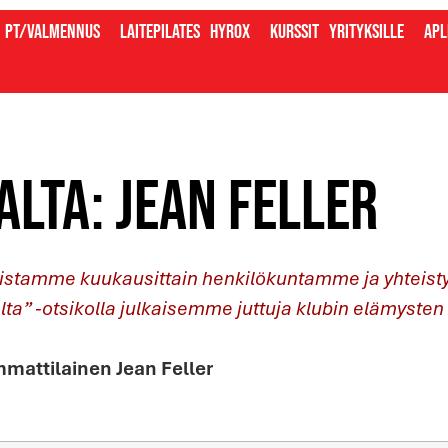
PT/valmennus
Laitepilates
Hyrox
Kurssit
Yrityksille
Apl
alta: Jean Feller
rkistamme kuukausittain henkilökuntamme ja yhtei
alta” -otsikolla julkaisemme juttuja klubin elämysten 
mattilainen Jean Feller