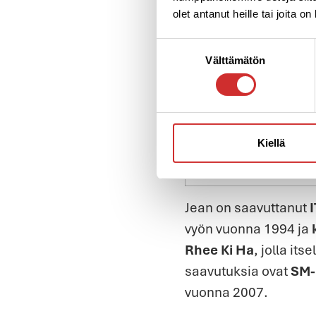
olet antanut heille tai joita o
Suostumuksen
Välttämätön
valinta
Kiellä
Jean on saavuttanut
vyön vuonna 1994 ja
Rhee Ki Ha
, jolla it
saavutuksia ovat
SM-
vuonna 2007.