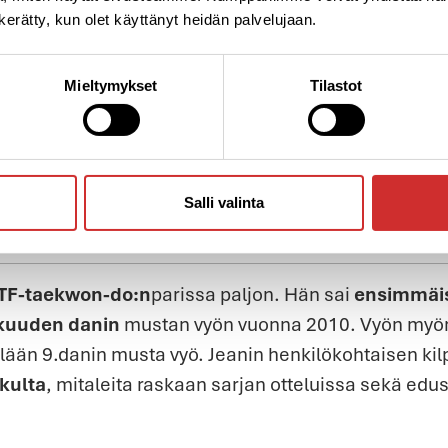
n kerätty, kun olet käyttänyt heidän palvelujaan.
Mieltymykset
Tilastot
Salli valinta
Jeanin seurassa 9 danin suurmestari
Kim Ung Chol
ITF-taekwon-do:n
parissa paljon. Hän sai
ensimmäi
kuuden danin
mustan vyön vuonna 2010. Vyön myön
sellään 9.danin musta vyö. Jeanin henkilökohtaisen ki
kulta
, mitaleita raskaan sarjan otteluissa sekä ed