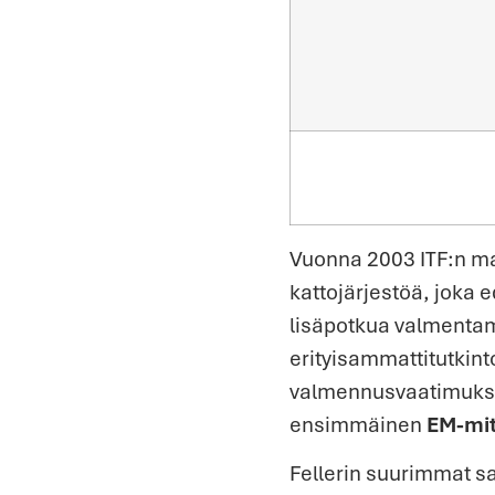
Vuonna 2003 ITF:n ma
kattojärjestöä, joka
lisäpotkua valmentam
erityisammattitutkint
valmennusvaatimuksi
ensimmäinen
EM-mit
Fellerin suurimmat s