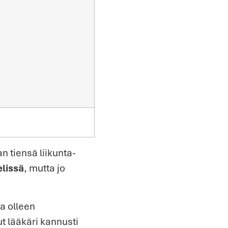
 tiensä liikunta-
elissä
, mutta jo
na olleen
t lääkäri kannusti