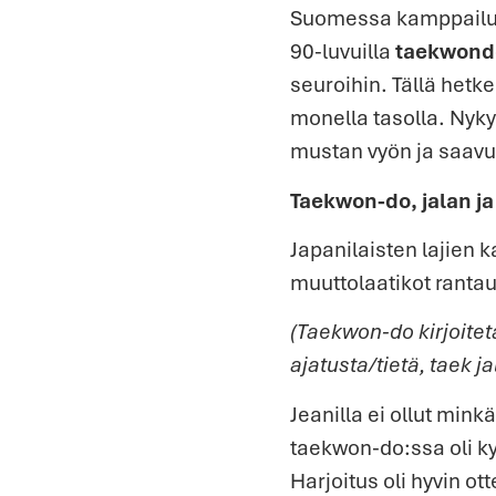
Suomessa kamppailula
90-luvuilla
taekwond
seuroihin. Tällä hetk
monella tasolla. Nyky
mustan vyön ja saavu
Taekwon-do, jalan ja
Japanilaisten lajien 
muuttolaatikot rantaut
(Taekwon-do kirjoitet
ajatusta/tietä, taek j
Jeanilla ei ollut mi
taekwon-do:ssa oli k
Harjoitus oli hyvin ot