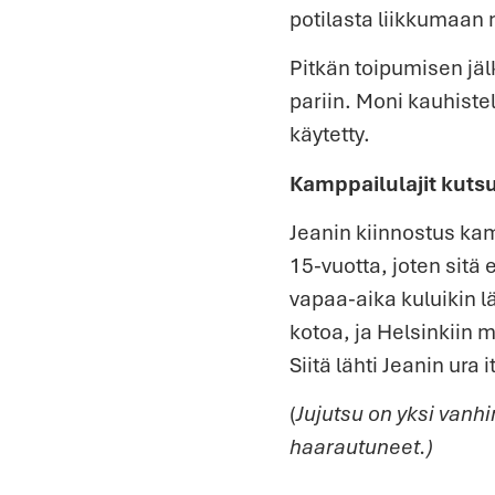
potilasta liikkumaan 
Pitkän toipumisen jä
pariin. Moni kauhiste
käytetty.
Kamppailulajit kuts
Jeanin kiinnostus kam
15-vuotta, joten sitä 
vapaa-aika kuluikin 
kotoa, ja Helsinkiin 
Siitä lähti Jeanin ura
(
Jujutsu on yksi vanhi
haarautuneet.)