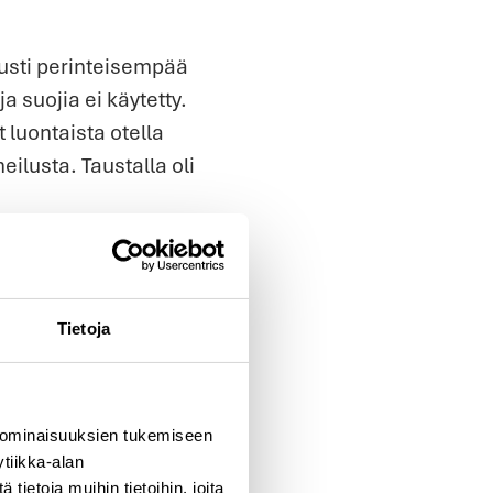
dusti perinteisempää
a suojia ei käytetty.
t luontaista otella
eilusta. Taustalla oli
ajissa keskeistä.
mänkokemusta
Tietoja
 ominaisuuksien tukemiseen
tiikka-alan
ietoja muihin tietoihin, joita