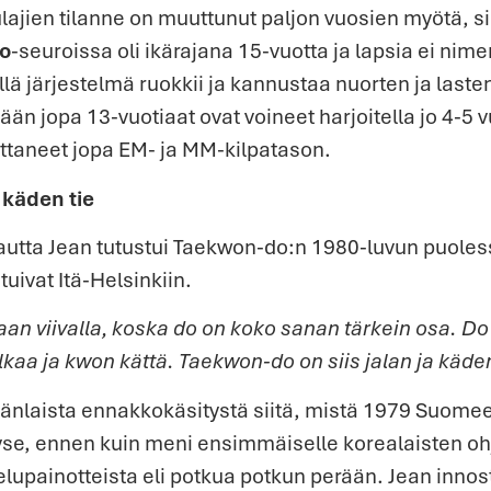
jien tilanne on muuttunut paljon vuosien myötä, sil
o
-seuroissa oli ikärajana 15-vuotta ja lapsia ei ni
ellä järjestelmä ruokkii ja kannustaa nuorten ja las
ään jopa 13-vuotiaat ovat voineet harjoitella jo 4-5 
ttaneet jopa EM- ja MM-kilpatason.
 käden tie
kautta Jean tutustui Taekwon-do:n 1980-luvun puoles
uivat Itä-Helsinkiin.
aan viivalla, koska do on koko sanan tärkein osa. Do
alkaa ja kwon kättä. Taekwon-do on siis jalan ja käden
nkäänlaista ennakkokäsitystä siitä, mistä 1979 Suo
yse, ennen kuin meni ensimmäiselle korealaisten ohj
telupainotteista eli potkua potkun perään. Jean innos