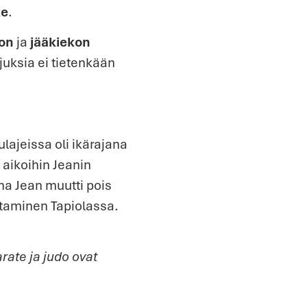
ke
.
lon
ja
jääkiekon
juksia ei tietenkään
lajeissa oli ikärajana
n aikoihin Jeanin
na Jean muutti pois
taminen Tapiolassa.
rate ja judo ovat