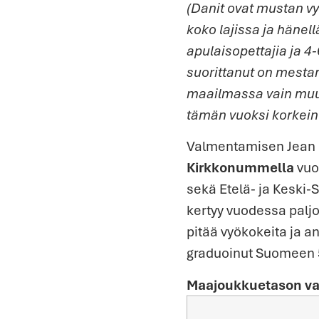
(Danit ovat mustan vy
koko lajissa ja hänel
apulaisopettajia ja 4
suorittanut on mestar
maailmassa vain muu
tämän vuoksi korkein
Valmentamisen Jean a
Kirkkonummella
vuo
sekä Etelä- ja Keski-S
kertyy vuodessa palj
pitää vyökokeita ja a
graduoinut Suomeen 5
Maajoukkuetason va