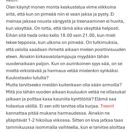
Olen käynyt monen monta keskustelua viime viikkoina
siitä, että kun on pimeää niin ei vaan jaksa ja pysty. Ei
meinaa jaksaa nousta sängystä ja treenaaminen ei huvita,
kun väsyttää. On totta, että tämä aika väsyttää helposti.
Eihän sitä tiedä onko kello 18.00 vain 21.00, kun mieli
tekee tepposia, kun ulkona on pimeää. On tutkimuksia,
että valolla saadaan ihmeitä aikaan mielen positiivisuuden
eteen. Ainakin kirkasvalolamppuja myydään tähän
vuodenaikaan paljon. Kun on aurinkoinen syys sää, on se
mieltä virkistävää ja harmaus vetää mielenkin synkäksi.
Kuulostaako tutulta?
Mutta tarvitseeko meidän kuitenkaan olla sään armoilla?
Mitä jos tähän vuoden aikaan kuuluukin vetää ne villasukat
jalkaan ja polttaa kasa kauniita kynttilöitä? Elämä saa
hidastua välillä. Ei sen silti tarvitse olla kurjaa.
Treenit
kannattaa pitää mukana harmaudessa. Ainakin ne
ylläpitävät 1-2 hikoilua viikossa. Sitten on kiva jatkaa taas
tammikuussa isommalla vaihteella, kun ei tarvitse aloittaa