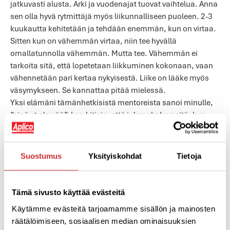
jatkuvasti alusta. Arki ja vuodenajat tuovat vaihtelua. Anna
sen olla hyvä rytmittäjä myös liikunnalliseen puoleen. 2-3
kuukautta kehitetään ja tehdään enemmän, kun on virtaa.
Sitten kun on vähemmän virtaa, niin tee hyvällä
omallatunnolla vähemmän. Mutta tee. Vähemmän ei
tarkoita sitä, että lopetetaan liikkuminen kokonaan, vaan
vähennetään pari kertaa nykyisestä. Liike on lääke myös
väsymykseen. Se kannattaa pitää mielessä.
Yksi elämäni tämänhetkisistä mentoreista sanoi minulle,
”sinä et ole sää”, kun kitisin, että jaksaakohan sitä, kun
sää synkkenee. Hän oli sen kuullut aiemmin omalta
opettajaltaan. Sen jälkeen minä oivalsin jotain tästä
asiasta ja en ole murissut keleistä sen jälkeen. Eihän tälle
Suostumus
Yksityiskohdat
Tietoja
mitään voi. On pimeää niin on, mitä sitten? Kun paistaa,
nautin tuosta valoilmiöstä. Kun on pimeää, laitan lisää
valoja ja kynttilöitä ja pidän huolen siitä, että nukun
Tämä sivusto käyttää evästeitä
riittävästi. Mieti asiaa hetki omalta kohdaltasi ja voisiko se
Käytämme evästeitä tarjoamamme sisällön ja mainosten
olla niin yksinkertaista? Moni muukin asia väsyttää.
räätälöimiseen, sosiaalisen median ominaisuuksien
Ajoissa vaan unille, niin kummasti harmauskin helpottaa