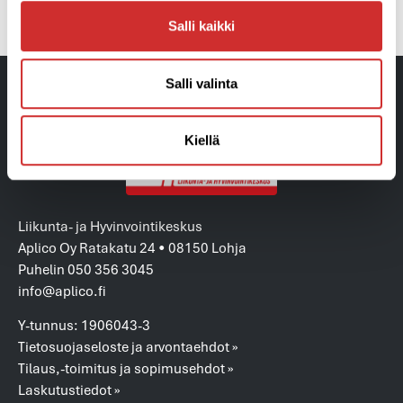
Onko liikunnan oltava aina niin vakavaa?
Miten pääsee kuntosaliharjoittelun alkuun?
Salli kaikki
Salli valinta
Kiellä
Liikunta- ja Hyvinvointikeskus
Aplico Oy Ratakatu 24 • 08150 Lohja
Puhelin 050 356 3045
info@aplico.fi
Y-tunnus: 1906043-3
Tietosuojaseloste ja arvontaehdot »
Tilaus,-toimitus ja sopimusehdot »
Laskutustiedot »