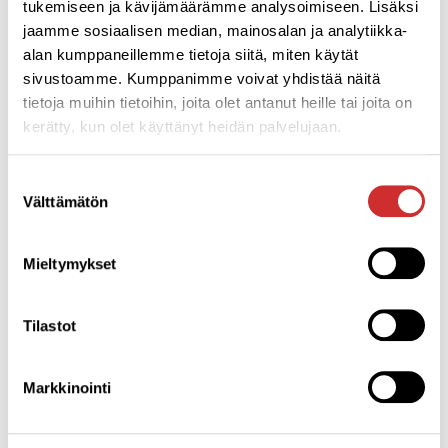
tukemiseen ja kävijämäärämme analysoimiseen. Lisäksi
ja rutina vähenee.
jaamme sosiaalisen median, mainosalan ja analytiikka-
Otetaan jokaisesta vuodenajasta irti se mitä se tarjoaa.
alan kumppaneillemme tietoja siitä, miten käytät
Elämä tarjoaa haasteita ja hienouksiaan. Ne ei ole
sivustoamme. Kumppanimme voivat yhdistää näitä
koskaan ollut keleistä kiinni, eihän? Ensi kerralla, kun
tietoja muihin tietoihin, joita olet antanut heille tai joita on
tuntuu, että keli meinaa viedä voiton heitä trikoot niskaan
kerätty, kun olet käyttänyt heidän palvelujaan.
ja käy tekemässä pieni treeni, tule kotiin ja mene ajoissa
nukkumaan. Aamulla voi kummasti taas hymyillyttää! Sinä
Suostumuksen
et ole sää!
Välttämätön
valinta
Kirjoittaja:
Jutta Österberg-Hurme
Mieltymykset
Liikunta- ja Hyvinvointikeskus Aplico
Ratakatu 24, Lohja
www.aplico.fi
Tilastot
Markkinointi
EDELLINEN
SEURAAVA