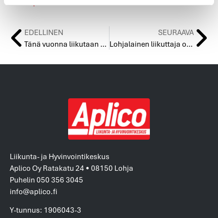
www.aplico.fi
EDELLINEN
SEURAAVA
Tänä vuonna liikutaan 100 liikettä Suomelle, oletko sinä yksi heistä?
Lohjalainen liikuttaja omenanmuotoisella sydämellä
Liikunta- ja Hyvinvointikeskus
Aplico Oy Ratakatu 24 • 08150 Lohja
Puhelin 050 356 3045
info@aplico.fi
Y-tunnus: 1906043-3