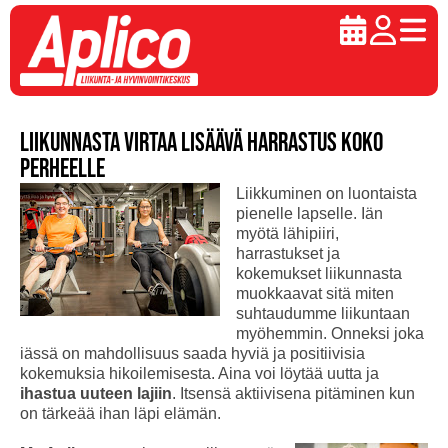
Liikunnasta virtaa lisäävä harrastus koko
perheelle
Liikkuminen on luontaista
pienelle lapselle. Iän
myötä lähipiiri,
harrastukset ja
kokemukset liikunnasta
muokkaavat sitä miten
suhtaudumme liikuntaan
myöhemmin. Onneksi joka
iässä on mahdollisuus saada hyviä ja positiivisia
kokemuksia hikoilemisesta. Aina voi löytää uutta ja
ihastua uuteen lajiin
. Itsensä aktiivisena pitäminen kun
on tärkeää ihan läpi elämän.