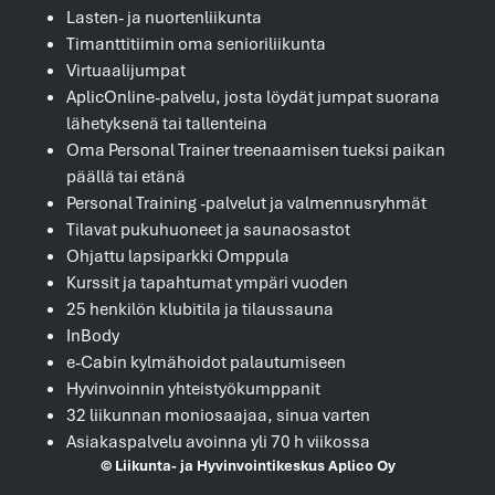
Lasten- ja nuortenliikunta
Timanttitiimin oma senioriliikunta
Virtuaalijumpat
AplicOnline-palvelu, josta löydät jumpat suorana
lähetyksenä tai tallenteina
Oma Personal Trainer treenaamisen tueksi paikan
päällä tai etänä
Personal Training -palvelut ja valmennusryhmät
Tilavat pukuhuoneet ja saunaosastot
Ohjattu lapsiparkki Omppula
Kurssit ja tapahtumat ympäri vuoden
25 henkilön klubitila ja tilaussauna
InBody
e-Cabin kylmähoidot palautumiseen
Hyvinvoinnin yhteistyökumppanit
32 liikunnan moniosaajaa, sinua varten
Asiakaspalvelu avoinna yli 70 h viikossa
© Liikunta- ja Hyvinvointikeskus Aplico Oy