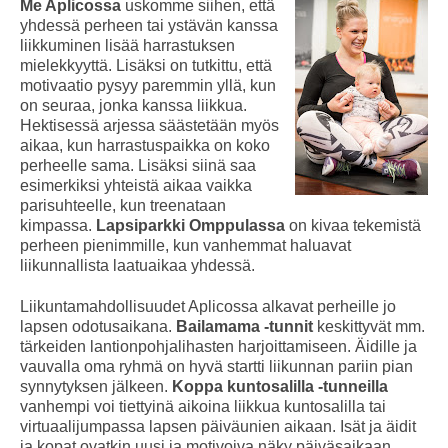
Me Aplicossa
uskomme siihen, että
yhdessä perheen tai ystävän kanssa
liikkuminen lisää harrastuksen
mielekkyyttä. Lisäksi on tutkittu, että
motivaatio pysyy paremmin yllä, kun
on seuraa, jonka kanssa liikkua.
Hektisessä arjessa säästetään myös
aikaa, kun harrastuspaikka on koko
perheelle sama. Lisäksi siinä saa
esimerkiksi yhteistä aikaa vaikka
parisuhteelle, kun treenataan
kimpassa.
Lapsiparkki Omppulassa
on kivaa tekemistä
perheen pienimmille, kun vanhemmat haluavat
liikunnallista laatuaikaa yhdessä.
Liikuntamahdollisuudet Aplicossa alkavat perheille jo
lapsen odotusaikana.
Bailamama -tunnit
keskittyvät mm.
tärkeiden lantionpohjalihasten harjoittamiseen. Äidille ja
vauvalla oma ryhmä on hyvä startti liikunnan pariin pian
synnytyksen jälkeen.
Koppa kuntosalilla -tunneilla
vanhempi voi tiettyinä aikoina liikkua kuntosalilla tai
virtuaalijumpassa lapsen päiväunien aikaan. Isät ja äidit
ja kopat ovatkin uusi ja motivoiva näky päiväsaikaan