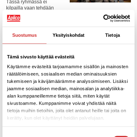
Tässä ryhmässä ei
kilpailla vaan tehdään
liikunnasta hauska harrastus. Ryhmässä tutustutaan
myös hyvään ja terveelliseen syömiseen. Tämä on
ponnahduslauta, josta päästään sitten vanhempien
kanssa yhdessä harrastamaan kuntosalia jatkossa.
Suostumus
Yksityiskohdat
Tietoja
Talomme tukee koko perheen liikkumista. Perheliikunta
sisältyy jäsenyyteen
ja lastenryhmien kausimaksuissa
Tämä sivusto käyttää evästeitä
on omat jäsenetuhinnat. Perheestä jo toinen saa
Käytämme evästeitä tarjoamamme sisällön ja mainosten
jäsenyyden huokeasti 49 eurolla, jotta kynnys on matala
aloittaa pariskuntana ja ottaa vielä teinitkin matkaan.
räätälöimiseen, sosiaalisen median ominaisuuksien
tukemiseen ja kävijämäärämme analysoimiseen. Lisäksi
Isovanhemmille on olemassa oma
timanttitiimi
. Tämä on
jaamme sosiaalisen median, mainosalan ja analytiikka-
65+ ryhmä, jolla on oma viikoittainen
alan kumppaneillemme tietoja siitä, miten käytät
kuntosalitapaaminen ja oma jumpparyhmä. Tuttu ohjaaja
sivustoamme. Kumppanimme voivat yhdistää näitä
ja saman henkinen porukka pitää liikuntaa yllä kivalla
tavalla. Pitkät kahvit meidän kahviossa kruunaa vielä
tietoja muihin tietoihin, joita olet antanut heille tai joita on
treenit ja huoltaa samalla mieltä sekä sosiaalisia suhteita.
kerätty, kun olet käyttänyt heidän palvelujaan.
Meillä on ilo liikuttaa monia
Suostumuksen
perheitä.
Parista tuhannesta