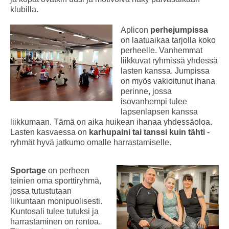
klubilla.
Aplicon
perhejumpissa
on laatuaikaa tarjolla koko
perheelle. Vanhemmat
liikkuvat ryhmissä yhdessä
lasten kanssa. Jumpissa
on myös vakioitunut ihana
perinne, jossa
isovanhempi tulee
lapsenlapsen kanssa
liikkumaan. Tämä on aika huikean ihanaa yhdessäoloa.
Lasten kasvaessa on
karhupaini tai tanssi kuin tähti
-
ryhmät hyvä jatkumo omalle harrastamiselle.
Sportage
on perheen
teinien oma sporttiryhmä,
jossa tutustutaan
liikuntaan monipuolisesti.
Kuntosali tulee tutuksi ja
harrastaminen on rentoa.