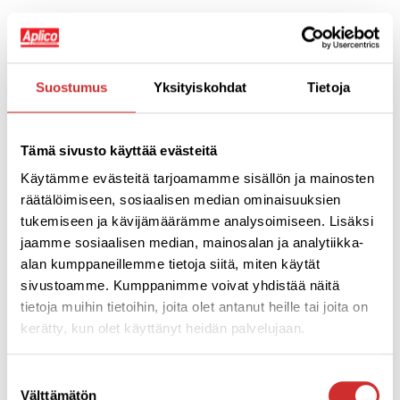
Suostumus
Yksityiskohdat
Tietoja
Tämä sivusto käyttää evästeitä
Käytämme evästeitä tarjoamamme sisällön ja mainosten
räätälöimiseen, sosiaalisen median ominaisuuksien
tukemiseen ja kävijämäärämme analysoimiseen. Lisäksi
Joulukuussa LAVIKSEN
lisenssiohjaajiksi
Aplicosta
jaamme sosiaalisen median, mainosalan ja analytiikka-
kouluttautui Anna, Linda, Jutta, Risto ja Jussi. Aplicolle
alan kumppaneillemme tietoja siitä, miten käytät
LAVIS rantautui tammikuussa. Tunti on ollut yksi
sivustoamme. Kumppanimme voivat yhdistää näitä
lukujärjestyksen suosituimmista siitä asti. Tanssi
tietoja muihin tietoihin, joita olet antanut heille tai joita on
kiinnostaa monen ikäisiä ja näiltä tunneilta on hyvä
kerätty, kun olet käyttänyt heidän palvelujaan.
ponnistaa myös kesän tanssilavoille. Tunti toteuttaa
hienosti ajatustamme liikunnasta:
terveyttä, iloa ja hyvää
Suostumuksen
oloa
!
Välttämätön
valinta