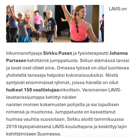
LAVIS on
liikunnanohjaaja
Sirkku Pusan
ja fysioterapeutti
Johanna
Partasen
kehittämä jumppatuote. Sirkun elämässä tanssi
ja lavat ovat olleet aina. Omassa työssä on ollut luontevaa
yhdistellä tansseja helpoksi kokonaisuuksiksi. Niistä
syntyivät ensimmäiset ryhmät, joissa hänellä on ollut
huikeat 150 osallistujaa
viikoittain.
Varsinainen LAVIS-
lavatanssijumppa kehittyi näiden
naisten monien kokemusten pohjalta ja sai lopullisen
nimensä ja
muotonsa. Jumppatuote on kasvattanut
huimaa vauhtia suosiotaan. Sirkku aloitti tammikuussa
2016 täysipäiväisenä LAVIS-kouluttajana ja keskittyy lajin
kehittämiseen Suomessa.