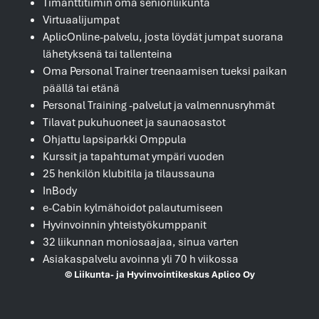
Timanttitiimin oma senioriliikunta
Virtuaalijumpat
AplicOnline-palvelu, josta löydät jumpat suorana
lähetyksenä tai tallenteina
Oma Personal Trainer treenaamisen tueksi paikan
päällä tai etänä
Personal Training -palvelut ja valmennusryhmät
Tilavat pukuhuoneet ja saunaosastot
Ohjattu lapsiparkki Omppula
Kurssit ja tapahtumat ympäri vuoden
25 henkilön klubitila ja tilaussauna
InBody
e-Cabin kylmähoidot palautumiseen
Hyvinvoinnin yhteistyökumppanit
32 liikunnan moniosaajaa, sinua varten
Asiakaspalvelu avoinna yli 70 h viikossa
© Liikunta- ja Hyvinvointikeskus Aplico Oy