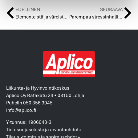
EDELLINEN
SEURAAVA
Elementeistä ja väreistä selkeyttä ryhmäliikuntatuntien valintaan
Parempaa stressinhallintaa ja tehokkuutta Mindfulnessin avulla
Liikunta- ja Hyvinvointikeskus
Aplico Oy Ratakatu 24 • 08150 Lohja
Puhelin 050 356 3045
info@aplico.fi
Y-tunnus: 1906043-3
Tietosuojaseloste ja arvontaehdot »
Tilaus,-toimitus ja sopimusehdot »