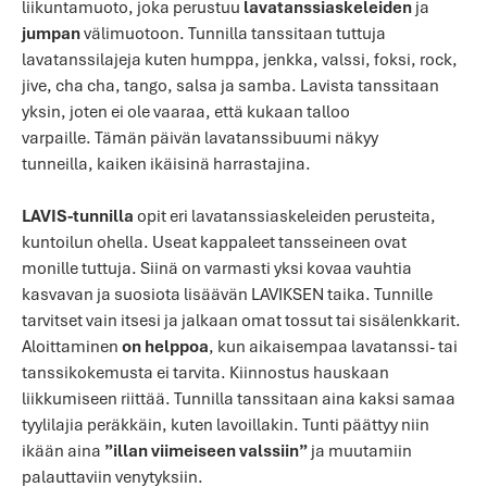
liikuntamuoto, joka perustuu
lavatanssiaskeleiden
ja
jumpan
välimuotoon.
Tunnilla tanssitaan tuttuja
lavatanssilajeja kuten humppa, jenkka, valssi, foksi, rock,
jive, cha cha, tango, salsa ja samba.
Lavista tanssitaan
yksin, joten ei ole vaaraa, että kukaan talloo
varpaille.
Tämän päivän
lavatanssibuumi näkyy
tunneilla, kaiken ikäisinä harrastajina.
LAVIS-tunnilla
opit eri lavatanssiaskeleiden perusteita,
kuntoilun ohella.
Useat kappaleet tansseineen ovat
monille tuttuja. Siinä on varmasti yksi kovaa vauhtia
kasvavan ja suosiota lisäävän LAVIKSEN taika.
Tunnille
tarvitset vain itsesi ja jalkaan omat tossut tai sisälenkkarit.
Aloittaminen
on helppoa
, kun aikaisempaa lavatanssi- tai
tanssikokemusta ei tarvita. Kiinnostus hauskaan
liikkumiseen riittää. Tunnilla tanssitaan aina kaksi samaa
tyylilajia peräkkäin, kuten lavoillakin. Tunti päättyy niin
ikään aina
”illan viimeiseen valssiin”
ja muutamiin
palauttaviin venytyksiin.