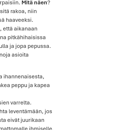
rpaisiin.
Mitä näen
?
sitä rakoa, niin
sä haaveeksi.
, että aikanaan
aina pitkähihaisissa
lla ja jopa pepussa.
noja asioita
aa ihannenaisesta,
 uhkea peppu ja kapea
ien varrelta.
ohta leventämään, jos
ta eivät juurikaan
emattomalle ihmiselle,