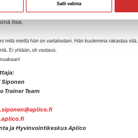
kaan, jotka kokevat olevansa niin paljon parempia, e
Salli valinta
 sanoillaan, niin uskon että suurin osa ajattelee sin
inä itse.
ani mitä mieltä hän on vartalostani. Hän kuulemma rakastaa sitä. 
tä. Ei yhtään, oli vastaus.
minuakaan!
ttaja:
i Siponen
co Trainer Team
i.siponen@aplico.fi
aplico.fi
nta ja Hyvinvointikeskus Aplico