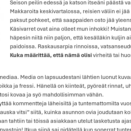
Seison peilin edessä ja katson itseäni päästä va
Makkaroita keskivartalossa, reisien väliin ei jää 
paksut pohkeet, että saappaiden osto jää yleen
Käsivarret ovat aina olleet mun inhokki! Muistan
häpesin niitä niin paljon, että kesälläkin kuljin 
paidoissa. Raskausarpia rinnoissa, vatsanseudu
Kuka määrittää, että nämä olisi
virheitä tai huo
 mediaa. Media on lapsuudestani lähtien luonut kuv
oikka ja fressi. Hänellä on kiinteät, pyöreät rinnat,
 tosi kovaa ja syö mahdollisimman vähän.
yttää kommentteja läheisiltä ja tuntemattomilta vuos
uska vitsi” siitä, kuinka asunnon ovia joudutaan k
n tahtiin tai töissä asiakkaan utelut lasketusta ajas
nvastoin! Itkua siinä sai pidätellä kun soperrat tunt