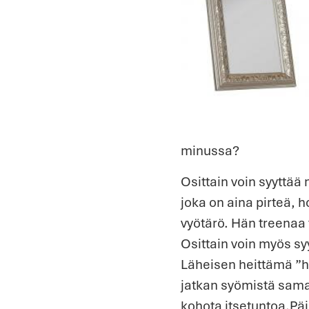
minussa?
Osittain voin syyttää
joka on aina pirteä, h
vyötärö. Hän treenaa
Osittain voin myös sy
Läheisen heittämä ”ha
jatkan syömistä samaa
kohota itsetuntoa.Päi