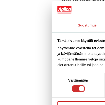
stretchsaappaat keksi
Suostumus
Tämä sivusto käyttää eväste
Käytämme evästeitä tarjoama
ja kävijämäärämme analysoim
kumppaneillemme tietoja siitä
olet antanut heille tai joita o
kokee ansaitsevansa 
Suostumuksen
Välttämätön
valinta
hyvää oloa!
Jos sinun on mahdoton 
joltain läheiseltäsi. 