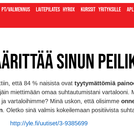
PT/valmennus
Laitepilates
Hyrox
Kurssit
Yrityksille
Apl
ärittää sinun peili
tiin, että 84 % naisista ovat
tyytymättömiä pain
 jäin miettimään omaa suhtautumistani vartalooni. 
 ja vartaloihimme? Minä uskon, että olisimme
onne
n
. Oletko sinä valmis kokeilemaan positiivista suht
http://yle.fi/uutiset/3-9385699