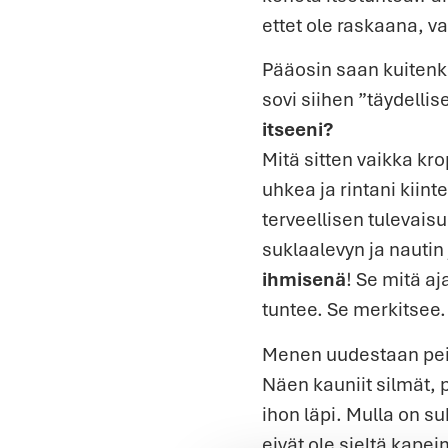
ettet ole raskaana, v
Pääosin saan kuitenkin
sovi siihen ”täydellis
itseeni?
Mitä sitten vaikka kro
uhkea ja rintani kiint
terveellisen tulevais
suklaalevyn ja nautin 
ihmisenä
! Se mitä 
tuntee. Se merkitsee.
Menen uudestaan peil
Näen kauniit silmät, 
ihon läpi. Mulla on s
eivät ole sieltä kap