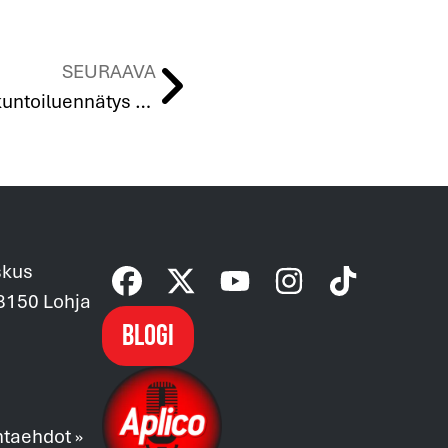
SEURAAVA
Aplicon kaikkien aikojen kuntoiluennätys tehtiin tammikuussa
skus
08150 Lohja
Blogi
ntaehdot »