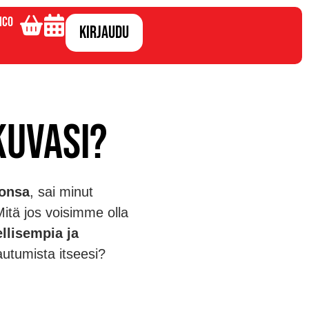
ico
Kirjaudu
kuvasi?
oonsa
, sai minut
Mitä jos voisimme olla
llisempia ja
autumista itseesi?