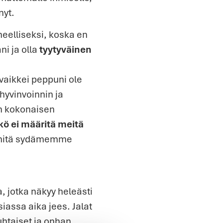
nyt.
rheelliseksi, koska en
ni ja olla
tyytyväinen
 vaikkei peppuni ole
 hyvinvoinnin ja
in kokonaisen
ö ei määritä meitä
, mitä sydämemme
, jotka näkyy heleästi
iassa aika jees. Jalat
htaiset ja onhan