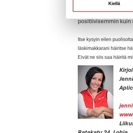
aivottomia ihmisiä mu
Kiellä
loukata muita ihmisiä
positiivisemmin kuin s
Itse kysyin eilen puolisolt
läskimakkarani häiritse hän
Eivät ne siis saa häiritä 
Kirjoi
Jenn
Apli
jenn
www.
Liiku
Ratakatu 24, Lohja