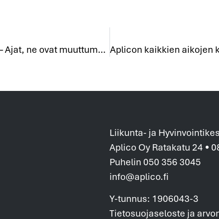
Personal Training – Ajat, ne ovat muuttumassa
Liikunta- ja Hyvinvointike
Aplico Oy Ratakatu 24 • 
Puhelin 050 356 3045
info@aplico.fi
Y-tunnus: 1906043-3
Tietosuojaseloste ja arvo