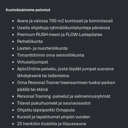
Kuntoklubimme palvelut
Avara ja valoisa 700 m2 kuntosali ja toimintasali
Useita ohjattuja ryhmäliikuntatunteja päivässä
Premium RUSH-treeni ja FLOW-Laitepilates
Perheliikunta
Lasten- ja nuortenliikunta
Timanttitiimin oma senioriliikunta
Virtuaalijumpat
AplicOnline-palvelu, josta löydät jumpat suorana
lähetyksenä tai tallenteina
Oma Personal Trainer treenaamisen tueksi paikan
päällä tai etänä
Personal Training -palvelut ja valmennusryhmät
Tilavat pukuhuoneet ja saunaosastot
Ohjattu lapsiparkki Omppula
Kurssit ja tapahtumat ympäri vuoden
25 henkilön klubitila ja tilaussauna