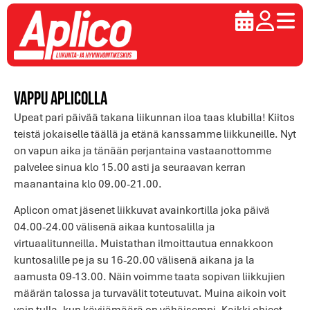
Vappu Aplicolla
Upeat pari päivää takana liikunnan iloa taas klubilla! Kiitos
teistä jokaiselle täällä ja etänä kanssamme liikkuneille. Nyt
on vapun aika ja tänään perjantaina vastaanottomme
palvelee sinua klo 15.00 asti ja seuraavan kerran
maanantaina klo 09.00-21.00.
Aplicon omat jäsenet liikkuvat avainkortilla joka päivä
04.00-24.00 välisenä aikaa kuntosalilla ja
virtuaalitunneilla. Muistathan ilmoittautua ennakkoon
kuntosalille pe ja su 16-20.00 välisenä aikana ja la
aamusta 09-13.00. Näin voimme taata sopivan liikkujien
määrän talossa ja turvavälit toteutuvat. Muina aikoin voit
vain tulla, kun kävijämäärä on vähäisempi. Kaikki ohjeet