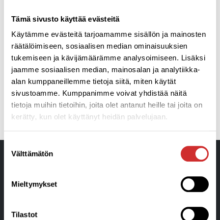
Tämä sivusto käyttää evästeitä
Käytämme evästeitä tarjoamamme sisällön ja mainosten
räätälöimiseen, sosiaalisen median ominaisuuksien
tukemiseen ja kävijämäärämme analysoimiseen. Lisäksi
jaamme sosiaalisen median, mainosalan ja analytiikka-
alan kumppaneillemme tietoja siitä, miten käytät
sivustoamme. Kumppanimme voivat yhdistää näitä
tietoja muihin tietoihin, joita olet antanut heille tai joita on
EDELLINEN
SEURAAVA
kerätty, kun olet käyttänyt heidän palvelujaan.
Tervetuloa taas liikkumaan Aplicon tiloihin Ratakadulle 29.4.
Äitienpäivän lahjavinkit
Suostumuksen
Välttämätön
valinta
Mieltymykset
Tilastot