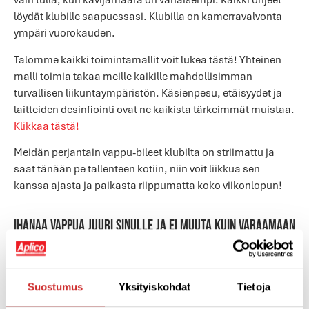
löydät klubille saapuessasi. Klubilla on kamerravalvonta
ympäri vuorokauden.
Talomme kaikki toimintamallit voit lukea tästä! Yhteinen
malli toimia takaa meille kaikille mahdollisimman
turvallisen liikuntaympäristön. Käsienpesu, etäisyydet ja
laitteiden desinfiointi ovat ne kaikista tärkeimmät muistaa.
Klikkaa tästä!
Meidän perjantain vappu-bileet klubilta on striimattu ja
saat tänään pe tallenteen kotiin, niin voit liikkua sen
kanssa ajasta ja paikasta riippumatta koko viikonlopun!
Ihanaa vappua juuri sinulle ja ei muuta kuin varaamaan
ensi viikon tunteja sisällä ja ulkona! Eikä hätää,
hybridit ja striimitkin jatkuvat edelleen!
Suostumus
Yksityiskohdat
Tietoja
T. Meidän Joukkue