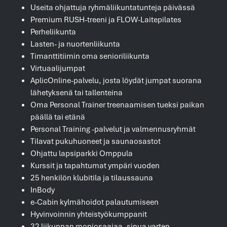
Useita ohjattuja ryhmäliikuntatunteja päivässä
Premium RUSH-treeni ja FLOW-Laitepilates
Perheliikunta
Lasten- ja nuortenliikunta
Timanttitiimin oma senioriliikunta
Virtuaalijumpat
AplicOnline-palvelu, josta löydät jumpat suorana
lähetyksenä tai tallenteina
Oma Personal Trainer treenaamisen tueksi paikan
päällä tai etänä
Personal Training -palvelut ja valmennusryhmät
Tilavat pukuhuoneet ja saunaosastot
Ohjattu lapsiparkki Omppula
Kurssit ja tapahtumat ympäri vuoden
25 henkilön klubitila ja tilaussauna
InBody
e-Cabin kylmähoidot palautumiseen
Hyvinvoinnin yhteistyökumppanit
32 liikunnan moniosaajaa, sinua varten