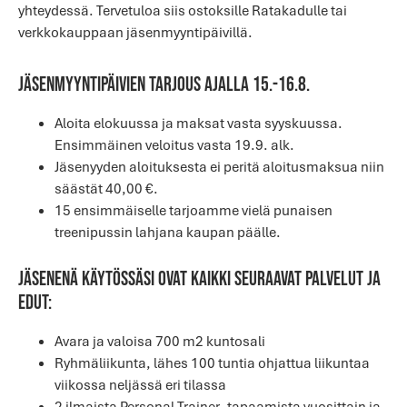
yhteydessä. Tervetuloa siis ostoksille Ratakadulle tai
verkkokauppaan jäsenmyyntipäivillä.
Jäsenmyyntipäivien tarjous ajalla 15.-16.8.
Aloita elokuussa ja maksat vasta syyskuussa.
Ensimmäinen veloitus vasta 19.9. alk.
Jäsenyyden aloituksesta ei peritä aloitusmaksua niin
säästät 40,00 €.
15 ensimmäiselle tarjoamme vielä punaisen
treenipussin lahjana kaupan päälle.
Jäsenenä käytössäsi ovat kaikki seuraavat palvelut ja
edut:
Avara ja valoisa 700 m2 kuntosali
Ryhmäliikunta, lähes 100 tuntia ohjattua liikuntaa
viikossa neljässä eri tilassa
2 ilmaista Personal Trainer -tapaamista vuosittain ja