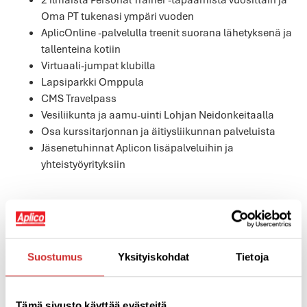
Oma PT tukenasi ympäri vuoden
AplicOnline -palvelulla treenit suorana lähetyksenä ja
tallenteina kotiin
Virtuaali-jumpat klubilla
Lapsiparkki Omppula
CMS Travelpass
Vesiliikunta ja aamu-uinti Lohjan Neidonkeitaalla
Osa kurssitarjonnan ja äitiysliikunnan palveluista
Jäsenetuhinnat Aplicon lisäpalveluihin ja
yhteistyöyrityksiin
Lue lisää eri jäsenyyksistä
täältä
. Tarjous on ostettavissa ja
näkyvissä verkkokaupassa 15.-16.8., mutta tutustu
vaihtoehtoihin jo nyt! Voit myös kirjoittaa meille
osoitteeseen
myynti@aplico.fi
tai soittaa 019 312 880.
Suostumus
Yksityiskohdat
Tietoja
Vastaamme mielellämme kaikkiin kysymyksiin ja
autamme valinnassa!
Tämä sivusto käyttää evästeitä