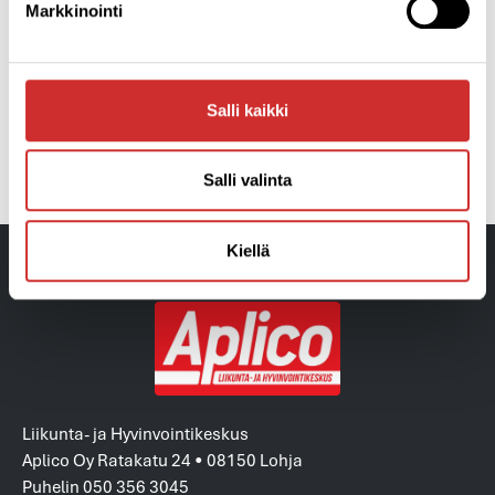
Markkinointi
Klikkaa Aplicon syksyn 2022 lukujärjestys auki ja
isommaksi
tästä
(pdf).
Salli kaikki
EDELLINEN
SEURAAVA
Aktiivinen Arki -kurssit alkavat 12.9. ja 14.11.
Aplicon webinaareista kipinää liikkumiseen!
Salli valinta
Kiellä
Liikunta- ja Hyvinvointikeskus
Aplico Oy Ratakatu 24 • 08150 Lohja
Puhelin 050 356 3045