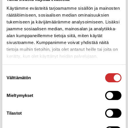
Käytämme evästeitä tarjoamamme sisällön ja mainosten
räätälöimiseen, sosiaalisen median ominaisuuksien
Tervetuloa hakemaan terveyttä, iloa ja hyvää oloa
tukemiseen ja kävijämäärämme analysoimiseen. Lisäksi
Liikunta- ja Hyvinvointikeskus Aplicosta!
jaamme sosiaalisen median, mainosalan ja analytiikka-
alan kumppaneillemme tietoja siitä, miten käytät
sivustoamme. Kumppanimme voivat yhdistää näitä
tietoja muihin tietoihin, joita olet antanut heille tai joita on
kerätty, kun olet käyttänyt heidän palvelujaan.
Suostumuksen
Välttämätön
valinta
Mieltymykset
Tilastot