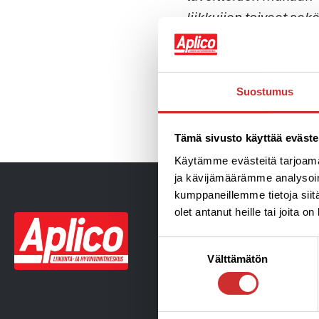
liikkujien toiveet se
Sari Kaaja 46v
EDELLINEN
Suostumus
Kikka
Tämä sivusto käyttää eväste
Käytämme evästeitä tarjoama
ja kävijämäärämme analysoim
kumppaneillemme tietoja siitä
olet antanut heille tai joita o
Suostumuksen
Välttämätön
valinta