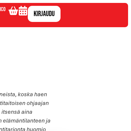
ico
Kirjaudu
nneista, koska haen
itaitoisen ohjaajan
 itsensä aina
an elämäntilanteen ja
ntitarjonta huomio