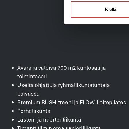
Kiellä
Avara ja valoisa 700 m2 kuntosali ja
toimintasali
Useita ohjattuja ryhmäliikuntatunteja
päivässä
Premium RUSH-treeni ja FLOW-Laitepilates
Perheliikunta
Lasten- ja nuortenliikunta
Timanttitiimin oma senioriliikunta