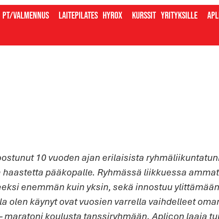
PT/valmennus
Laitepilates
Hyrox
Kurssit
Yrityksille
Apl
ostunut 10 vuoden ajan erilaisista ryhmäliikuntatu
ja haastetta pääkopalle. Ryhmässä liikkuessa ammatt
eksi enemmän kuin yksin, sekä innostuu ylittämään
illa olen käynyt ovat vuosien varrella vaihdelleet om
– maratoni koulusta tanssiryhmään. Aplicon laaja tu