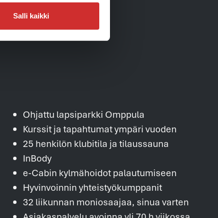
ntaehdot »
Salli kaikki
usehdot »
Ohjattu lapsiparkki Omppula
Kurssit ja tapahtumat ympäri vuoden
25 henkilön klubitila ja tilaussauna
InBody
e-Cabin kylmähoidot palautumiseen
Hyvinvoinnin yhteistyökumppanit
32 liikunnan moniosaajaa, sinua varten
Asiakaspalvelu avoinna yli 70 h viikossa