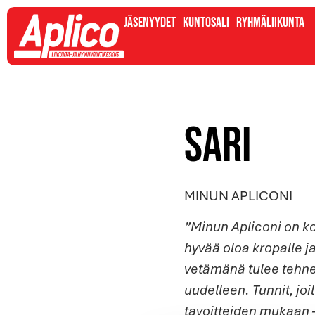
Jäsenyydet
Kuntosali
Ryhmäliikunta
Sari
MINUN APLICONI
”Minun Apliconi on ko
hyvää oloa kropalle 
vetämänä tulee tehne
uudelleen. Tunnit, jo
tavoitteiden mukaan 