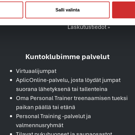
Tietosuojaseloste ja arvo
Salli valinta
Tilaus,-toimitus ja sopim
Laskutustiedot »
Kuntoklubimme palvelut
Virtuaalijumpat
AplicOnline-palvelu, josta löydät jumpat
suorana lähetyksenä tai tallenteina
Oma Personal Trainer treenaamisen tueksi
paikan päällä tai etänä
Personal Training -palvelut ja
valmennusryhmät
Tilavat pukuhuoneet ja saunaosastot