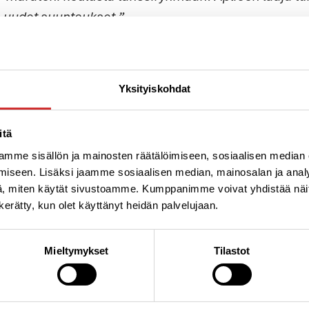
kä uudet suuntaukset.”
Yksityiskohdat
itä
mme sisällön ja mainosten räätälöimiseen, sosiaalisen median
iseen. Lisäksi jaamme sosiaalisen median, mainosalan ja analy
, miten käytät sivustoamme. Kumppanimme voivat yhdistää näitä t
n kerätty, kun olet käyttänyt heidän palvelujaan.
Liikunta- ja Hyvinvointike
Aplico Oy Ratakatu 24 • 
Mieltymykset
Tilastot
Puhelin 050 356 3045
info@aplico.fi
Y-tunnus: 1906043-3