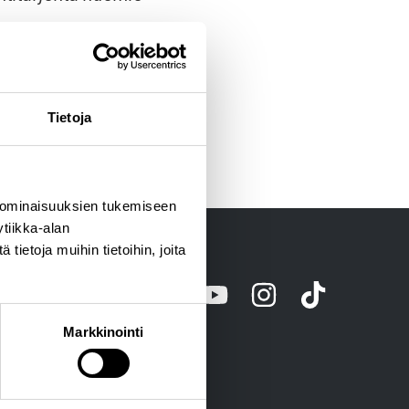
SEURAAVA
Tietoja
Antero ja Seija
 ominaisuuksien tukemiseen
tiikka-alan
ietoja muihin tietoihin, joita
skus
08150 Lohja
Markkinointi
Blogi