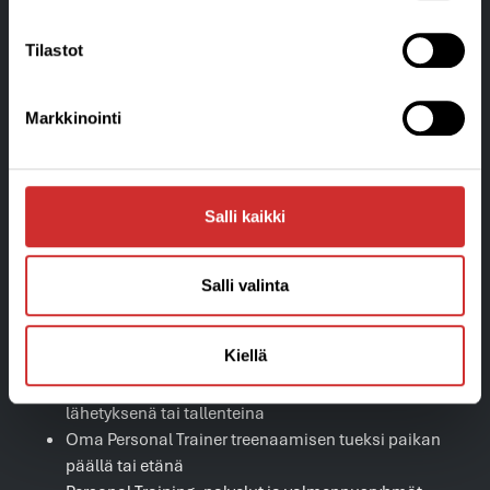
Tilastot
Markkinointi
Kuntoklubimme palvelut
Avara ja valoisa 700 m2 kuntosali ja toimintasali
Salli kaikki
Useita ohjattuja ryhmäliikuntatunteja päivässä
Premium RUSH-treeni ja FLOW-Laitepilates
Perheliikunta
Salli valinta
Lasten- ja nuortenliikunta
Timanttitiimin oma senioriliikunta
Kiellä
Virtuaalijumpat
AplicOnline-palvelu, josta löydät jumpat suorana
lähetyksenä tai tallenteina
Oma Personal Trainer treenaamisen tueksi paikan
päällä tai etänä