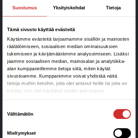
Suostumus
Yksityiskohdat
Tietoja
Tämä sivusto käyttää evästeitä
Käytämme evästeitä tarjoamamme sisällön ja mainosten
Liikunta- ja Hyvinvointikeskus
räätälöimiseen, sosiaalisen median ominaisuuksien
Aplico Oy Ratakatu 24 • 08150 Lohja
tukemiseen ja kävijämäärämme analysoimiseen. Lisäksi
Puhelin 050 356 3045
jaamme sosiaalisen median, mainosalan ja analytiikka-
info@aplico.fi
alan kumppaneillemme tietoja siitä, miten käytät
sivustoamme. Kumppanimme voivat yhdistää näitä
Y-tunnus: 1906043-3
tietoja muihin tietoihin, joita olet antanut heille tai joita on
Tietosuojaseloste ja arvontaehdot »
kerätty, kun olet käyttänyt heidän palvelujaan.
Tilaus,-toimitus ja sopimusehdot »
Laskutustiedot »
Suostumuksen
Välttämätön
valinta
Blogi
Mieltymykset