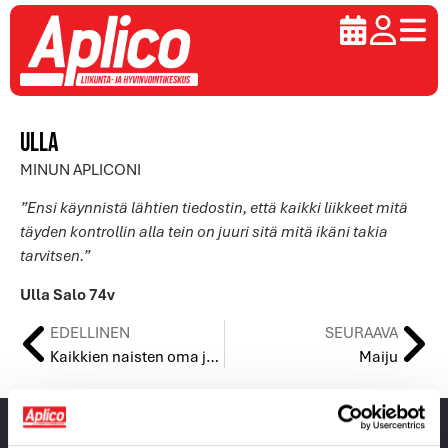
Ulla
MINUN APLICONI
”Ensi käynnistä lähtien tiedostin, että kaikki liikkeet mitä
täyden kontrollin alla tein on juuri sitä mitä ikäni takia
tarvitsen.”
Ulla Salo 74v
EDELLINEN
SEURAAVA
Kaikkien naisten oma jumppa & luento naistenpäivänä 8.3.
Maiju