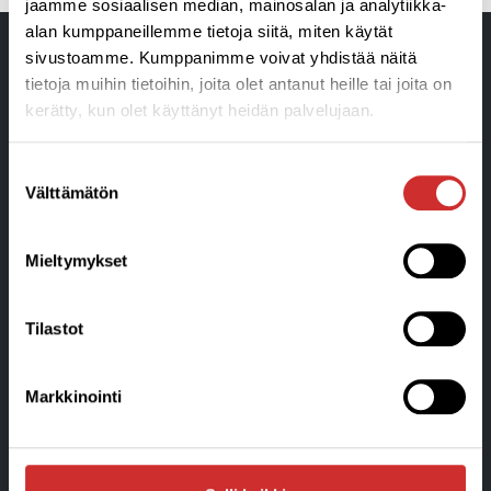
jaamme sosiaalisen median, mainosalan ja analytiikka-
alan kumppaneillemme tietoja siitä, miten käytät
sivustoamme. Kumppanimme voivat yhdistää näitä
tietoja muihin tietoihin, joita olet antanut heille tai joita on
kerätty, kun olet käyttänyt heidän palvelujaan.
Suostumuksen
Välttämätön
valinta
Liikunta- ja Hyvinvointikeskus
Aplico Oy Ratakatu 24 • 08150 Lohja
Mieltymykset
Puhelin 050 356 3045
info@aplico.fi
Tilastot
Y-tunnus: 1906043-3
Tietosuojaseloste ja arvontaehdot »
Tilaus,-toimitus ja sopimusehdot »
Markkinointi
Laskutustiedot »