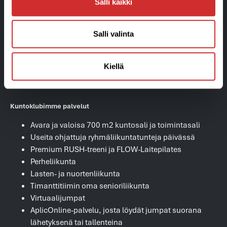
Salli kaikki
Blogi
Salli valinta
Kiellä
Kuntoklubimme palvelut
Avara ja valoisa 700 m2 kuntosali ja toimintasali
Useita ohjattuja ryhmäliikuntatunteja päivässä
Premium RUSH-treeni ja FLOW-Laitepilates
Perheliikunta
Lasten- ja nuortenliikunta
Timanttitiimin oma senioriliikunta
Virtuaalijumpat
AplicOnline-palvelu, josta löydät jumpat suorana
lähetyksenä tai tallenteina