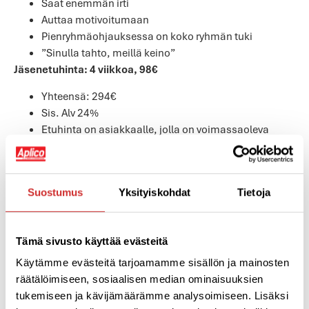
Saat enemmän irti
Auttaa motivoitumaan
Pienryhmäohjauksessa on koko ryhmän tuki
”Sinulla tahto, meillä keino”
Jäsenetuhinta: 4 viikkoa, 98€
Yhteensä: 294€
Sis. Alv 24%
Etuhinta on asiakkaalle, jolla on voimassaoleva
jäsenyys Aplicossa. Ko. hinta on valmennuksen
maksu, joka tulee jäsenmaksusi lisäksi.
Hinta muut: 4 viikkoa, 177€
Suostumus
Yksityiskohdat
Tietoja
Yhteensä: 531€
Sis. Alv 24%
Hinta sisältää Aplicon kuntosalin ja ryhmäliikunnan
Tämä sivusto käyttää evästeitä
käytön valmennuksen ajaksi.
Käytämme evästeitä tarjoamamme sisällön ja mainosten
EDELLINEN
SEURAAVA
räätälöimiseen, sosiaalisen median ominaisuuksien
Jäsentiedote 1/2020 -tervetuloa liikunnallinen uusi vuosi!
Sinustako aktiivisempi? Seuraava EU projekti -Let’s be active alkaa 25.2.
tukemiseen ja kävijämäärämme analysoimiseen. Lisäksi