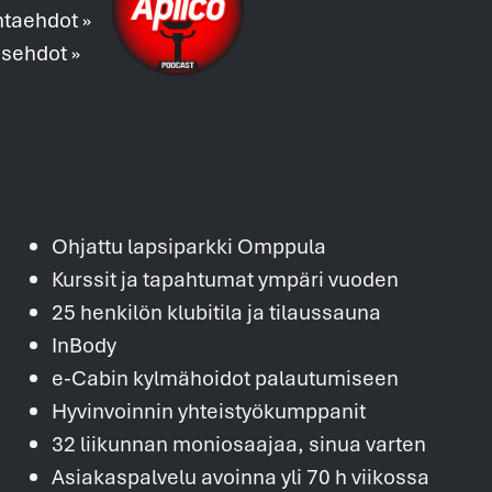
ntaehdot »
usehdot »
Ohjattu lapsiparkki Omppula
Kurssit ja tapahtumat ympäri vuoden
25 henkilön klubitila ja tilaussauna
InBody
e-Cabin kylmähoidot palautumiseen
Hyvinvoinnin yhteistyökumppanit
32 liikunnan moniosaajaa, sinua varten
Asiakaspalvelu avoinna yli 70 h viikossa