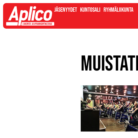
Jäsenyydet
Kuntosali
Ryhmäliikunta
Muistat