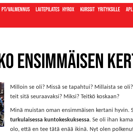
PT/valmennus
Laitepilates
Hyrox
Kurssit
Yrityksille
Apl
ko ensimmäisen ker
Milloin se oli? Missä se tapahtui? Millaista se oli
teit sitä seuraavaksi? Miksi? Teitkö koskaan?
Minä muistan oman ensimmäisen kertani hyvin. S
turkulaisessa kuntokeskuksessa
. Se oli ihan kama
olo, että en tee tätä enää ikinä. Nyt olen polkenut