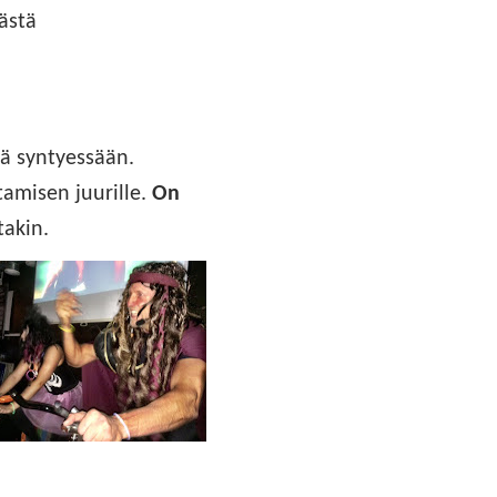
ästä
pä syntyessään.
tamisen juurille.
On
takin.