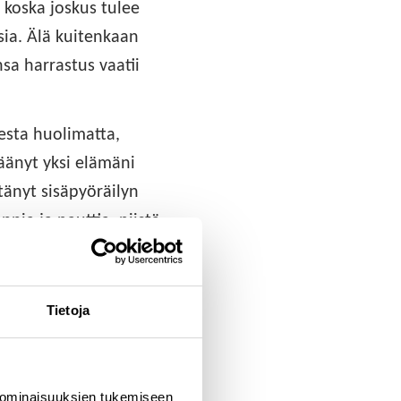
, koska joskus tulee
sia. Älä kuitenkaan
sa harrastus vaatii
esta huolimatta,
 jäänyt yksi elämäni
tänyt sisäpyöräilyn
ppia ja nauttia, niistä
ä jotain mahtavaa ja
Tietoja
 ominaisuuksien tukemiseen