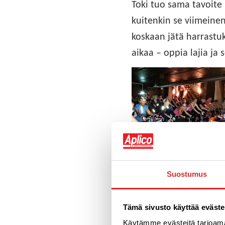
Toki tuo sama tavoite 
kuitenkin se viimeinen
koskaan jätä harrastu
aikaa – oppia lajia ja 
Suostumus
Rakastan sisäpyöräily
Tämä sivusto käyttää eväste
Käytämme evästeitä tarjoama