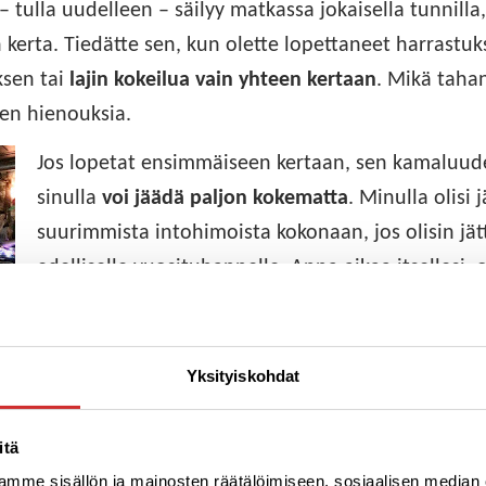
– tulla uudelleen – säilyy matkassa jokaisella tunnilla
 kerta. Tiedätte sen, kun olette lopettaneet harrastuk
ksen tai
lajin kokeilua vain yhteen kertaan
. Mikä tahan
sen hienouksia.
Jos lopetat ensimmäiseen kertaan, sen kamaluud
sinulla
voi jäädä paljon kokematta
. Minulla olisi
suurimmista intohimoista kokonaan, jos olisin jät
edelliselle vuosituhannelle. Anna aikaa itsellesi, o
epämukavuusalueen asioistakin. Sieltä voit löytä
kaunista.
Yksityiskohdat
ä.
itä
mme sisällön ja mainosten räätälöimiseen, sosiaalisen median