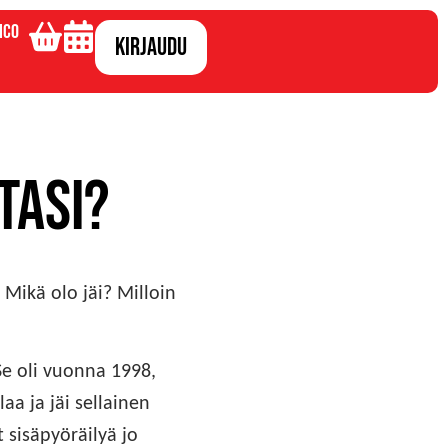
ico
Kirjaudu
tasi?
? Mikä olo jäi? Milloin
e oli vuonna 1998,
laa ja jäi sellainen
 sisäpyöräilyä jo