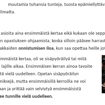
muutamia tuhansia tunteja, tuosta epämiellyttäv
limatta.
 asioita aina ensimmäistä kertaa eikä kukaan ole sep
en opastuksen ohjaamista, koska silloin pääsee harras
iakkaiden
onnistumisen iloa
, kun saa opettaa heille jo
mmäistä kertaa, oli se sisäpyöräilyä tai mitä
lajille aikaa. Ensimmäisen kerran ainoa tavoite
sitä vielä uudelleen. Opetan sisäpyöräilyn
niksejä, mutta ensimmäisillä kerroilla ne voi
an ja yrittää vain selviytyä ensimmäisistä
ee tunnille vielä uudelleen.