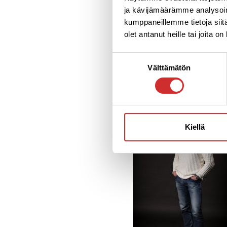
ja kävijämäärämme analysoim
Sami Hurme
kumppaneillemme tietoja siitä
olet antanut heille tai joita o
Liikunta -ja Hyvinvoint
Suostumuksen
www.aplico.fi
Välttämätön
valinta
019 312 880
Kiellä