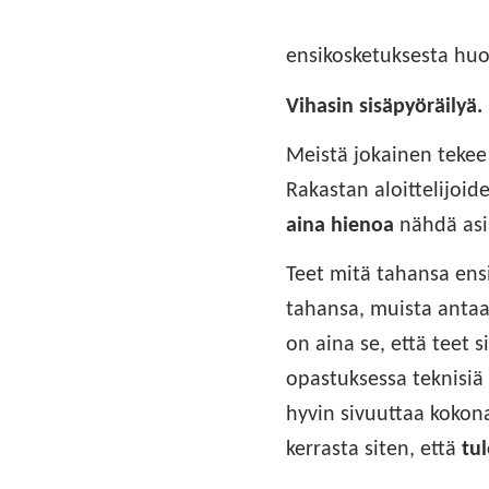
ensikosketuksesta huo
Vihasin sisäpyöräilyä.
Meistä jokainen tekee
Rakastan aloittelijoid
aina hienoa
nähdä as
Teet mitä tahansa ensi
tahansa, muista antaa 
on aina se, että teet 
opastuksessa teknisiä 
hyvin sivuuttaa kokona
kerrasta siten, että
tul