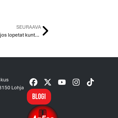
SEURAAVA
Mitä kehossasi tapahtuu, jos lopetat kuntoilun?
skus
08150 Lohja
Blogi