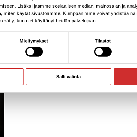
iseen. Lisäksi jaamme sosiaalisen median, mainosalan ja analy
, miten käytät sivustoamme. Kumppanimme voivat yhdistää näitä t
n kerätty, kun olet käyttänyt heidän palvelujaan.
ikeskus Aplico Oy
Mieltymykset
Tilastot
Salli valinta