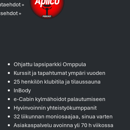
ntaehdot »
usehdot »
Ohjattu lapsiparkki Omppula
Kurssit ja tapahtumat ympäri vuoden
25 henkilön klubitila ja tilaussauna
InBody
e-Cabin kylmähoidot palautumiseen
Hyvinvoinnin yhteistyökumppanit
32 liikunnan moniosaajaa, sinua varten
Asiakaspalvelu avoinna yli 70 h viikossa