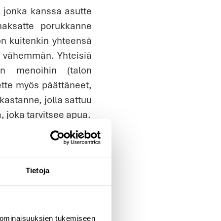
, jonka kanssa asutte
maksatte porukkanne
n kuitenkin yhteensä
a vähemmän. Yhteisiä
in menoihin (talon
ette myös päättäneet,
astanne, jolla sattuu
, joka tarvitsee apua.
n terveyssuositusten
kkuisi riittävästi tai
sisummasta menee
Tietoja
kausi. Se tarkoittaa
s sohvalta ja joudutte
 liikuntapaikoille ja
 ominaisuuksien tukemiseen