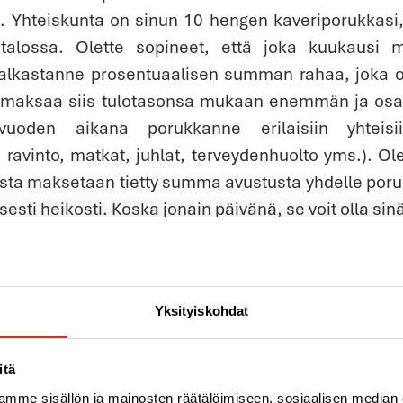
ki. Yhteiskunta on sinun 10 hengen kaveriporukkasi
alossa. Olette sopineet, että joka kuukausi 
alkastanne prosentuaalisen summan rahaa, joka o
 maksaa siis tulotasonsa mukaan enemmän ja os
vuoden aikana porukkanne erilaisiin yhteisi
ravinto, matkat, juhlat, terveydenhuolto yms.). Ol
asta maksetaan tietty summa avustusta yhdelle poruk
sti heikosti. Koska jonain päivänä, se voit olla sinä
 10 hengen porukastanne, joka liikkuu yleiste
usta tuntuisi, jos kaikki muut 9 kaveria eivät lii
ästä syystä teidän 1000 euron kuukau
Yksityiskohdat
ihin ja tuottavuuden menetyksiin 140 € joka kuu
Muut eivät vain yksinkertaisesti saa persettään ylö
ainaa kattamaan tarvittavat kulut. Mitä tekisit?
itä
oisesti motivoida muita liikkumaan viemällä heitä
mme sisällön ja mainosten räätälöimiseen, sosiaalisen median