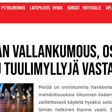
PT/valmennus
Laitepilates
Hyrox
Kurssit
Yrityksille
Apl
an vallankumous, os
u tuulimyllyjä vast
Meillä on onnistuneita hankkeita
mahdollisuuksia liikunnan lisääm
valitettavasti käytetä hyväksi sell
tämän hetkinen tilanne vaatii. 