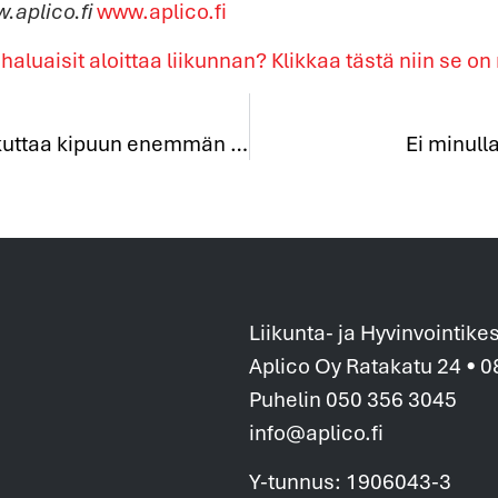
.aplico.fi
www.aplico.fi
 haluaisit aloittaa liikunnan?
Klikkaa tästä niin se on
Hyvä mieli voi vaikuttaa kipuun enemmän kuin särkylääkkee
Ei minulla
Liikunta- ja Hyvinvointike
Aplico Oy Ratakatu 24 • 
Puhelin 050 356 3045
info@aplico.fi
Y-tunnus: 1906043-3