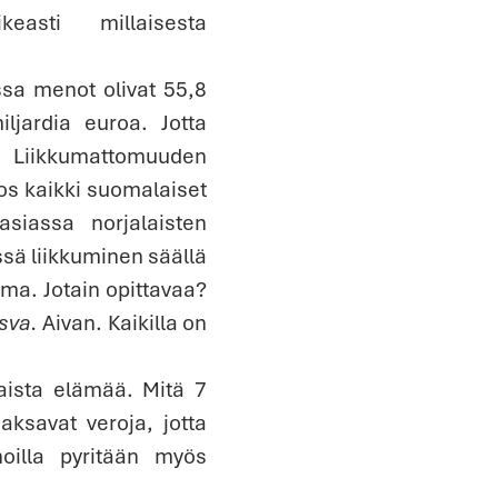
easti millaisesta
ssa menot olivat 55,8
iljardia euroa. Jotta
. Liikkumattomuuden
jos kaikki suomalaiset
easiassa norjalaisten
sä liikkuminen säällä
lma. Jotain opittavaa?
asva.
Aivan. Kaikilla on
aista elämää. Mitä 7
aksavat veroja, jotta
hoilla pyritään myös