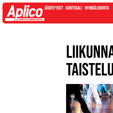
Jäsenyydet
Kuntosali
Ryhmäliikunta
Liikunn
Taistel