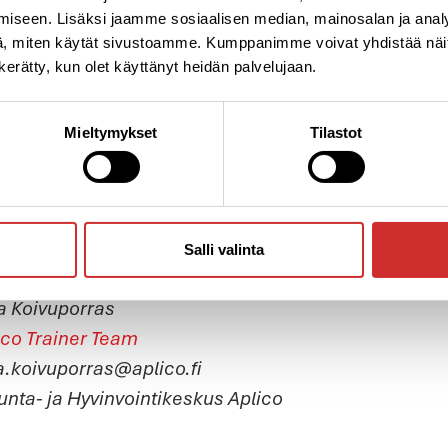
iseen. Lisäksi jaamme sosiaalisen median, mainosalan ja analy
umaan järkevästi? Ehkä kouluttautuisit liikunnanohj
, miten käytät sivustoamme. Kumppanimme voivat yhdistää näitä t
on erilaisia tapoja innostaa kavereitasi liikkuma
n kerätty, kun olet käyttänyt heidän palvelujaan.
n blogisarjan, jossa yrität ymmärtää heidän sielun
a? Jossa yrität kolauttaa heidän omaatuntoaan? Jos
Mieltymykset
Tilastot
sessa ongelmien suossa kahlaamme? Vai olisitko t
uullisiksi liikunnan harrastajiksi jo lapsena? Oli
unnasta iloa ja virtaa elämäänsä kuten sinä?
e jatka taisteluaan seuraavassa osassa.
Salli valinta
oittaja:
a Koivuporras
ico Trainer Team
a.koivuporras@aplico.fi
kunta- ja Hyvinvointikeskus Aplico