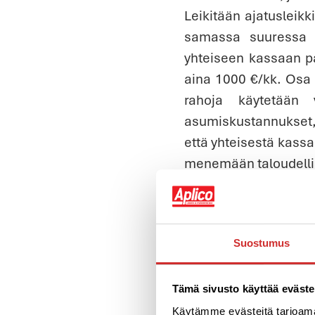
Leikitään ajatusleik
samassa suuressa t
yhteiseen kassaan p
aina 1000 €/kk. Osa
rahoja käytetään 
asumiskustannukset, 
että yhteisestä kass
menemään taloudellise
Satut olemaan ainoa
mukaisesti. Miltä sin
ollenkaan, ja t
Suostumus
terveydenhuoltokulu
vuodessa 1680 euroa. 
sen vuoksi ottamaan l
Tämä sivusto käyttää eväste
Yrittäisitkö epätoiv
Käytämme evästeitä tarjoama