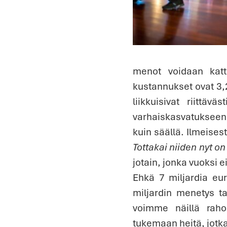
menot voidaan katt
kustannukset ovat 3,2
liikkuisivat riittäv
varhaiskasvatukseen 
kuin säällä. Ilmeises
Tottakai niiden nyt on
jotain, jonka vuoksi ei
Ehkä 7 miljardia eu
miljardin menetys ta
voimme näillä rahoi
tukemaan heitä, jotka