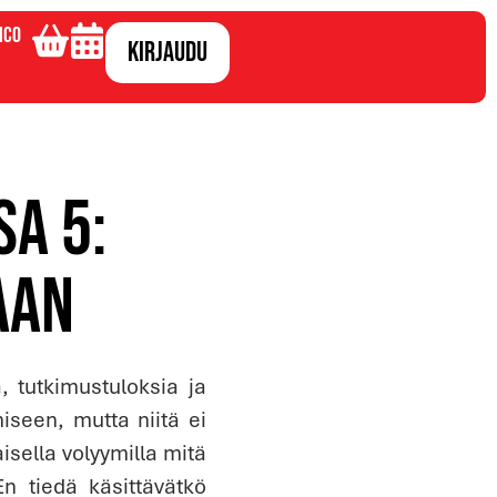
ico
Kirjaudu
a 5:
aan
, tutkimustuloksia ja
iseen, mutta niitä ei
aisella volyymilla mitä
En tiedä käsittävätkö