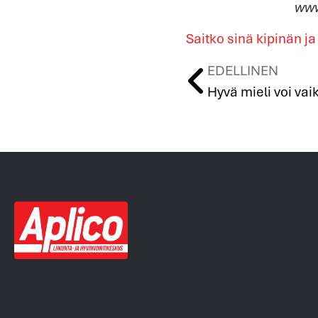
www
Saitko sinä kipinän ja
EDELLINEN