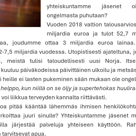
yhteiskuntamme jäsenet oik
ongelmasta puhutaan?
Vuoden 2018 valtion talousarvio
miljardia euroa ja tulot 52,7 m
aa, joudumme ottaa 3 miljardia euroa lainaa
-7,5 miljardia vuodessa. Utopistisesti ajateltuna, 
ästi, meistä tulisi taloudellisesti uusi Norja. Its
kuuluu päiväkodeissa päivittäinen ulkoilu ja metsäs
ti heille ei lasten pukeminen sään mukaan ole onge
 helppo, kun niillä on se öljy ja supertehokas huulir
 voi liikkua terveyden kannalta riittävästi.
roa pitää kääntää lähemmäs ihmisen henkilökoht
rkoittaa juuri sinulle? Yhteiskuntamme jäsenet m
lla järjestää palveluja yhteiseen käyttöön. Ra
 tarvitsevat apua.