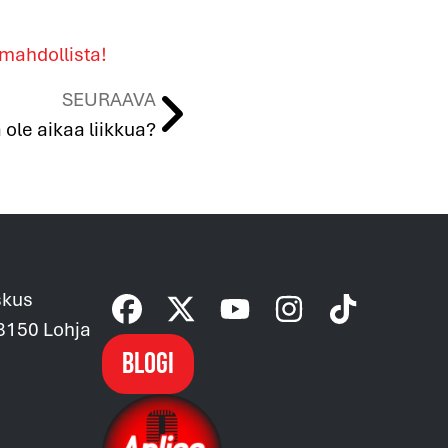
 mahdollista!
SEURAAVA
 ole aikaa liikkua?
skus
08150 Lohja
Blogi