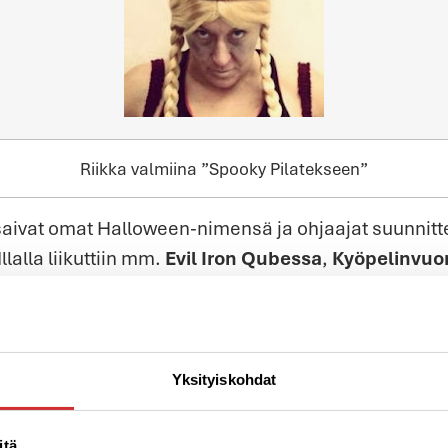
Riikka valmiina ”Spooky Pilatekseen”
saivat omat Halloween-nimensä ja ohjaajat suunnitt
llalla liikuttiin mm.
Evil Iron Qubessa
,
Kyöpelinvuor
itansseissa
. Kahdeksalla tunnilla nähtiin monia as
u palkittiin ja sen sai tänä vuonna
Outi Ikävalko-Kärk
Yksityiskohdat
itä