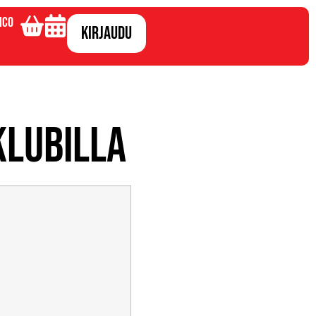
ico
Kirjaudu
klubilla