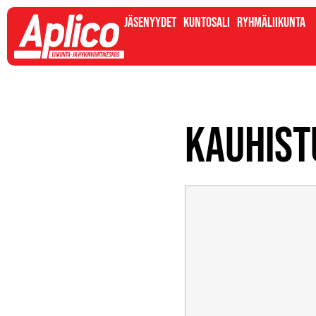
Jäsenyydet
Kuntosali
Ryhmäliikunta
Kauhist