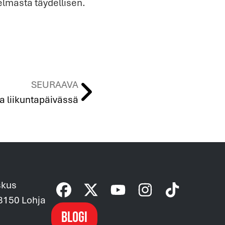
elmasta täydellisen.
SEURAAVA
a liikuntapäivässä
skus
08150 Lohja
Blogi