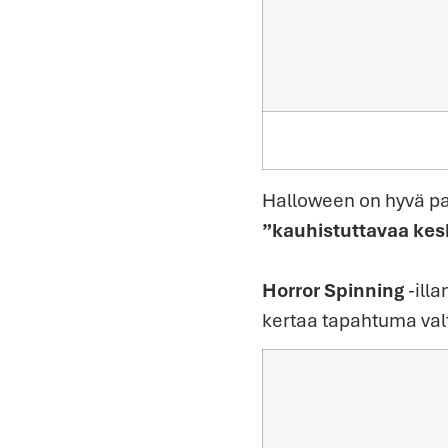
Halloween on hyvä pai
”kauhistuttavaa kes
Horror Spinning
-illa
kertaa tapahtuma valt