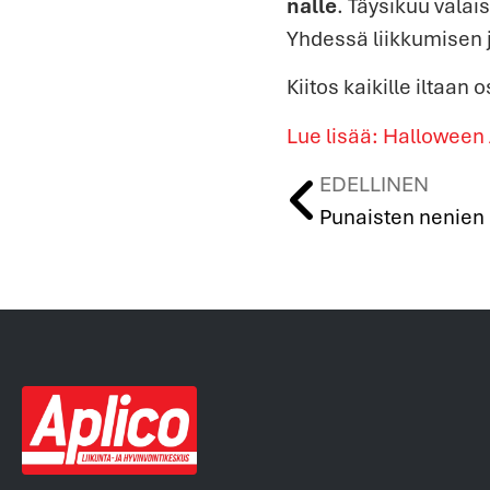
nalle
. Täysikuu vala
Yhdessä liikkumisen 
Kiitos kaikille iltaan
Lue lisää: Halloween
EDELLINEN
Punaisten nenien