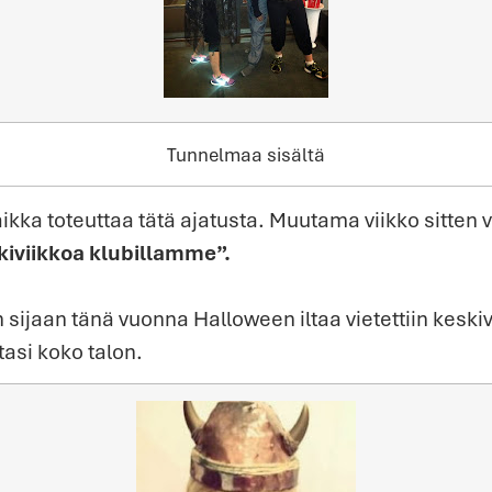
Tunnelmaa sisältä
kka toteuttaa tätä ajatusta. Muutama viikko sitten vi
kiviikkoa klubillamme”.
n sijaan tänä vuonna Halloween iltaa vietettiin keski
asi koko talon.