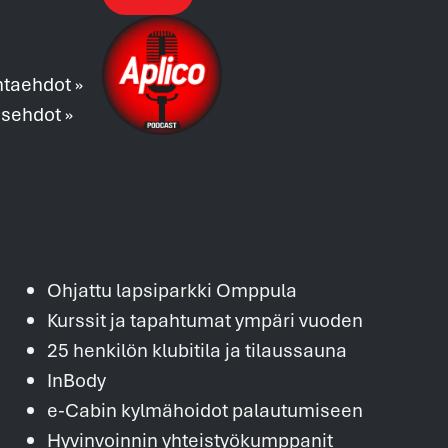
ntaehdot »
usehdot »
Ohjattu lapsiparkki Omppula
Kurssit ja tapahtumat ympäri vuoden
25 henkilön klubitila ja tilaussauna
InBody
e-Cabin kylmähoidot palautumiseen
Hyvinvoinnin yhteistyökumppanit