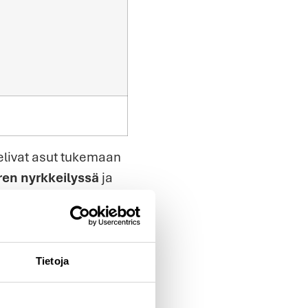
elivat asut tukemaan
en nyrkkeilyssä
ja
uja myös asiakaiden
i
mahtavalla zombie-
Tietoja