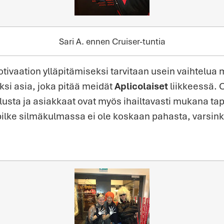
Sari A. ennen Cruiser-tuntia
otivaation ylläpitämiseksi tarvitaan usein vaihtelua
yksi asia, joka pitää meidät
Aplicolaiset
liikkeessä. 
telusta ja asiakkaat ovat myös ihailtavasti mukana t
pilke silmäkulmassa ei ole koskaan pahasta, varsin