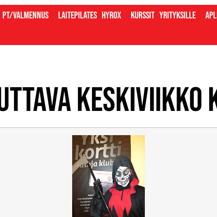
PT/valmennus
Laitepilates
Hyrox
Kurssit
Yrityksille
Apl
uttava keskiviikko 