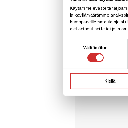
Käytämme evästeitä tarjoama
ja kävijämäärämme analysoim
kumppaneillemme tietoja siitä
olet antanut heille tai joita o
Suostumuksen
Välttämätön
valinta
Kiellä