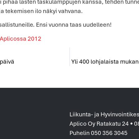
isi pihaa lasten taskulamppujen kanssa, tehden tunn
ja tekemisen ilo näkyi vahvana.
 osallistuneille. Ensi vuonna taas uudelleen!
 Aplicossa 2012
 päivä
Yli 400 lohjalaista mukan
Liikunta- ja Hyvinvointike
Aplico Oy Ratakatu 24 • 
Puhelin 050 356 3045