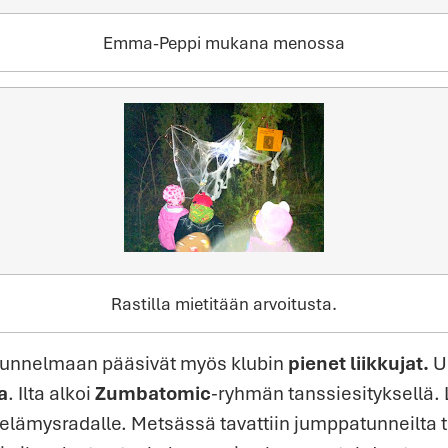
Emma-Peppi mukana menossa
Rastilla mietitään arvoitusta.
tunnelmaan pääsivät myös klubin
pienet liikkujat.
Ul
a
. Ilta alkoi
Zumbatomic
-ryhmän tanssiesityksellä.
elämysradalle. Metsässä tavattiin jumppatunneilta 