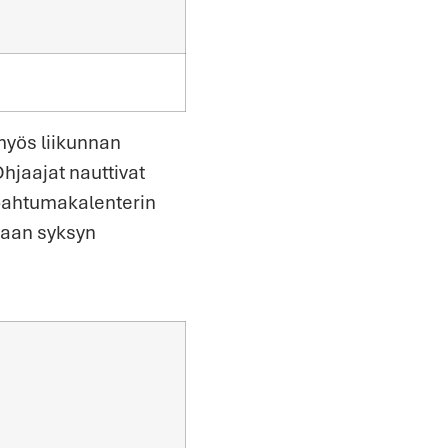
 myös liikunnan
Ohjaajat nauttivat
apahtumakalenterin
kaan syksyn