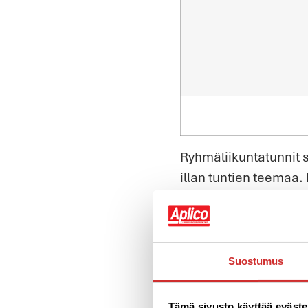
Ryhmäliikuntatunnit 
illan tuntien teemaa. I
Kauhistuttavissa par
päällä. Illan paras as
asulla.
Suostumus
Tämä sivusto käyttää eväste