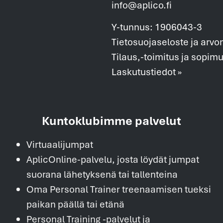
info@aplico.fi
Y-tunnus: 1906043-3
Tietosuojaseloste ja arvo
Tilaus,-toimitus ja sopim
Laskutustiedot »
Kuntoklubimme palvelut
Virtuaalijumpat
AplicOnline-palvelu, josta löydät jumpat
suorana lähetyksenä tai tallenteina
Oma Personal Trainer treenaamisen tueksi
paikan päällä tai etänä
Personal Training -palvelut ja