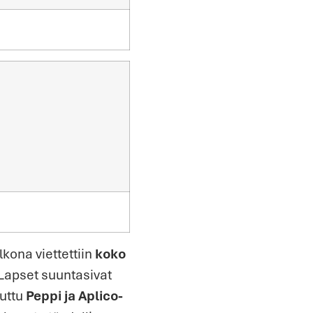
kona viettettiin
koko
 Lapset suuntasivat
tuttu
Peppi ja Aplico-