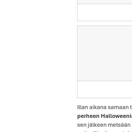
Illan aikana samaan 
perheen Halloweeni
sen jälkeen metsään 