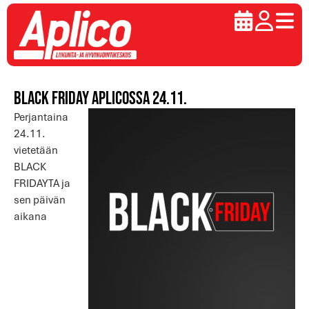
Black Friday Aplicossa 24.11.
Perjantaina
24.11.
vietetään
BLACK
FRIDAYTA ja
sen päivän
aikana