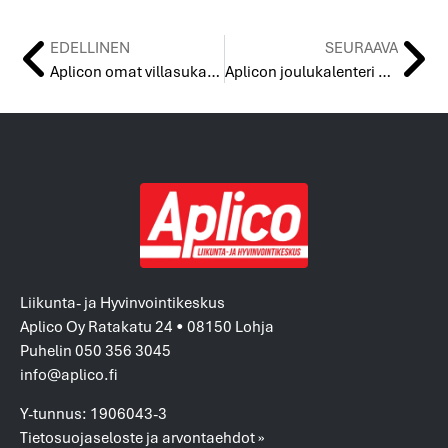
EDELLINEN
SEURAAVA
Aplicon omat villasukat – tilaa ohje itsellesi tästä!
Aplicon joulukalenteri on avattu!
Liikunta- ja Hyvinvointikeskus
Aplico Oy Ratakatu 24 • 08150 Lohja
Puhelin 050 356 3045
info@aplico.fi
Y-tunnus: 1906043-3
Tietosuojaseloste ja arvontaehdot »