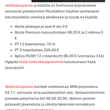
verkkokaupassa
ja klubilla on huimassa tarjouksessa
seuraavat palvelumme! Muistathan käyttää vanhenevat
liikuntasetelisi ostoksia tehdessäsi ja tuoda ne klubille.
Aloita jäsenyys ja saat 6 vko 0 €
Aloita Premium tarjoushintaan 99,00 € ja 2 viikkoa 0
€
PT 12 treenikertaa -10 %
PT 3 treenikertaa 259,00 €
Aplico RUSH 12 x treenikortti 96,00 € (voimassa 3 kk)
Hyppää
tästä verkkokauppaamme
tutustumaan lisää
tarjouksiin!
Verkkokaupassa
tuotteet ostettavissa VAIN perjantaina
24.11. aamusta aina puoleenyöhön asti. Vastaanottomme
palvelee perjantaina klo 09:00-20:00. Aplicon jäsenet
pääsevät jäsenetuna jo viikolla tekemään ennakkoon