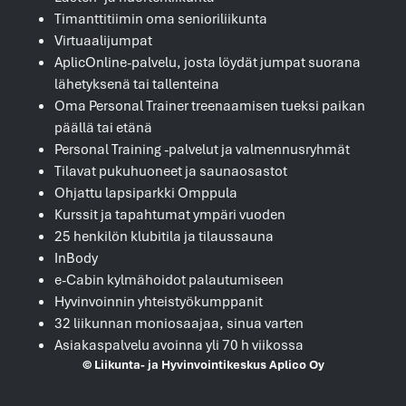
Timanttitiimin oma senioriliikunta
Virtuaalijumpat
AplicOnline-palvelu, josta löydät jumpat suorana
lähetyksenä tai tallenteina
Oma Personal Trainer treenaamisen tueksi paikan
päällä tai etänä
Personal Training -palvelut ja valmennusryhmät
Tilavat pukuhuoneet ja saunaosastot
Ohjattu lapsiparkki Omppula
Kurssit ja tapahtumat ympäri vuoden
25 henkilön klubitila ja tilaussauna
InBody
e-Cabin kylmähoidot palautumiseen
Hyvinvoinnin yhteistyökumppanit
32 liikunnan moniosaajaa, sinua varten
Asiakaspalvelu avoinna yli 70 h viikossa
© Liikunta- ja Hyvinvointikeskus Aplico Oy