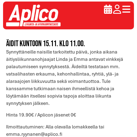
Äidit Kuntoon 15.11. klo 11.00.
Synnyttäneille naisille tarkoitettu päivä, jonka aikana
äitiysliikunnanohjaajat Linda ja Emma antavat vinkkejä
palautumiseen synnytyksestä. Äideiltä testataan mm.
vatsalihasten erkauma, kehonhallintaa, ryhtiä, ylä- ja
alaraajojen liikkuvuutta sekä voimantuottoa. Tule
kanssamme tutkimaan naisen ihmeellistä kehoa ja
löytämään itsellesi sopivia tapoja aloittaa liikunta
synnytyksen jälkeen.
Hinta 19.90€ / Aplicon jäsenet 0€
Ilmoittautuminen: Alla olevalla lomakkeella tai
emma.ryynanen@aplico.fi