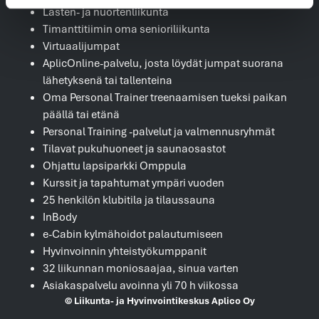
Lasten- ja nuortenliikunta
Timanttitiimin oma senioriliikunta
Virtuaalijumpat
AplicOnline-palvelu, josta löydät jumpat suorana
lähetyksenä tai tallenteina
Oma Personal Trainer treenaamisen tueksi paikan
päällä tai etänä
Personal Training -palvelut ja valmennusryhmät
Tilavat pukuhuoneet ja saunaosastot
Ohjattu lapsiparkki Omppula
Kurssit ja tapahtumat ympäri vuoden
25 henkilön klubitila ja tilaussauna
InBody
e-Cabin kylmähoidot palautumiseen
Hyvinvoinnin yhteistyökumppanit
32 liikunnan moniosaajaa, sinua varten
Asiakaspalvelu avoinna yli 70 h viikossa
© Liikunta- ja Hyvinvointikeskus Aplico Oy