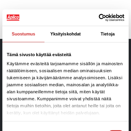
EDELLINEN
SEURAAVA
Valtakunnallinen liikuntaviikko 24.-30.9.
9 months -kurssi raskaana oleville 24.10.-14.11.18
Suostumus
Yksityiskohdat
Tietoja
Tämä sivusto käyttää evästeitä
Käytämme evästeitä tarjoamamme sisällön ja mainosten
räätälöimiseen, sosiaalisen median ominaisuuksien
tukemiseen ja kävijämäärämme analysoimiseen. Lisäksi
jaamme sosiaalisen median, mainosalan ja analytiikka-
alan kumppaneillemme tietoja siitä, miten käytät
Liikunta- ja Hyvinvointikeskus
sivustoamme. Kumppanimme voivat yhdistää näitä
Aplico Oy Ratakatu 24 • 08150 Lohja
tietoja muihin tietoihin, joita olet antanut heille tai joita on
Puhelin 050 356 3045
kerätty, kun olet käyttänyt heidän palvelujaan.
info@aplico.fi
Y-tunnus: 1906043-3
Suostumuksen