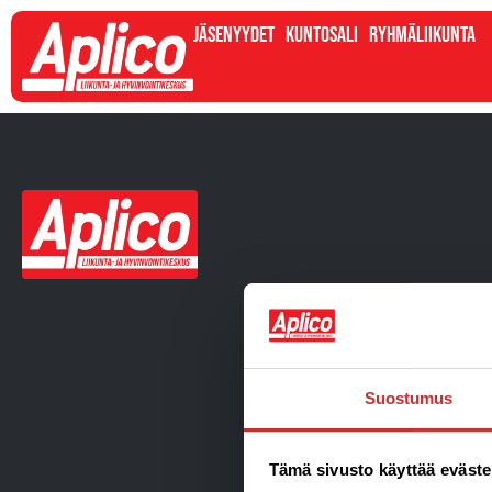
Jäsenyydet
Kuntosali
Ryhmäliikunta
Suostumus
Tämä sivusto käyttää eväste