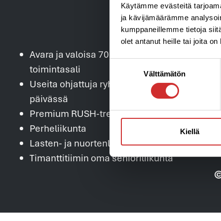
Käytämme evästeitä tarjoama
ja kävijämäärämme analysoim
kumppaneillemme tietoja siitä
olet antanut heille tai joita o
Avara ja valoisa 700 m2 kuntosali ja
Suostumuksen
toimintasali
Välttämätön
valinta
Useita ohjattuja ryhmäliikuntatunteja
päivässä
Premium RUSH-treeni ja FLOW-Laitepilates
Perheliikunta
Kiellä
Lasten- ja nuortenliikunta
Timanttitiimin oma senioriliikunta
©