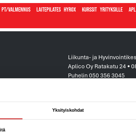
PT/valmennus
Laitepilates
Hyrox
Kurssit
Yrityksille
Apl
Liikunta- ja Hyvinvointike
Aplico Oy Ratakatu 24 • 
Puhelin 050 356 3045
info@aplico.fi
Y-tunnus: 1906043-3
Tietosuojaseloste ja arvo
Yksityiskohdat
Tilaus,-toimitus ja sopim
Laskutustiedot »
itä