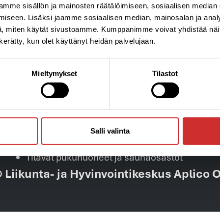
mme sisällön ja mainosten räätälöimiseen, sosiaalisen median
iseen. Lisäksi jaamme sosiaalisen median, mainosalan ja analy
Kuntoklubimme palvelut
, miten käytät sivustoamme. Kumppanimme voivat yhdistää näitä t
n kerätty, kun olet käyttänyt heidän palvelujaan.
Virtuaalijumpat
AplicOnline-palvelu, josta löydät jumpat
Mieltymykset
Tilastot
suorana lähetyksenä tai tallenteina
Oma Personal Trainer treenaamisen tueksi
paikan päällä tai etänä
Personal Training -palvelut ja
Salli valinta
valmennusryhmät
Tilavat pukuhuoneet ja saunaosastot
 Liikunta- ja Hyvinvointikeskus Aplico 