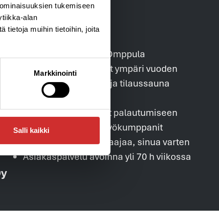
 ominaisuuksien tukemiseen
tiikka-alan
ietoja muihin tietoihin, joita
Ohjattu lapsiparkki Omppula
Kurssit ja tapahtumat ympäri vuoden
Markkinointi
25 henkilön klubitila ja tilaussauna
InBody
e-Cabin kylmähoidot palautumiseen
Hyvinvoinnin yhteistyökumppanit
Salli kaikki
32 liikunnan moniosaajaa, sinua varten
Asiakaspalvelu avoinna yli 70 h viikossa
Oy