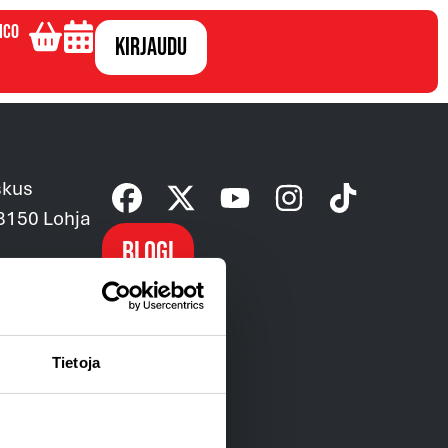
ico
Kirjaudu
skus
08150 Lohja
Blogi
ntaehdot »
Tietoja
usehdot »