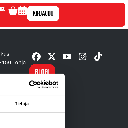
ico
Kirjaudu
skus
08150 Lohja
Blogi
ntaehdot »
Tietoja
usehdot »