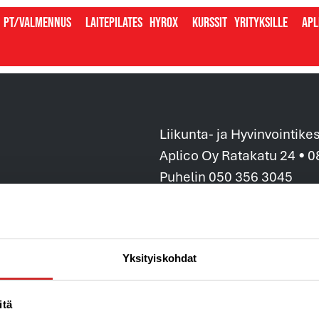
PT/valmennus
Laitepilates
Hyrox
Kurssit
Yrityksille
Apl
Liikunta- ja Hyvinvointike
Aplico Oy Ratakatu 24 • 
Puhelin 050 356 3045
info@aplico.fi
Y-tunnus: 1906043-3
Tietosuojaseloste ja arvo
Yksityiskohdat
Tilaus,-toimitus ja sopim
Laskutustiedot »
itä