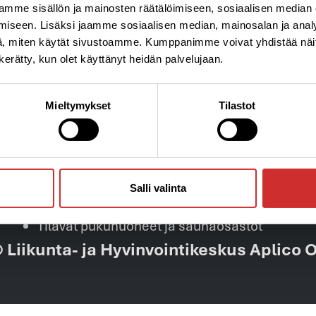
mme sisällön ja mainosten räätälöimiseen, sosiaalisen median
iseen. Lisäksi jaamme sosiaalisen median, mainosalan ja analy
Kuntoklubimme palvelut
, miten käytät sivustoamme. Kumppanimme voivat yhdistää näitä t
n kerätty, kun olet käyttänyt heidän palvelujaan.
Virtuaalijumpat
AplicOnline-palvelu, josta löydät jumpat
Mieltymykset
Tilastot
suorana lähetyksenä tai tallenteina
Oma Personal Trainer treenaamisen tueksi
paikan päällä tai etänä
Personal Training -palvelut ja
Salli valinta
valmennusryhmät
Tilavat pukuhuoneet ja saunaosastot
 Liikunta- ja Hyvinvointikeskus Aplico 