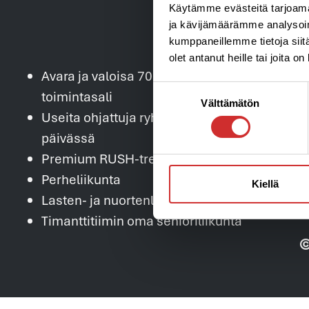
Käytämme evästeitä tarjoama
ja kävijämäärämme analysoim
kumppaneillemme tietoja siitä
olet antanut heille tai joita o
Avara ja valoisa 700 m2 kuntosali ja
Suostumuksen
toimintasali
Välttämätön
valinta
Useita ohjattuja ryhmäliikuntatunteja
päivässä
Premium RUSH-treeni ja FLOW-Laitepilates
Perheliikunta
Kiellä
Lasten- ja nuortenliikunta
Timanttitiimin oma senioriliikunta
©