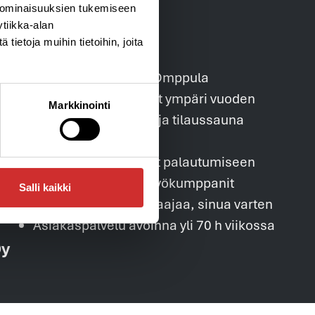
 ominaisuuksien tukemiseen
tiikka-alan
ietoja muihin tietoihin, joita
Ohjattu lapsiparkki Omppula
Kurssit ja tapahtumat ympäri vuoden
Markkinointi
25 henkilön klubitila ja tilaussauna
InBody
e-Cabin kylmähoidot palautumiseen
Hyvinvoinnin yhteistyökumppanit
Salli kaikki
32 liikunnan moniosaajaa, sinua varten
Asiakaspalvelu avoinna yli 70 h viikossa
Oy