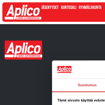
Jäsenyydet
Kuntosali
Ryhmäliikunta
Suostumus
Tämä sivusto käyttää eväste