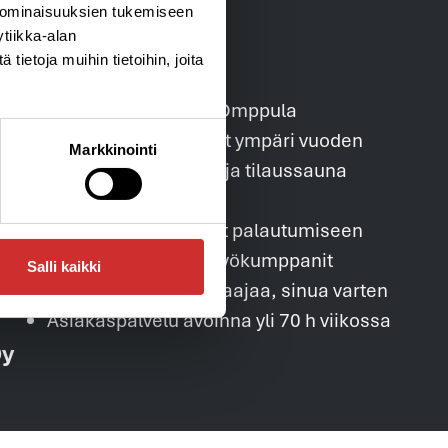
 ominaisuuksien tukemiseen
tiikka-alan
ietoja muihin tietoihin, joita
Ohjattu lapsiparkki Omppula
Kurssit ja tapahtumat ympäri vuoden
Markkinointi
25 henkilön klubitila ja tilaussauna
InBody
e-Cabin kylmähoidot palautumiseen
Hyvinvoinnin yhteistyökumppanit
Salli kaikki
32 liikunnan moniosaajaa, sinua varten
Asiakaspalvelu avoinna yli 70 h viikossa
Oy