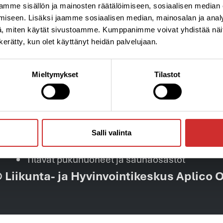
mme sisällön ja mainosten räätälöimiseen, sosiaalisen median
iseen. Lisäksi jaamme sosiaalisen median, mainosalan ja analy
Kuntoklubimme palvelut
, miten käytät sivustoamme. Kumppanimme voivat yhdistää näitä t
n kerätty, kun olet käyttänyt heidän palvelujaan.
Virtuaalijumpat
AplicOnline-palvelu, josta löydät jumpat
Mieltymykset
Tilastot
suorana lähetyksenä tai tallenteina
Oma Personal Trainer treenaamisen tueksi
paikan päällä tai etänä
Personal Training -palvelut ja
Salli valinta
valmennusryhmät
Tilavat pukuhuoneet ja saunaosastot
 Liikunta- ja Hyvinvointikeskus Aplico 