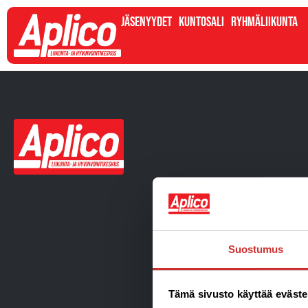
Jäsenyydet
Kuntosali
Ryhmäliikunta
Suostumus
Tämä sivusto käyttää eväste