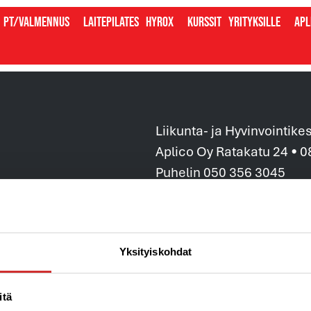
PT/valmennus
Laitepilates
Hyrox
Kurssit
Yrityksille
Apl
Liikunta- ja Hyvinvointike
Aplico Oy Ratakatu 24 • 
Puhelin 050 356 3045
info@aplico.fi
Y-tunnus: 1906043-3
Tietosuojaseloste ja arvo
Yksityiskohdat
Tilaus,-toimitus ja sopim
Laskutustiedot »
itä