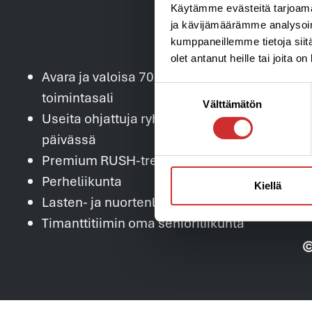
Käytämme evästeitä tarjoama
ja kävijämäärämme analysoim
kumppaneillemme tietoja siitä
olet antanut heille tai joita o
Avara ja valoisa 700 m2 kuntosali ja
Suostumuksen
toimintasali
Välttämätön
valinta
Useita ohjattuja ryhmäliikuntatunteja
päivässä
Premium RUSH-treeni ja FLOW-Laitepilates
Perheliikunta
Kiellä
Lasten- ja nuortenliikunta
Timanttitiimin oma senioriliikunta
©