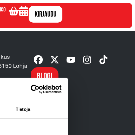
ico
Kirjaudu
skus
08150 Lohja
Blogi
ntaehdot »
Tietoja
usehdot »