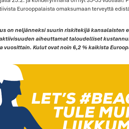
iivista Eurooppalaista omaksumaan terveyttä edistä
us on neljänneksi suurin riskitekijä kansalaisten 
naktiivisuuden aiheuttamat taloudelliset kustann
a vuosittain. Kulut ovat noin 6,2 % kaikista Euro