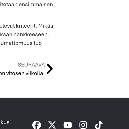
loitetaan ensimmäisen
evat kriteerit. Mikäli
mukaan hankkeeseen.
liikkumattomuus tuo
SEURAAVA
n vitosen viikolla!
skus