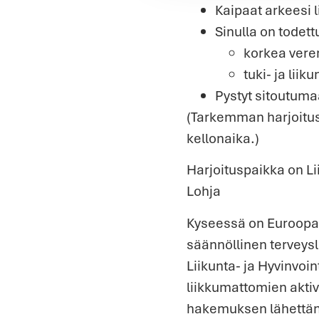
Kaipaat arkeesi l
Sinulla on todett
korkea veren
tuki- ja liik
Pystyt sitoutum
(Tarkemman harjoituso
kellonaika.)
Harjoituspaikka on Li
Lohja
Kyseessä on Euroopan 
säännölli­nen terveys
Liikunta- ja Hyvinvo
liikkumattomien aktiv
hakemuksen lähettäne