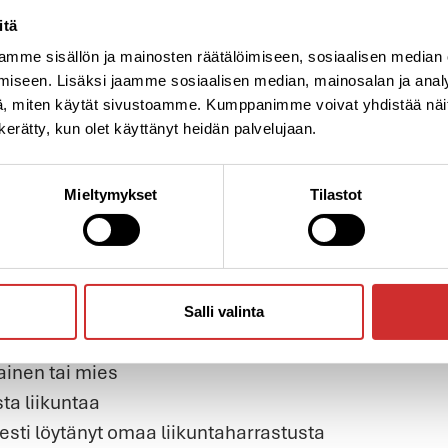
peActiven myöntämät kunniakirjat
merkiksi projekti
itä
laisten hyvin voinnin sanansaattajina.
mme sisällön ja mainosten räätälöimiseen, sosiaalisen median
ksi onnistuja näiden ihmisten joukossa?
iseen. Lisäksi jaamme sosiaalisen median, mainosalan ja analy
, miten käytät sivustoamme. Kumppanimme voivat yhdistää näitä t
ttä ja parempaa oloa? Haluaisitko, että liikunta olis
n kerätty, kun olet käyttänyt heidän palvelujaan.
-vuotias ja aktiivinen liikunta ei juuri nyt ole osa
 myös alla oleviin kysymyksiin, on Sinulla mahdolli
Mieltymykset
Tilastot
 Sinut liikkumaan. Ryhmä alkaa tiistaina 25.2. ja ke
kä liikunnanohjaajan että ryhmäsi yhteensä 2-4 kerta
Salli valinta
ainen tai mies
sta liikuntaa
esti löytänyt omaa liikuntaharrastusta