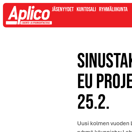
Jäsenyydet
Kuntosali
Ryhmäliikunta
Sinusta
EU proje
25.2.
Uusi kolmen vuoden L
ryhmä käynnistyy Lohj