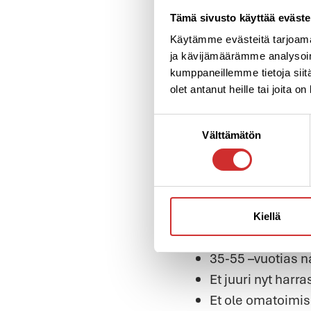
saavat
EU:n ja Euro
Tämä sivusto käyttää eväste
osuudestaan Eurooppa
Käytämme evästeitä tarjoama
Haluatko sinä olla y
ja kävijämäärämme analysoim
kumppaneillemme tietoja siitä
Kaipaatko lisää virey
olet antanut heille tai joita o
arkeasi? Oletko 35–55
Suostumuksen
Mikäli vastaat KYLLÄ
Välttämätön
valinta
ryhmään, mikä aktivoi
Joka viikko tapaat se
hakukriteereistä alta.
Kiellä
Kuka voi hakea:
35-55 –vuotias n
Et juuri nyt harra
Et ole omatoimis