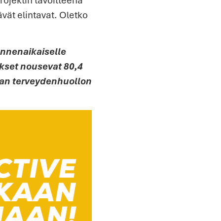
vät elintavat. Oletko
ennenaikaiselle
ukset nousevat 80,4
opan terveydenhuollon