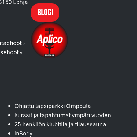
08150 Lohja
Blogi
ntaehdot »
usehdot »
Ohjattu lapsiparkki Omppula
Kurssit ja tapahtumat ympäri vuoden
25 henkilön klubitila ja tilaussauna
InBody