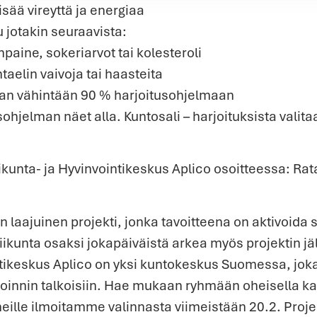
isää vireyttä ja energiaa
u jotakin seuraavista:
paine, sokeriarvot tai kolesteroli
untaelin vaivoja tai haasteita
aan vähintään 90 % harjoitusohjelmaan
hjelman näet alla. Kuntosali – harjoituksista valita
ikunta- ja Hyvinvointikeskus Aplico osoitteessa: Ra
laajuinen projekti, jonka tavoitteena on aktivoida
liikunta osaksi jokapäiväistä arkea myös projektin jä
intikeskus Aplico on yksi kuntokeskus Suomessa, jo
oinnin talkoisiin. Hae mukaan ryhmään oheisella kaa
ille ilmoitamme valinnasta viimeistään 20.2. Projek