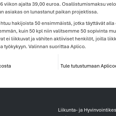
o 6 viikon ajalta 39,00 euroa. Osallistumismaksu ve
n asiakas on lunastanut paikan projektissa.
uu hakijoista 50 ensimmäistä, jotka täyttävät alla ol
emmän, kuin 50 kpl niin valitsemme 50 sopivinta 
at ei liikkuvat ja vähiten aktiiviset henkilöt, joilla 
ja työkykyyn. Valinnan suorittaa Aplico.
costa
Tule tutustumaan Aplicoo
Liikunta- ja Hyvinvointike