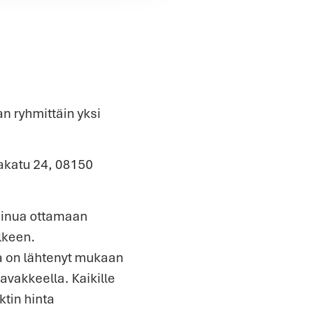
an ryhmittäin yksi
takatu 24, 08150
 sinua ottamaan
lkeen.
ka on lähtenyt mukaan
vakkeella. Kaikille
tin hinta