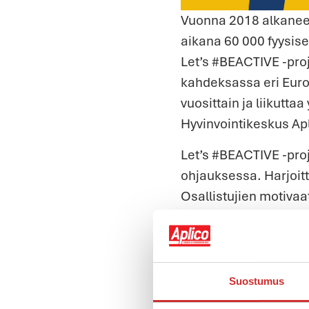
Vuonna 2018 alkane
aikana 60 000 fyysise
Let’s #BEACTIVE -pro
kahdeksassa eri Eur
vuosittain ja liikutta
Hyvinvointikeskus Apl
Let’s #BEACTIVE -pro
ohjauksessa. Harjoitt
Osallistujien motivaa
on motivoida osallist
loppu elämäksi.
Projekti on jatkoa SK
Suostumus
ikääntyminen”
A Good