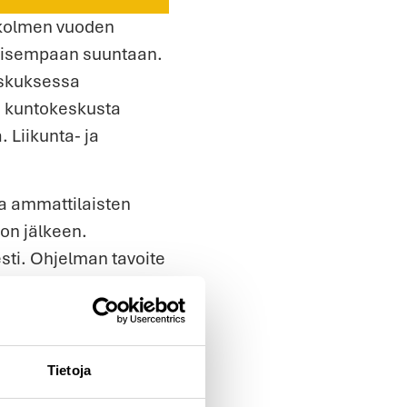
 kolmen vuoden
iivisempaan suuntaan.
eskuksessa
 kuntokeskusta
 Liikunta- ja
a ammattilaisten
on jälkeen.
sti. Ohjelman tavoite
veelliset elämäntavat
tiivinen
Tietoja
keskukset ja ohjaajat