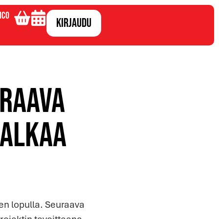
ico
Kirjaudu
uraava
e alkaa
en lopulla. Seuraava
rojektin tavoitteena