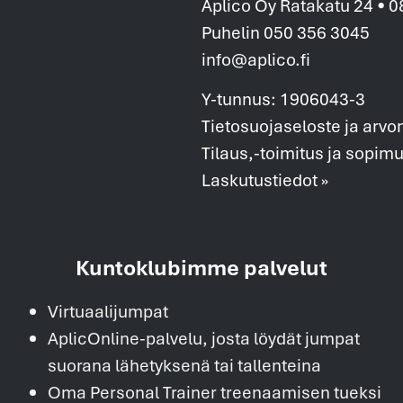
Aplico Oy Ratakatu 24 • 
Puhelin 050 356 3045
info@aplico.fi
Y-tunnus: 1906043-3
Tietosuojaseloste ja arvo
Tilaus,-toimitus ja sopim
Laskutustiedot »
Kuntoklubimme palvelut
Virtuaalijumpat
AplicOnline-palvelu, josta löydät jumpat
suorana lähetyksenä tai tallenteina
Oma Personal Trainer treenaamisen tueksi