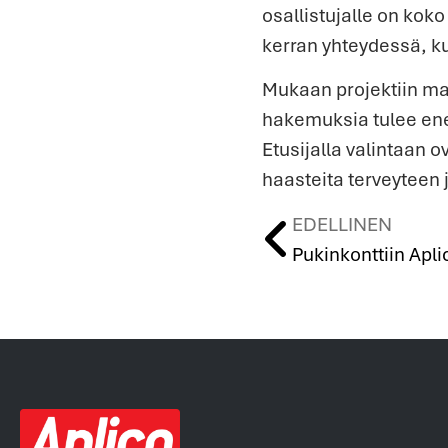
osallistujalle on kok
kerran yhteydessä, ku
Mukaan projektiin maht
hakemuksia tulee en
Etusijalla valintaan ov
haasteita terveyteen 
EDELLINEN
Pukinkonttiin Apli