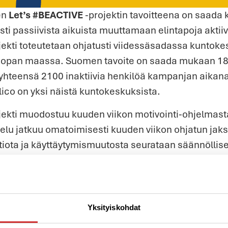
en
Let’s #BEACTIVE
-projektin tavoitteena on saada
sti passiivista aikuista muuttamaan elintapoja akt
jekti toteutetaan ohjatusti viidessäsadassa kuntok
oopan maassa. Suomen tavoite on saada mukaan 18
a yhteensä 2100 inaktiivia henkilöä kampanjan aikana.
ico on yksi näistä kuntokeskuksista.
jekti muodostuu kuuden viikon motivointi-ohjelmast
elu jatkuu omatoimisesti kuuden viikon ohjatun jaks
tiota ja käyttäytymismuutosta seurataan säännöllise
ujat ottamaan käyttöön ohjelman kautta esitellyt ter
Y:n ja Europe Activen edelliseen EU hankkeeseen “Ak
Yksityiskohdat
 Practice Guide for PAHA (Eng).
Osallistujat, kunto