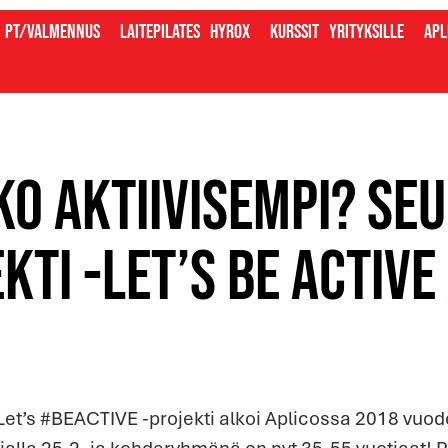
PT/valmennus
Laitepilates
Hyrox
Kurssit
Yrityksille
Apl
ko aktiivisempi? Se
kti -Let’s be activ
et’s #BEACTIVE -projekti alkoi Aplicossa 2018 vuod
alla 25.2. ja kohderyhmänä on nyt 35-55 vuotiaat! P