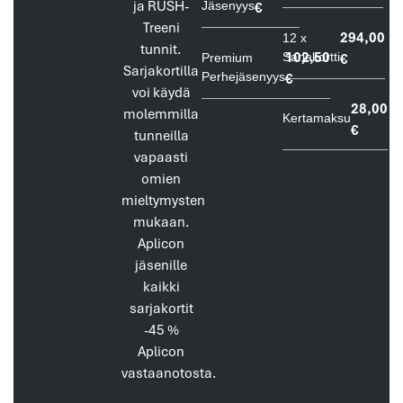
ja RUSH-
Jäsenyys
€
Treeni
294,00
12 x
tunnit.
102,50
Sarjakortti
€
Premium
Sarjakortilla
Perhejäsenyys
€
voi käydä
28,00
molemmilla
Kertamaksu
€
tunneilla
vapaasti
omien
mieltymysten
mukaan.
Aplicon
jäsenille
kaikki
sarjakortit
-45 %
Aplicon
vastaanotosta.