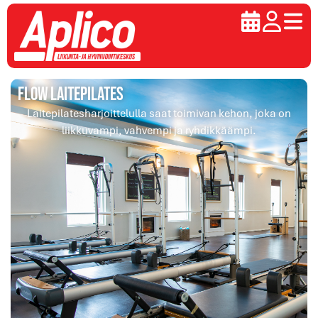
Flow laitepilates
Laitepilatesharjoittelulla saat toimivan kehon, joka on
liikkuvampi, vahvempi ja ryhdikkäämpi.