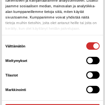
tukemiseen ja kävijämäärämme analysoimiseen. Lisäksi
LUE LISÄÄ KURSSEISTA
jaamme sosiaalisen median, mainosalan ja analytiikka-
alan kumppaneillemme tietoja siitä, miten käytät
sivustoamme. Kumppanimme voivat yhdistää näitä
tietoja muihin tietoihin, joita olet antanut heille tai joita on
kerätty, kun olet käyttänyt heidän palvelujaan.
Suostumuksen
aloittajan opas laitepilatekseen
Välttämätön
valinta
Käytännön vinkkejä ja ohjeita
Mieltymykset
laitepilatesharjoittelun aloittamiseen
lataa tästä
Tilastot
Markkinointi