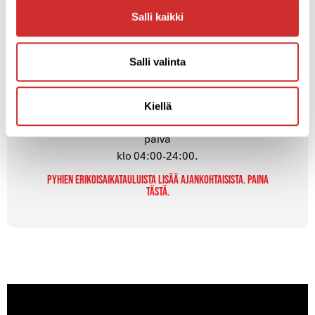
Salli kaikki
Vastaanoton aukiolot
ma-pe 09:00-20:15
Salli valinta
la 09:00-13:00
su 17:00-20:00
Kiellä
Avainkortilla/QR-koodilla kuntoilet ja saunot joka
päivä
klo 04:00-24:00.
Pyhien erikoisaikatauluista lisää ajankohtaisista. paina
tästä.