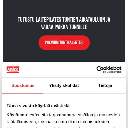
tutustu laitepilates tuntien aikatauluun ja
varaa paikka tunnille
premium tuntikalenteri
Suostumus
Yksityiskohdat
Tietoja
Laitepilates Starttikurssi
Tämä sivusto käyttää evästeitä
ohjausta ja opastusta lajin pariin matalalla kynnyksellä
Käytämme evästeitä tarjoamamme sisällön ja mainosten
räätälöimiseen, sosiaalisen median ominaisuuksien