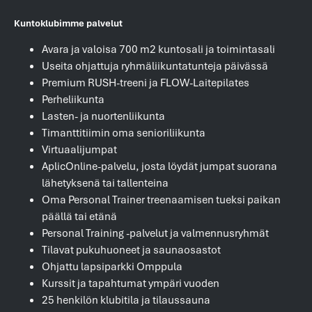
Kuntoklubimme palvelut
Avara ja valoisa 700 m2 kuntosali ja toimintasali
Useita ohjattuja ryhmäliikuntatunteja päivässä
Premium RUSH-treeni ja FLOW-Laitepilates
Perheliikunta
Lasten- ja nuortenliikunta
Timanttitiimin oma senioriliikunta
Virtuaalijumpat
AplicOnline-palvelu, josta löydät jumpat suorana
lähetyksenä tai tallenteina
Oma Personal Trainer treenaamisen tueksi paikan
päällä tai etänä
Personal Training -palvelut ja valmennusryhmät
Tilavat pukuhuoneet ja saunaosastot
Ohjattu lapsiparkki Omppula
Kurssit ja tapahtumat ympäri vuoden
25 henkilön klubitila ja tilaussauna