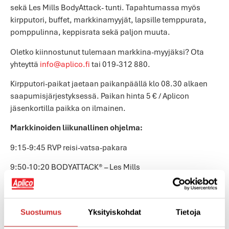
sekä Les Mills BodyAttack- tunti. Tapahtumassa myös
kirpputori, buffet, markkinamyyjät, lapsille temppurata,
pomppulinna, keppisrata sekä paljon muuta.
Oletko kiinnostunut tulemaan markkina-myyjäksi? Ota
yhteyttä
info@aplico.fi
tai 019-312 880.
Kirpputori-paikat jaetaan paikanpäällä klo 08.30 alkaen
saapumisjärjestyksessä. Paikan hinta 5 € / Aplicon
jäsenkortilla paikka on ilmainen.
Markkinoiden liikunallinen ohjelma:
9:15-9:45 RVP reisi-vatsa-pakara
9:50-10:20 BODYATTACK® – Les Mills
10:30-11:00 Vaunutreeni
10:30-10:50 Aplico trainer teamin vinkit kehonhuoltoon
Suostumus
Yksityiskohdat
Tietoja
11:00-11:30 Mölyapinat esiintyvät