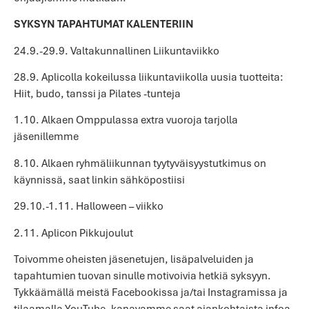
SYKSYN TAPAHTUMAT KALENTERIIN
24.9.-29.9. Valtakunnallinen Liikuntaviikko
28.9. Aplicolla kokeilussa liikuntaviikolla uusia tuotteita:
Hiit, budo, tanssi ja Pilates -tunteja
1.10. Alkaen Omppulassa extra vuoroja tarjolla
jäsenillemme
8.10. Alkaen ryhmäliikunnan tyytyväisyystutkimus on
käynnissä, saat linkin sähköpostiisi
29.10.-1.11. Halloween – viikko
2.11. Aplicon Pikkujoulut
Toivomme oheisten jäsenetujen, lisäpalveluiden ja
tapahtumien tuovan sinulle motivoivia hetkiä syksyyn.
Tykkäämällä meistä Facebookissa ja/tai Instagramissa ja
tilaamalla YouTube -kanavamme saat ajankohtaista infoa