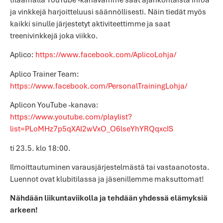
ja vinkkejä harjoitteluusi säännöllisesti. Näin tiedät myös
kaikki sinulle järjestetyt aktiviteettimme ja saat
treenivinkkejä joka viikko.
Aplico:
https://www.facebook.com/AplicoLohja/
Aplico Trainer Team:
https://www.facebook.com/PersonalTrainingLohja/
Aplicon YouTube -kanava:
https://www.youtube.com/playlist?
list=PLoMHz7p5qXAI2wVxO_O6lseYhYRQqxcIS
ti 23.5. klo 18:00.
Ilmoittautuminen varausjärjestelmästä tai vastaanotosta.
Luennot ovat klubitilassa ja jäsenillemme maksuttomat!
Nähdään liikuntaviikolla ja tehdään yhdessä elämyksiä
arkeen!