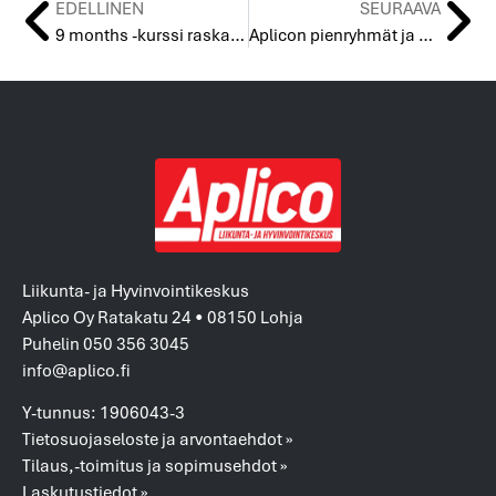
EDELLINEN
SEURAAVA
9 months -kurssi raskaana oleville 24.10.-14.11.18
Aplicon pienryhmät ja kurssit syksyllä
Liikunta- ja Hyvinvointikeskus
Aplico Oy Ratakatu 24 • 08150 Lohja
Puhelin 050 356 3045
info@aplico.fi
Y-tunnus: 1906043-3
Tietosuojaseloste ja arvontaehdot »
Tilaus,-toimitus ja sopimusehdot »
Laskutustiedot »