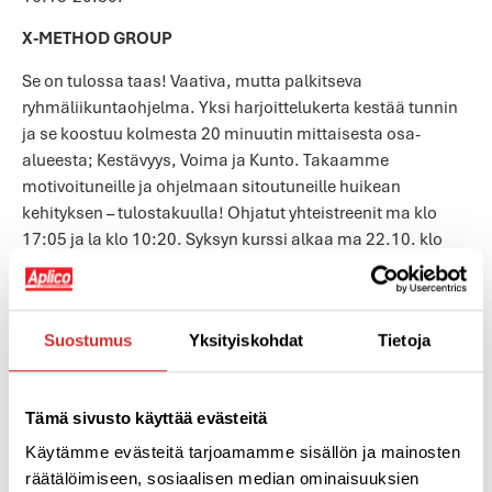
X-METHOD GROUP
Se on tulossa taas! Vaativa, mutta palkitseva
ryhmäliikuntaohjelma. Yksi harjoittelukerta kestää tunnin
ja se koostuu kolmesta 20 minuutin mittaisesta osa-
alueesta; Kestävyys, Voima ja Kunto. Takaamme
motivoituneille ja ohjelmaan sitoutuneille huikean
kehityksen – tulostakuulla! Ohjatut yhteistreenit ma klo
17:05 ja la klo 10:20. Syksyn kurssi alkaa ma 22.10. klo
17:05. Ohjaajina: Jussi Huttunen ja Jutta Österberg-Hurme.
Pienryhmän jäsenetuhinta: 79 euroa ja hinta ei-jäsenet:
249 euroa.
Suostumus
Yksityiskohdat
Tietoja
TULOKSIA TREENIIN HYVÄLLÄ SYÖMISELLÄ
Tule kuuntelemaan miten saat tehostettua omaa
Tämä sivusto käyttää evästeitä
treenaamistasi ravinnon osalta. Tehokkaat treenit
Käytämme evästeitä tarjoamamme sisällön ja mainosten
tarvitsevat tuekseen lepoa ja hyvän syömisen. Kurssi pitää
räätälöimiseen, sosiaalisen median ominaisuuksien