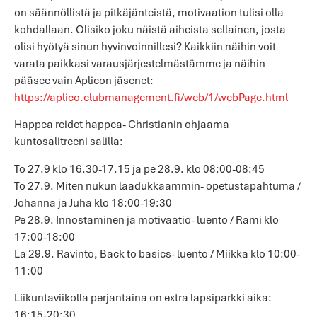
on säännöllistä ja pitkäjänteistä, motivaation tulisi olla
kohdallaan. Olisiko joku näistä aiheista sellainen, josta
olisi hyötyä sinun hyvinvoinnillesi? Kaikkiin näihin voit
varata paikkasi varausjärjestelmästämme ja näihin
pääsee vain Aplicon jäsenet:
https://aplico.clubmanagement.fi/web/1/webPage.html
Happea reidet happea- Christianin ohjaama
kuntosalitreeni salilla:
To 27.9 klo 16.30-17.15 ja pe 28.9. klo 08:00-08:45
To 27.9. Miten nukun laadukkaammin- opetustapahtuma /
Johanna ja Juha klo 18:00-19:30
Pe 28.9. Innostaminen ja motivaatio- luento / Rami klo
17:00-18:00
La 29.9. Ravinto, Back to basics- luento / Miikka klo 10:00-
11:00
Liikuntaviikolla perjantaina on extra lapsiparkki aika:
16:15-20:30.