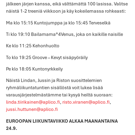
jälkeen järjen kanssa, eikä välttämättä 100 lasissa. Valitse
näistä 1-2 treeniä viikkoon ja käy kokeilemassa rohkeasti:
Ma klo 15:15 Kuntojumppa ja klo 15:45 Terveselkä
Ti klo 19:10 Bailamama®4Venus, joka on kaikille naisille
Ke klo 11:25 Kehonhuolto
To klo 19:25 Groove – Kevyt sisäpyöräily
Pe klo 18:05 Kuntonyrkkeily
Näistä Lindan, Jussin ja Riston suosittelemien
ryhmäliikuntatuntien sisällöstä voit lukea lisää
varausjärjestelmästämme tai kysyä heiltä suoraan:
linda.tiirikainen@aplico.fi
,
risto.viranen@aplico.fi
,
jussi.huttunen@aplico.fi
EUROOPAN LIIKUNTAVIIKKO ALKAA MAANANTAINA
24.9.