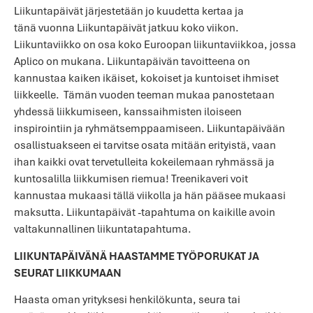
Liikuntapäivät järjestetään jo kuudetta kertaa ja
tänä vuonna Liikuntapäivät jatkuu koko viikon.
Liikuntaviikko on osa koko Euroopan liikuntaviikkoa, jossa
Aplico on mukana. Liikuntapäivän tavoitteena on
kannustaa kaiken ikäiset, kokoiset ja kuntoiset ihmiset
liikkeelle. Tämän vuoden teeman mukaa panostetaan
yhdessä liikkumiseen, kanssaihmisten iloiseen
inspirointiin ja ryhmätsemppaamiseen. Liikuntapäivään
osallistuakseen ei tarvitse osata mitään erityistä, vaan
ihan kaikki ovat tervetulleita kokeilemaan ryhmässä ja
kuntosalilla liikkumisen riemua! Treenikaveri voit
kannustaa mukaasi tällä viikolla ja hän pääsee mukaasi
maksutta. Liikuntapäivät -tapahtuma on kaikille avoin
valtakunnallinen liikuntatapahtuma.
LIIKUNTAPÄIVÄNÄ HAASTAMME TYÖPORUKAT JA
SEURAT LIIKKUMAAN
Haasta oman yrityksesi henkilökunta, seura tai