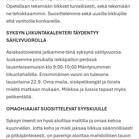
Opetellaan tekemään liikkeet turvallisesti, sekä tekemään
ne tehokkaammin. Suosittelemme sekä uusille liikkujille
että vanhoille konkareille.
SYKSYN LIIKUNTAKALENTERI TÄYDENTYY
SÄHLYVUOROLLA
Asiakastoiveista jatkamme tänä syksynä sählyvuoroa.
Juoksemme porukalla reikäpallon perässä
lauantaiaamuisin klo 9:00-10:00 Mäntynummen
liikuntahallilla. Ensimmäinen vuoro on tulevana
lauantaina 22.9. Oma maila, sisäpelikengät ja iloista
mieltä matkaan mukaan. Miikkaa ja Jussia tapaat myös
pelikentällä.
OMAOHJAAJAT SUOSITTELEVAT SYYSKUULLE
Syksyn treenit on hyvä aloittaa maltilla ja omaa kehoa
kuunnellen. Jotta keho ja mieli jaksaa liikkua säännöllisesti
ja pitkäjänteisesti, on parempi aloittaa mahdollisen tauon