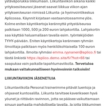
ystäväporukka liikkumaan. Liikuntaviikon aikana kaikki
yrityksesi/seurasi jäsenet saavat liikkua viikon ajan
yrityksen/seuran nimissä Liikunta- ja hyvinvointikeskus
Aplicossa. Käynnit kirjataan vastaanotossamme ylös.
Kolme eniten käyntikertoja kerännyttä yritystä/seuraa
palkitaan 1000, 500 ja 200 euron lahjakortilla. Lahjakortin
saa käyttää haluamallaan tavalla esim. työntekijöiden
TYHY-päivään. Eniten käyntikertoja keränneen ryhmän
ilmoittaja palkitaan myös henkilökohtaisella 100 euron
lahjakortilla. Ilmoita ryhmäsi
emma.ryynanen@aplico.fi
tai
tästä linkistä
https://aplico.demo.site/fi/?hot=66
tai
saapukaa vain paikalle tapahtumaviikolla.
T
ervetuloa
mukaan valtakunnalliseen hyvinvoinnin talkoisiin!
LIIKUNTAVIIKON JÄSENETUJA
Liikuntaviikolla Personal trainerimme pitävät luentoja ja
ohjaavat kuntosalilla. Liikunta tarvitsee kaverikseen hyvä
yöunet ja riittävän ravinnon, jotta se pääsee vaikuttamaan
sinuun parhaalla mahdollisella tavalla. Ja jotta liikkuminen