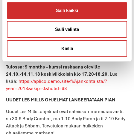
alaraajojen liikkuvuutta sekä voimantuottoa. Tule
kanssamme tutkimaan naisen ihmeellistä kehoa ja
Salli kaikki
löytämään itsellesi sopivia tapoja aloittaa liikunta
synnytyksen jälkeen. Hinta 19,90 euroa / Aplicon jäsenet 0
euroa.
Salli valinta
Ilmoittaudu mukaan:
https://aplico.demo.site/fi/Ajankohtaista/?
Kiellä
year=2018&skip=0&hotid=67
Tulossa:
9 months – kurssi raskaana oleville
24.10.-14.11.18 keskiviikkoisin klo 17.20-18.20.
Lue
lisää:
https://aplico.demo.site/fi/Ajankohtaista/?
year=2018&skip=0&hotid=68
UUDET LES MILLS OHJELMAT LANSEERATAAN PIAN
Uudet Les Mills -ohjelmat ovat saleissamme seuraavasti:
su 30.9 Body Combat, ma 1.10 Body Pump ja ti 2.10 Body
Attack ja Shbam. Tervetuloa mukaan huikeiden
ohjaajiemme matkaan!