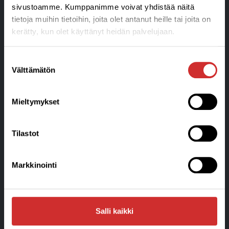
sivustoamme. Kumppanimme voivat yhdistää näitä
tietoja muihin tietoihin, joita olet antanut heille tai joita on
kerätty, kun olet käyttänyt heidän palvelujaan.
Suostumuksen
Liikunta- ja Hyvinvointikeskus
Välttämätön
valinta
Aplico Oy Ratakatu 24 • 08150 Lohja
Puhelin 050 356 3045
info@aplico.fi
Mieltymykset
Y-tunnus: 1906043-3
Tietosuojaseloste ja arvontaehdot »
Tilastot
Tilaus,-toimitus ja sopimusehdot »
Laskutustiedot »
Markkinointi
Blogi
Salli kaikki