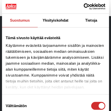
Suostumus
Yksityiskohdat
Tietoja
Tämä sivusto käyttää evästeitä
Käytämme evästeitä tarjoamamme sisällön ja mainosten
räätälöimiseen, sosiaalisen median ominaisuuksien
tukemiseen ja kävijämäärämme analysoimiseen. Lisäksi
Liikunta- ja Hyvinvointikeskus
jaamme sosiaalisen median, mainosalan ja analytiikka-
Aplico Oy Ratakatu 24 • 08150 Lohja
alan kumppaneillemme tietoja siitä, miten käytät
Puhelin 050 356 3045
sivustoamme. Kumppanimme voivat yhdistää näitä
info@aplico.fi
tietoja muihin tietoihin, joita olet antanut heille tai joita on
kerätty, kun olet käyttänyt heidän palvelujaan.
Y-tunnus: 1906043-3
Tietosuojaseloste ja arvontaehdot »
Suostumuksen
Tilaus,-toimitus ja sopimusehdot »
Välttämätön
valinta
Laskutustiedot »